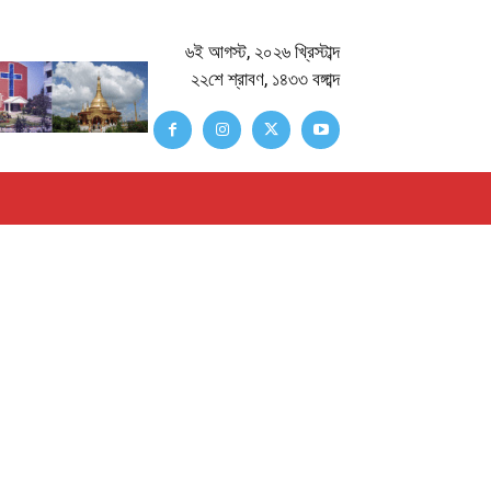
৬ই আগস্ট, ২০২৬ খ্রিস্টাব্দ
২২শে শ্রাবণ, ১৪৩৩ বঙ্গাব্দ