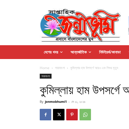
দেশের খবর
আন্তর্জাতিক
নিউইয়র্ক/কানাডা
Home
সারাবাংলা
কুমিল্লায় হাম উপসর্গে আরও এক শিশুর মৃত্যু
সারাবাংলা
কুমিল্লায় হাম উপসর্গে 
By
jonmobhumi1
-
মে ২১, ২০২৬