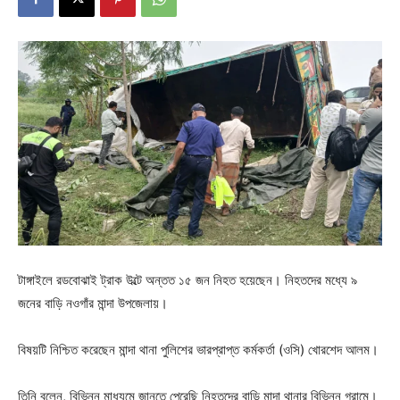
টাঙ্গাইলে রডবোঝাই ট্রাক উল্টে অন্তত ১৫ জন নিহত হয়েছেন। নিহতদের মধ্যে ৯
জনের বাড়ি নওগাঁর মান্দা উপজেলায়।
বিষয়টি নিশ্চিত করেছেন মান্দা থানা পুলিশের ভারপ্রাপ্ত কর্মকর্তা (ওসি) খোরশেদ আলম।
তিনি বলেন, বিভিন্ন মাধ্যমে জানতে পেরেছি নিহতদের বাড়ি মান্দা থানার বিভিন্ন গ্রামে।