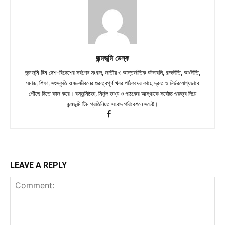
জন্মভূমি ডেস্ক
জন্মভূমি টিম দেশ-বিদেশের সর্বশেষ সংবাদ, জাতীয় ও আন্তর্জাতিক ঘটনাবলি, রাজনীতি, অর্থনীতি,
সমাজ, শিক্ষা, সংস্কৃতি ও জনজীবনের গুরুত্বপূর্ণ খবর পাঠকদের কাছে দ্রুত ও নির্ভরযোগ্যভাবে
পৌঁছে দিতে কাজ করে। বস্তুনিষ্ঠতা, নির্ভুল তথ্য ও পাঠকের আস্থাকে সর্বোচ্চ গুরুত্ব দিয়ে
জন্মভূমি টিম প্রতিনিয়ত সংবাদ পরিবেশনে সচেষ্ট।
LEAVE A REPLY