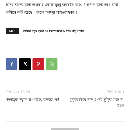
জনের মরদেহ আনা হয়েছে। এছাড়া মুমূর্ষু অবস্থায় আরও ৪ জনকে আনা হয়। তারা
বর্তমানে ভর্তি রয়েছে। তাদের অবস্থা আশঙ্কাজনক।
TAGS
টাঙ্গাইলে সড়ক দুর্ঘটনা ১৫ নিহতের মধ্যে ৯ জনের বাড়ি নওগাঁয়
Previous article
Next article
ঈদযাত্রা সড়কে চাপ আছে, যানজট নেই
যুক্তরাষ্ট্রের সঙ্গে এখনই চুক্তি হচ্ছে না:
ইরান