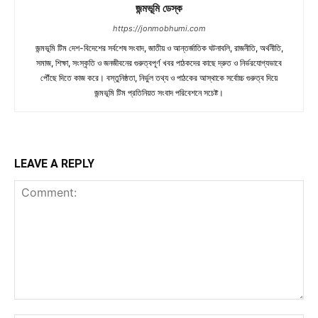
জন্মভূমি ডেস্ক
https://jonmobhumi.com
জন্মভূমি টিম দেশ-বিদেশের সর্বশেষ সংবাদ, জাতীয় ও আন্তর্জাতিক ঘটনাবলি, রাজনীতি, অর্থনীতি,
সমাজ, শিক্ষা, সংস্কৃতি ও জনজীবনের গুরুত্বপূর্ণ খবর পাঠকদের কাছে দ্রুত ও নির্ভরযোগ্যভাবে
পৌঁছে দিতে কাজ করে। বস্তুনিষ্ঠতা, নির্ভুল তথ্য ও পাঠকের আস্থাকে সর্বোচ্চ গুরুত্ব দিয়ে
জন্মভূমি টিম প্রতিনিয়ত সংবাদ পরিবেশনে সচেষ্ট।
LEAVE A REPLY