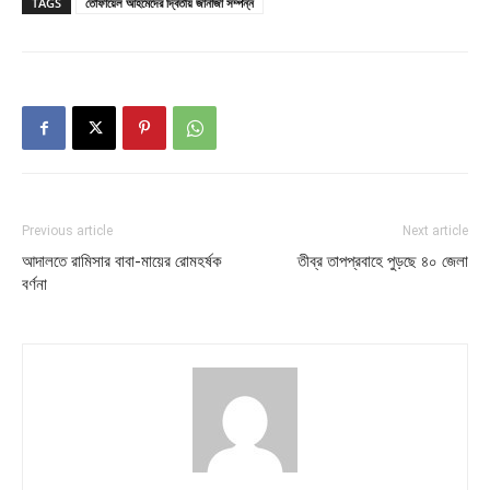
TAGS
তোফায়েল আহমেদের দ্বিতীয় জানাজা সম্পন্ন
Previous article
Next article
আদালতে রামিসার বাবা-মায়ের রোমহর্ষক
তীব্র তাপপ্রবাহে পুড়ছে ৪০ জেলা
বর্ণনা