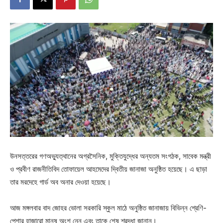
উনসত্তরের গণঅভ্যুত্থানের অগ্রসৈনিক, মুক্তিযুদ্ধের অন্যতম সংগঠক, সাবেক মন্ত্রী
ও প্রবীণ রাজনীতিবিদ তোফায়েল আহমেদের দ্বিতীয় জানাজা অনুষ্ঠিত হয়েছে। এ ছাড়া
তার মরদেহে গার্ড অব অনার দেওয়া হয়েছে।
আজ মঙ্গলবার বাদ জোহর ভোলা সরকারি স্কুল মাঠে অনুষ্ঠিত জানাজায় বিভিন্ন শ্রেণি-
পেশার হাজারো মানুষ অংশ নেন এবং তাকে শেষ শ্রদ্ধা জানান।