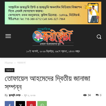
১০ই আগস্ট, ২০২৬ খ্রিস্টাব্দ
,
২৬শে শ্রাবণ, ১৪৩৩ বঙ্গাব্দ
Home
সারাবাংলা
সারাবাংলা
তোফায়েল আহমেদের দ্বিতীয় জানাজা
সম্পন্ন
By
জন্মভূমি ডেস্ক
-
জুন ২, ২০২৬
34
0