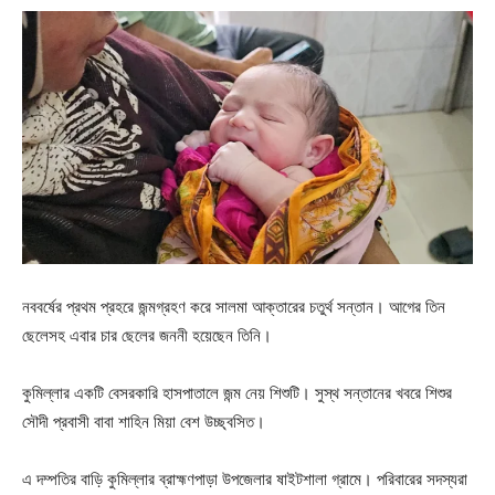
নববর্ষের প্রথম প্রহরে জন্মগ্রহণ করে সালমা আক্তারের চতুর্থ সন্তান। আগের তিন
ছেলেসহ এবার চার ছেলের জননী হয়েছেন তিনি।
কুমিল্লার একটি বেসরকারি হাসপাতালে জন্ম নেয় শিশুটি। সুস্থ সন্তানের খবরে শিশুর
সৌদী প্রবাসী বাবা শাহিন মিয়া বেশ উচ্ছ্বসিত।
এ দম্পতির বাড়ি কুমিল্লার ব্রাহ্মণপাড়া উপজেলার ষাইটশালা গ্রামে। পরিবারের সদস্যরা