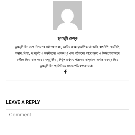
জন্মভূমি ডেস্ক
জন্মভূমি টিম দেশ-বিদেশের সর্বশেষ সংবাদ, জাতীয় ও আন্তর্জাতিক ঘটনাবলি, রাজনীতি, অর্থনীতি,
সমাজ, শিক্ষা, সংস্কৃতি ও জনজীবনের গুরুত্বপূর্ণ খবর পাঠকদের কাছে দ্রুত ও নির্ভরযোগ্যভাবে
পৌঁছে দিতে কাজ করে। বস্তুনিষ্ঠতা, নির্ভুল তথ্য ও পাঠকের আস্থাকে সর্বোচ্চ গুরুত্ব দিয়ে
জন্মভূমি টিম প্রতিনিয়ত সংবাদ পরিবেশনে সচেষ্ট।
LEAVE A REPLY