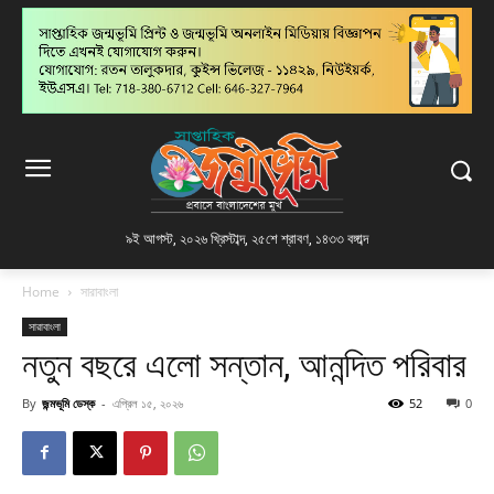
৯ই আগস্ট, ২০২৬ খ্রিস্টাব্দ
,
২৫শে শ্রাবণ, ১৪৩৩ বঙ্গাব্দ
Home
সারাবাংলা
সারাবাংলা
নতুন বছরে এলো সন্তান, আনন্দিত পরিবার
By
জন্মভূমি ডেস্ক
-
এপ্রিল ১৫, ২০২৬
52
0