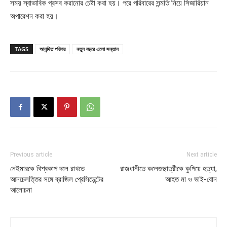
সময় স্বাভাবিক প্রসব করানোর চেষ্টা করা হয়। পরে পরিবারের সন্মতি নিয়ে সিজারিয়ান
অপারেশন করা হয়।
TAGS
আনন্দিত পরিবার
নতুন বছরে এলো সন্তান
Previous article
Next article
নেইমারকে বিশ্বকাপ দলে রাখতে
রাজধানীতে কলেজছাত্রীকে কুপিয়ে হত্যা,
আনচেলত্তির সঙ্গে ব্রাজিল প্রেসিডেন্টের
আহত মা ও ভাই-বোন
আলোচনা