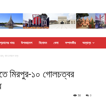
প্রবাসের খবর
উপমহাদেশ
বিনোদন
খেলা
সম্পাদকীয়
অন্যান্য
রোধ, যান চলাচল বন্ধ
বিতে মিরপুর-১০ গোলচত্বর
ধ
50
0