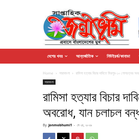
দেশের খবর
আন্তর্জাতিক
নিউইয়র্ক/কানাডা
Home
সারাবাংলা
রামিসা হত্যার বিচার দাবিতে মিরপুর-১০ গোলচত্বর অব
সারাবাংলা
রামিসা হত্যার বিচার দা
অবরোধ, যান চলাচল বন্
By
jonmobhumi1
-
মে ২৪, ২০২৬