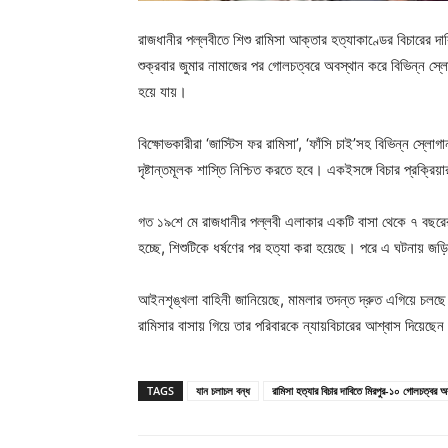
রাজধানীর পল্লবীতে শিশু রামিসা আক্তার হত্যাকাণ্ডের বিচারের
শুক্রবার জুমার নামাজের পর গোলচত্বরে অবস্থান করে বিভিন্ন স
হয়ে যায়।
বিক্ষোভকারীরা ‘জাস্টিস ফর রামিসা’, ‘ফাঁসি চাই’সহ বিভিন্ন স্লোগ
দৃষ্টান্তমূলক শাস্তি নিশ্চিত করতে হবে। একইসঙ্গে বিচার প্রক্রিয়
গত ১৯শে মে রাজধানীর পল্লবী এলাকার একটি বাসা থেকে ৭ বছরের 
হচ্ছে, শিশুটিকে ধর্ষণের পর হত্যা করা হয়েছে। পরে এ ঘটনায় জড
আইনশৃঙ্খলা বাহিনী জানিয়েছে, মামলার তদন্ত দ্রুত এগিয়ে চলছে 
রামিসার বাসায় গিয়ে তার পরিবারকে ন্যায়বিচারের আশ্বাস দিয়েছে
TAGS
যান চলাচল বন্ধ
রামিসা হত্যার বিচার দাবিতে মিরপুর-১০ গোলচত্বর 