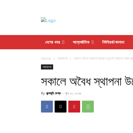
দেশের খবর
আন্তর্জাতিক
নিউইয়র্ক/কানাডা
Home
সারাবাংলা
সকালে অবৈধ স্থাপনা উচ্ছেদ দুপুরেই রাস্তার কাজ শুর
সারাবাংলা
সকালে অবৈধ স্থাপনা উচ্
By
জন্মভূমি ডেস্ক
-
জুন ১০, ২০২৬