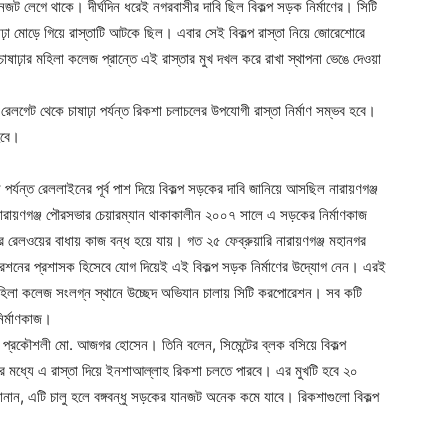
ানজট লেগে থাকে। দীর্ঘদিন ধরেই নগরবাসীর দাবি ছিল বিকল্প সড়ক নির্মাণের। সিটি
া মোড়ে গিয়ে রাস্তাটি আটকে ছিল। এবার সেই বিকল্প রাস্তা নিয়ে জোরেশোরে
াঢ়ার মহিলা কলেজ প্রান্তে এই রাস্তার মুখ দখল করে রাখা স্থাপনা ভেঙে দেওয়া
েলগেট থেকে চাষাঢ়া পর্যন্ত রিকশা চলাচলের উপযোগী রাস্তা নির্মাণ সম্ভব হবে।
হবে।
ন পর্যন্ত রেললাইনের পূর্ব পাশ দিয়ে বিকল্প সড়কের দাবি জানিয়ে আসছিল নারায়ণগঞ্জ
 নারায়ণগঞ্জ পৌরসভার চেয়ারম্যান থাকাকালীন ২০০৭ সালে এ সড়কের নির্মাণকাজ
 রেলওয়ের বাধায় কাজ বন্ধ হয়ে যায়। গত ২৫ ফেব্রুয়ারি নারায়ণগঞ্জ মহানগর
েশনের প্রশাসক হিসেবে যোগ দিয়েই এই বিকল্প সড়ক নির্মাণের উদ্যোগ নেন। এরই
হিলা কলেজ সংলগ্ন স্থানে উচ্ছেদ অভিযান চালায় সিটি করপোরেশন। সব কটি
নির্মাণকাজ।
 প্রকৌশলী মো. আজগর হোসেন। তিনি বলেন, সিমেন্টের ব্লক বসিয়ে বিকল্প
ের মধ্যে এ রাস্তা দিয়ে ইনশাআল্লাহ রিকশা চলতে পারবে। এর মুখটি হবে ২০
জানান, এটি চালু হলে বঙ্গবন্ধু সড়কের যানজট অনেক কমে যাবে। রিকশাগুলো বিকল্প