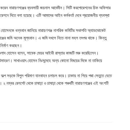
াবি করেন নারায়ণগঞ্জের ব্যবসায়ী জয়নাল আবেদীন। সিটি করপোরেশনের চিফ অফিসার
োরেশনে দিতে বলা হয়েছে। এটি আমাদের আইন কর্মকর্তা দেখে প্রয়োজনীয় ব্যবস্থা
য়াৎ হোসেনকে ধন্যবান জানিয়ে নারায়ণগঞ্জ নাগরিক কমিটির সভাপতি অ্যাডভোকেট
য়ণগঞ্জের জমি অনেক মূল্যবান। এ জমি দখলে নিতে নানা মহল তৎপর থাকে। কিন্তু
া নির্মাণ করছেন।
ওলাদ হোসেন বলেন, সাবেক মেয়র আইভী রাস্তার কাজটি শুরু করেছিলেন।
 উদাহরণ। সাখাওয়াৎ হোসেন নিঃসন্দেহে অন্য কোনো বিষয়ের দিকে না তাকিয়ে
অল্প সড়কে বিপুল পরিমাণ যানবাহন চলাচল করে। ঢাকায় না গিয়ে পদ্মা সেতুতে যেতে
। ২ নম্বর রেলগেট থেকে চাষাঢ়া ও চাষাঢ়া থেকে পঞ্চবটী নারায়ণগঞ্জের এই অংশটি