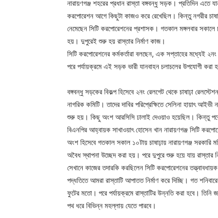
নারায়ণগঞ্জ শহরের প্রধান রাস্তা বঙ্গবন্ধু সড়ক। প্রতিদিন এতে য
করপোরেশন আগে কিছুটা কাজও করে রেখেছিল। কিন্তু নগরীর চাষাঢ়
নেমেছেন সিটি করপোরেশনের প্রশাসক। গতকাল মঙ্গলবার সকালে চাষ
হয়। দুপুরেই শুরু হয় রাস্তার নির্মাণ কাজ।
সিটি করপোরেশনের কর্মকর্তারা বলছেন, এক সপ্তাহের মধ্যেই ২নং র
পরে পর্যায়ক্রমে এই সড়ক ভারী যানবাহন চলাচলের উপযোগী করা 
বঙ্গবন্ধু সড়কের বিকল্প হিসেবে ২নং রেলগেট থেকে চাষাঢ়া রেলস্টেশ
নাগরিক কমিটি। তাদের দাবির পরিপ্রেক্ষিতে সেলিনা হায়াৎ আইভী
শুরু হয়। কিছু অংশ আরসিসি ঢালাই দেওয়াও হয়েছিল। কিন্তু পরে
বিএনপির আহ্বায়ক সাখাওয়াৎ হোসেন খান নারায়ণগঞ্জ সিটি করপোর
অংশ হিসেবে গতকাল সকাল ১০টায় চাষাঢ়ায় নারায়ণগঞ্জ সরকারি ম
অবৈধ স্থাপনা উচ্ছেদ করা হয়। পরে দুপুরে শুরু হয়ে যায় রাস্তার 
সেখানে কাজের তদারকি করছিলেন সিটি করপোরেশনের তত্ত্বাবধায়ক
পদ্ধতিতে আমরা রাস্তাটি আপাতত নির্মাণ করে দিচ্ছি। গত শনিবার
ফুটের মতো। পরে পর্যায়ক্রমে রাস্তাটির উন্নতি করা হবে। তিনি 
পথ ধরে বিভিন্ন মহল্লায় যেতে পারবে।