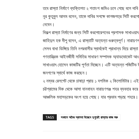
তবে রাস্তা নির্মাণে ব্যক্তিগত ২ শতাংশ জমিও চলে গেছে বলে দ
নূর কুতুবুল আলম বলেন, তাকে দাবির সপক্ষে কাগজপত্র সিটি করপ
নেবেন।
বিকল্প রাস্তা নির্মাণের জন্য সিটি করপোরেশনের প্রশাসক সাখাও
জাহিদুল হক দীপু বলেন, এ রাস্তাটি অত্যন্ত গুরুত্বপূর্ণ। নারা
সেসব বাধা ডিঙ্গিয়ে তিনি নগরবাসীর স্বার্থকেই প্রাধান্য দিয়ে রাস্ত
গণতান্ত্রিক আইনজীবী সমিতির সাধারণ সম্পাদক অ্যাডভোকেট আ
সাখাওয়াৎ হোসেন কাজটির পূর্ণতা দিচ্ছেন। এটি অত্যন্ত পজিটিভ
জনগণের স্বার্থে কাজ করছেন।
২ নম্বর রেলগেট থেকে চাষাঢ়া প্রায় ১ দশমিক ২ কিলোমিটার। এই 
চট্টগ্রামের দিক থেকে আসা যানবাহন নারায়ণগঞ্জ শহর ব্যবহার করে
আঞ্চলিক মহাসড়কের অংশ হয়ে গেছে। যার প্রভাব পড়ছে শহরে।
TAGS
সকালে অবৈধ স্থাপনা উচ্ছেদ দুপুরেই রাস্তার কাজ শুরু