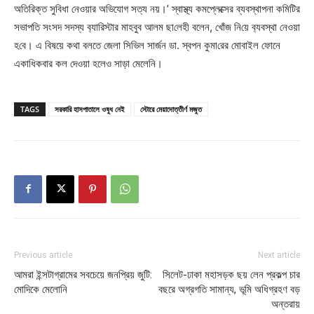
অতিরিক্ত সুবিধা নেওয়ার অভিযোগ সত্য নয়।’ স্বাস্থ্য কমপ্লেক্সের ব্যবস্থাপনা কমিটির
সভাপতি সংসদ সদস্য ব‌্যা‌রিস্টার মাহবুব আলম ছা‌লেহী বলেন, খোঁজ নি‌য়ে ব‌্যবস্থা নেওয়া
হ‌বে। এ বিষয়ে কথা বলতে জেলা সি‌ভিল সার্জন ডা. স্বপন কুমা‌রের মোবাইল ফোনে
একাধিকবার কল দেওয়া হলেও সাড়া মেলেনি।
TAGS
সরকারি হাসপাতালে ওষুধ নেই
স্টোরে মেয়াদোত্তীর্ণ মজুত
Previous article
Next article
আমরা ইন্সটাগ্রামের সবচেয়ে জনপ্রিয় জুটি:
সিলেট-ঢাকা মহাসড়ক ছয় লেন প্রকল্প চার
মোদিকে মেলোনি
বছরে অগ্রগতি সামান্য, ভূমি অধিগ্রহণ বড়
অন্তরায়