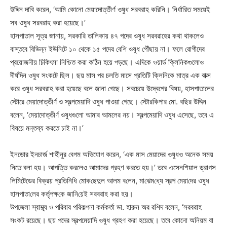
উদ্দিন দাবি করেন, ‘আমি কোনো মেয়াদোত্তীর্ণ ওষুধ সরবরাহ করিনি। নির্ধারিত সময়েই
সব ওষুধ সরবরাহ করা হয়েছে।’
হাসপাতাল সূত্র জানায়, সরকারি তালিকায় ৪৭ পদের ওষুধ সরবরাহের কথা থাকলেও
বাস্তবে বিভিন্ন ইউনিটে ১০ থেকে ১৫ পদের বেশি ওষুধ পৌঁছায় না। ফলে রোগীদের
প্রয়োজনীয় চিকিৎসা নিশ্চিত করা কঠিন হয়ে পড়ছে। এদিকে ওয়ার্ড ক্লিনিকগুলোও
দীর্ঘদিন ওষুধ সংকটে ছিল। ছয় মাস পর চলতি মাসে প্রতিটি ক্লিনিকে মাত্র এক বাক্স
করে ওষুধ সরবরাহ করা হয়েছে বলে জানা গেছে। সবচেয়ে উদ্বেগের বিষয়, হাসপাতালের
স্টোরে মেয়াদোত্তীর্ণ ও স্বল্পমেয়াদি ওষুধ পাওয়া গেছে। স্টোরকিপার মো. বছির উদ্দিন
বলেন, ‘মেয়াদোত্তীর্ণ ওষুধগুলো আমার আমলের নয়। স্বল্পমেয়াদি ওষুধ এসেছে, তবে এ
বিষয়ে মন্তব্য করতে চাই না।’
ইনডোর ইনচার্জ শাহীনুর বেগম অভিযোগ করেন, ‘এক মাস মেয়াদের ওষুধও অনেক সময়
নিতে বলা হয়। আপত্তি করলেও আমাদের গ্রহণ করতে হয়।’ তবে এসেনশিয়াল ড্রাগস
লিমিটেডের বিক্রয় প্রতিনিধি মোক‌ছেদুল আলম ব‌লেন, মা‌ঝেম‌ধ্যে স্বল্প মেয়া‌দের ওষুধ
হাসপাতা‌লের কর্তৃপক্ষ‌কে জা‌নি‌য়েই সরবরাহ করা হয়।
উপজেলা স্বাস্থ্য ও পরিবার পরিকল্পনা কর্মকর্তা ডা. হারুন অর রশিদ বলেন, ‘সরবরাহ
সংকট রয়েছে। ছয় পদের স্বল্পমেয়াদি ওষুধ গ্রহণ করা হয়েছে। তবে কোনো অনিয়ম বা