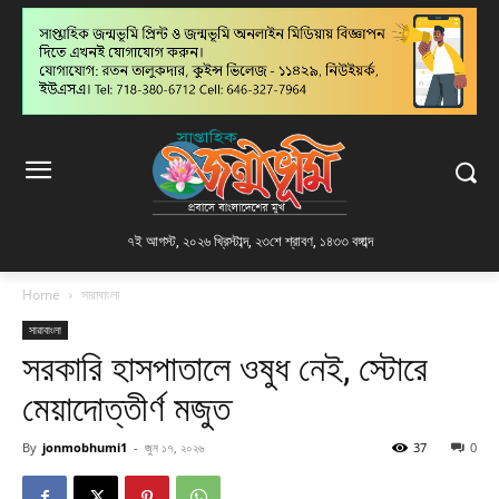
৭ই আগস্ট, ২০২৬ খ্রিস্টাব্দ
,
২৩শে শ্রাবণ, ১৪৩৩ বঙ্গাব্দ
Home
সারাবাংলা
সারাবাংলা
সরকারি হাসপাতালে ওষুধ নেই, স্টোরে
মেয়াদোত্তীর্ণ মজুত
By
jonmobhumi1
-
জুন ১৭, ২০২৬
37
0