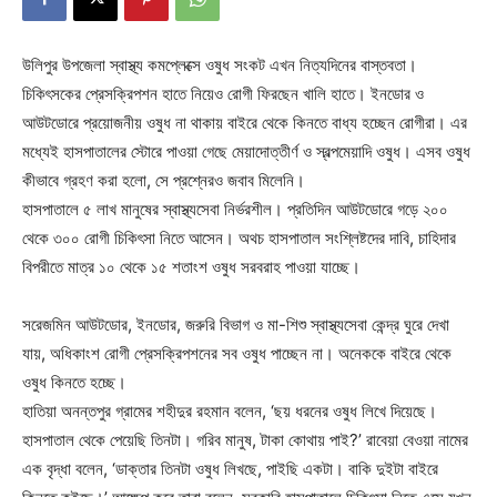
উলিপুর উপজেলা স্বাস্থ্য কমপ্লেক্সে ওষুধ সংকট এখন নিত্যদিনের বাস্তবতা।
চিকিৎসকের প্রেসক্রিপশন হাতে নিয়েও রোগী ফিরছেন খালি হাতে। ইনডোর ও
আউটডোরে প্রয়োজনীয় ওষুধ না থাকায় বাইরে থেকে কিনতে বাধ্য হচ্ছেন রোগীরা। এর
মধ্যেই হাসপাতালের স্টোরে পাওয়া গেছে মেয়াদোত্তীর্ণ ও স্বল্পমেয়াদি ওষুধ। এসব ওষুধ
কীভাবে গ্রহণ করা হলো, সে প্রশ্নেরও জবাব মিলেনি।
হাসপাতালে ৫ লাখ মানুষের স্বাস্থ্যসেবা নির্ভরশীল। প্রতিদিন আউটডোরে গড়ে ২০০
থেকে ৩০০ রোগী চিকিৎসা নিতে আসেন। অথচ হাসপাতাল সংশ্লিষ্টদের দাবি, চাহিদার
বিপরীতে মাত্র ১০ থেকে ১৫ শতাংশ ওষুধ সরবরাহ পাওয়া যাচ্ছে।
সরেজমিন আউটডোর, ইনডোর, জরুরি বিভাগ ও মা-শিশু স্বাস্থ্যসেবা কেন্দ্র ঘুরে দেখা
যায়, অধিকাংশ রোগী প্রেসক্রিপশনের সব ওষুধ পাচ্ছেন না। অনেককে বাইরে থেকে
ওষুধ কিনতে হচ্ছে।
হাতিয়া অনন্তপুর গ্রামের শহীদুর রহমান বলেন, ‘ছয় ধরনের ওষুধ লিখে দিয়েছে।
হাসপাতাল থেকে পেয়েছি তিনটা। গরিব মানুষ, টাকা কোথায় পাই?’ রাবেয়া বেওয়া নামের
এক বৃদ্ধা বলেন, ‘ডাক্তার তিনটা ওষুধ লিখছে, পাইছি একটা। বাকি দুইটা বাইরে