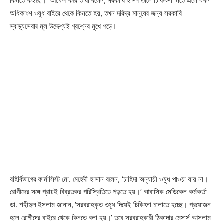
কিনতে কইছে।’ আক্ষেপ করে তারা বলেন, সরকারি হাসপাতালে চিকিৎসা নিতে এসে যখন
অধিকাংশ ওষুধ বাইরে থেকে কিনতে হয়, তখন দরিদ্র মানুষের জন্য সরকারি
স্বাস্থ্যসেবার মূল উদ্দেশ্যই প্রশ্নের মুখে পড়ে।
বহির্বিভাগের ফার্মাসিস্ট মো. মেহেদী হাসান বলেন, ‘চাহিদা অনুযায়ী ওষুধ পাওয়া যায় না।
রোগীদের সঙ্গে প্রায়ই বিব্রতকর পরিস্থিতিতে পড়তে হয়।’ আবাসিক মেডিকেল কর্মকর্তা
ডা. শহীদুল ইসলাম জানান, ‘সরবরাহকৃত ওষুধ দিয়েই চিকিৎসা চালাতে হচ্ছে। প্রয়োজন
হলে রোগীদের বাইরে থেকে কিনতে বলা হয়।’ তবে সরবরাহকারী ঠিকাদার মেসার্স আসলাম