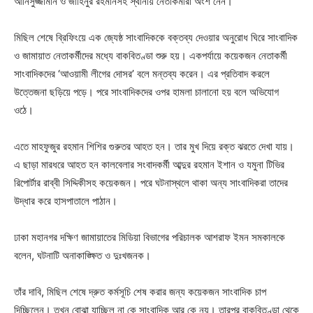
আনিসুজ্জামান ও জাহিনুর রহমানসহ স্থানীয় নেতাকর্মীরা অংশ নেন।
মিছিল শেষে ব্রিফিংয়ে এক জ্যেষ্ঠ সাংবাদিককে বক্তব্য দেওয়ার অনুরোধ ঘিরে সাংবাদিক
ও জামায়াত নেতাকর্মীদের মধ্যে বাকবিতণ্ডা শুরু হয়। একপর্যায়ে কয়েকজন নেতাকর্মী
সাংবাদিকদের ‘আওয়ামী লীগের দোসর’ বলে মন্তব্য করেন। এর প্রতিবাদ করলে
উত্তেজনা ছড়িয়ে পড়ে। পরে সাংবাদিকদের ওপর হামলা চালানো হয় বলে অভিযোগ
ওঠে।
এতে মাহফুজুর রহমান শিশির গুরুতর আহত হন। তার মুখ দিয়ে রক্ত ঝরতে দেখা যায়।
এ ছাড়া মারধরে আহত হন কালবেলার সংবাদকর্মী আব্দুর রহমান ইশান ও যমুনা টিভির
রিপোর্টার রাব্বী সিদ্দিকীসহ কয়েকজন। পরে ঘটনাস্থলে থাকা অন্য সাংবাদিকরা তাদের
উদ্ধার করে হাসপাতালে পাঠান।
ঢাকা মহানগর দক্ষিণ জামায়াতের মিডিয়া বিভাগের পরিচালক আশরাফ ইমন সমকালকে
বলেন, ঘটনাটি অনাকাঙ্ক্ষিত ও দুঃখজনক।
তাঁর দাবি, মিছিল শেষে দ্রুত কর্মসূচি শেষ করার জন্য কয়েকজন সাংবাদিক চাপ
দিচ্ছিলেন। তখন বোঝা যাচ্ছিল না কে সাংবাদিক আর কে নয়। তারপর বাকবিতণ্ডা থেকে