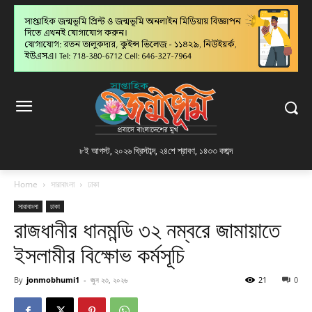
৮ই আগস্ট, ২০২৬ খ্রিস্টাব্দ
,
২৪শে শ্রাবণ, ১৪৩৩ বঙ্গাব্দ
Home
সারাবাংলা
ঢাকা
সারাবাংলা
ঢাকা
রাজধানীর ধানমন্ডি ৩২ নম্বরে জামায়াতে
ইসলামীর বিক্ষোভ কর্মসূচি
By
jonmobhumi1
-
জুন ২৩, ২০২৬
21
0