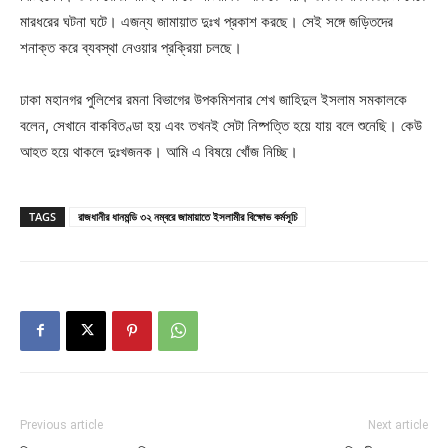
মারধরের ঘটনা ঘটে। এজন্য জামায়াত দুঃখ প্রকাশ করছে। সেই সঙ্গে জড়িতদের
শনাক্ত করে ব্যবস্থা নেওয়ার প্রক্রিয়া চলছে।
ঢাকা মহানগর পুলিশের রমনা বিভাগের উপকমিশনার শেখ জাহিদুল ইসলাম সমকালকে
বলেন, সেখানে বাকবিতণ্ডা হয় এবং তখনই সেটা নিষ্পত্তি হয়ে যায় বলে শুনেছি। কেউ
আহত হয়ে থাকলে দুঃখজনক। আমি এ বিষয়ে খোঁজ নিচ্ছি।
TAGS
রাজধানীর ধানমন্ডি ৩২ নম্বরে জামায়াতে ইসলামীর বিক্ষোভ কর্মসূচি
Previous article
Next article