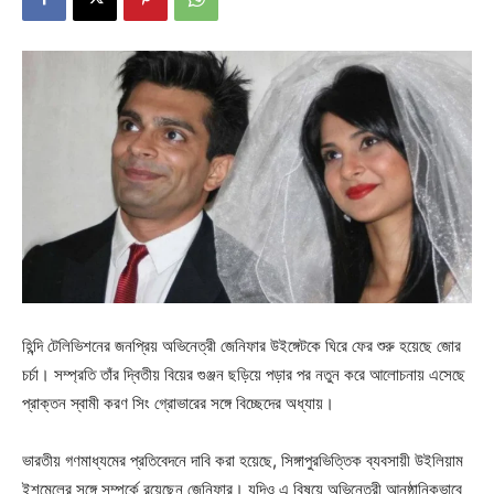
হিন্দি টেলিভিশনের জনপ্রিয় অভিনেত্রী জেনিফার উইঙ্গেটকে ঘিরে ফের শুরু হয়েছে জোর
চর্চা। সম্প্রতি তাঁর দ্বিতীয় বিয়ের গুঞ্জন ছড়িয়ে পড়ার পর নতুন করে আলোচনায় এসেছে
প্রাক্তন স্বামী করণ সিং গ্রোভারের সঙ্গে বিচ্ছেদের অধ্যায়।
ভারতীয় গণমাধ্যমের প্রতিবেদনে দাবি করা হয়েছে, সিঙ্গাপুরভিত্তিক ব্যবসায়ী উইলিয়াম
ইশমেলের সঙ্গে সম্পর্কে রয়েছেন জেনিফার। যদিও এ বিষয়ে অভিনেত্রী আনুষ্ঠানিকভাবে