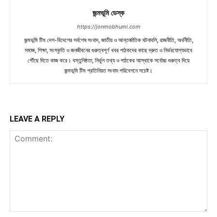
জন্মভূমি ডেস্ক
https://jonmobhumi.com
জন্মভূমি টিম দেশ-বিদেশের সর্বশেষ সংবাদ, জাতীয় ও আন্তর্জাতিক ঘটনাবলি, রাজনীতি, অর্থনীতি,
সমাজ, শিক্ষা, সংস্কৃতি ও জনজীবনের গুরুত্বপূর্ণ খবর পাঠকদের কাছে দ্রুত ও নির্ভরযোগ্যভাবে
পৌঁছে দিতে কাজ করে। বস্তুনিষ্ঠতা, নির্ভুল তথ্য ও পাঠকের আস্থাকে সর্বোচ্চ গুরুত্ব দিয়ে
জন্মভূমি টিম প্রতিনিয়ত সংবাদ পরিবেশনে সচেষ্ট।
LEAVE A REPLY