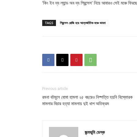
‘কিং ইন দ্য ল্যান্ড অব দ্য প্রিন্সেস’ নিয়ে আবারও সেই মঞ্চে ফির
TAGS
প্রিন্সেস রোজি হয়ে আন্তর্জাতিক মঞ্চে ভাবনা
Previous article
রমনা বটমূলে বোমা হামলা ২৫ বছরেও নিষ্পত্তি হয়নি বিস্ফোরক
মামলার বিচার হত্যা মামলায় দুই ধাপ অতিক্রম
জন্মভূমি ডেস্ক