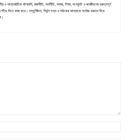
ীয় ও আন্তর্জাতিক ঘটনাবলি, রাজনীতি, অর্থনীতি, সমাজ, শিক্ষা, সংস্কৃতি ও জনজীবনের গুরুত্বপূর্ণ
ৌঁছে দিতে কাজ করে। বস্তুনিষ্ঠতা, নির্ভুল তথ্য ও পাঠকের আস্থাকে সর্বোচ্চ গুরুত্ব দিয়ে
্ট।