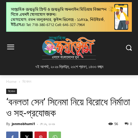
৭ই আগস্ট, ২০২৬ খ্রিস্টাব্দ
,
২৩শে শ্রাবণ, ১৪৩৩ বঙ্গাব্দ
Home
বিনোদন
বিনোদন
‘বনলতা সেন’ সিনেমা নিয়ে বিরোধে নির্মাতা
ও সহ-প্রযোজক
By
jonmobhumi1
-
মে ১৯, ২০২৬
56
0