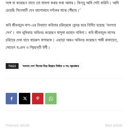
সঙ্গে যা করেছেন তাতে তো মামলা করার কথা আমার। কিন্তু আমি সেটা করিনি। আমি
চেয়েছি সিনেমাটি যেন ভালোভাবে দর্শকের মাঝে পৌঁছায়।’
কবি জীবনানন্দ দাশ-এর বিখ্যাত কবিতার চরিত্রকে কেন্দ্র করে নির্মিত হয়েছে ‘বনলতা
সেন’। নাম ভূমিকায় অভিনয় করেছেন মাসুমা রহমান নাবিলা। কবি জীবনানন্দ দাশের
চরিত্রে দেখা যাবে খায়রুল বাসারকে। এছাড়া আরও অভিনয় করেছেন গাজী রাকায়েত,
সোহেল মণ্ডল ও প্রিয়ন্তী উর্বী।
TAGS
‘বনলতা সেন’ সিনেমা নিয়ে বিরোধে নির্মাতা ও সহ-প্রযোজক
Previous article
Next article