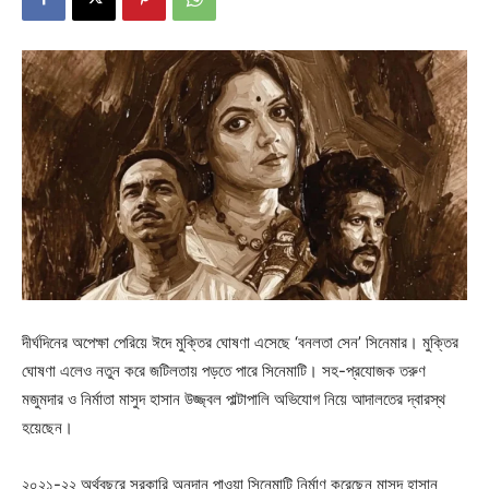
দীর্ঘদিনের অপেক্ষা পেরিয়ে ঈদে মুক্তির ঘোষণা এসেছে ‘বনলতা সেন’ সিনেমার। মুক্তির
ঘোষণা এলেও নতুন করে জটিলতায় পড়তে পারে সিনেমাটি। সহ-প্রযোজক তরুণ
মজুমদার ও নির্মাতা মাসুদ হাসান উজ্জ্বল পাল্টাপালি অভিযোগ নিয়ে আদালতের দ্বারস্থ
হয়েছেন।
২০২১-২২ অর্থবছরে সরকারি অনুদান পাওয়া সিনেমাটি নির্মাণ করেছেন মাসুদ হাসান