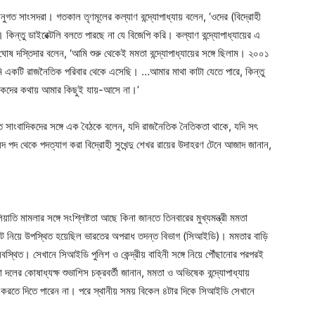
নুগত সাংসদরা। গতকাল তৃণমূলের কল্যাণ বন্দ্যোপাধ্যায় বলেন, ‘ওদের (বিদ্রোহী
 কিন্তু ডাইরেক্টলি বলতে পারছে না যে বিজেপি করি। কল্যাণ বন্দ্যোপাধ্যায়ের এ
োষ দস্তিদার বলেন, ‘আমি শুরু থেকেই মমতা বন্দ্যোপাধ্যায়ের সঙ্গে ছিলাম। ২০০১
 আমি একটি রাজনৈতিক পরিবার থেকে এসেছি। …আমার মাথা কাটা যেতে পারে, কিন্তু
দের কথায় আমার কিছুই যায়-আসে না।’
ে সাংবাদিকদের সঙ্গে এক বৈঠকে বলেন, যদি রাজনৈতিক নৈতিকতা থাকে, যদি সৎ
 পদ থেকে পদত্যাগ করা বিদ্রোহী সুখেন্দু শেখর রায়ের উদাহরণ টেনে আজাদ জানান,
াতি মামলার সঙ্গে সংশ্লিষ্টতা আছে কিনা জানতে তিনবারের মুখ্যমন্ত্রী মমতা
য়ারেন্ট নিয়ে উপস্থিত হয়েছিল ভারতের অপরাধ তদন্ত বিভাগ (সিআইডি)। মমতার বাড়ি
 অবস্থিত। সেখানে সিআইডি পুলিশ ও কেন্দ্রীয় বাহিনী সঙ্গে নিয়ে পৌঁছানোর পরপরই
া দলের কোষাধ্যক্ষ শুভাশিস চক্রবর্তী জানান, মমতা ও অভিষেক বন্দ্যোপাধ্যায়
 করতে দিতে পারেন না। পরে স্থানীয় সময় বিকেল ৪টার দিকে সিআইডি সেখানে