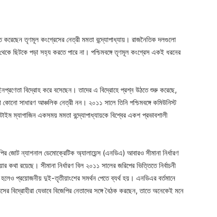
 করেছেন তৃণমূল কংগ্রেসের নেত্রী মমতা বন্দ্যোপাধ্যায়। রাজনৈতিক দলগুলো
থেকে ছিটকে পড়া সহ্য করতে পারে না। পশ্চিমবঙ্গে তৃণমূল কংগ্রেস একই ধরনের
প্রণেতা বিদ্রোহ করে বসেছেন। তাদের এ বিদ্রোহে প্রশ্ন উঠতে শুরু করেছে,
া কোনো সাধারণ আঞ্চলিক নেত্রী নন। ২০১১ সালে তিনি পশ্চিমবঙ্গে কমিউনিস্ট
ইম ম্যাগাজিন একসময় মমতা বন্দ্যোপাধ্যায়কে বিশ্বের একশ প্রভাবশালী
পির জোট ন্যাশনাল ডেমোক্রেটিক অ্যালায়েন্স (এনডিএ) আবারও সীমানা নির্ধারণ
র কথা রয়েছে। সীমানা নির্ধারণ বিল ২০১১ সালের জরিপের ভিত্তিতে নির্বাচনী
া হলেও প্রয়োজনীয় দুই-তৃতীয়াংশের সমর্থন পেতে ব্যর্থ হয়। এনডিএর বর্তমানে
সের বিদ্রোহীরা যেভাবে বিজেপির নেতাদের সঙ্গে বৈঠক করছেন, তাতে অনেকেই মনে