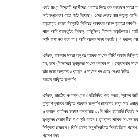
এরই মধ্যে বিদ্রোহী প্রার্থীদের একহাত নিতে শুরু করেছেন মমতা অ
আইনপ্রণেতা) নেতা পাল্টে গিয়েছে। ওদের নেতার নাম নরেন্দ্র মোদি।
মন্তব্যের জবাবে বিদ্রোহী শিবিরের অন্যতম আইনপ্রণেতা কাকলি ঘ
সালে আমি বামফ্রন্টের বিরুদ্ধে কাউন্সিলর হিসেবে লড়েছিলাম।
আমি মাথা নত করব না। আমি অনেক সহ্য করেছি। এ ধরনের লোক
এদিকে, মঙ্গলবার মমতা অনুগত আরেক সাংসদ কীর্তি আজাদ দিল্লিত
হন, তবে (নিজেদের) তৃণমূলের সাংসদ বলবেন না। রাজ্যসভার সাংসদ
তাঁর মতো অন্যদেরও তৃণমূল ও সাংসদ পদ ছেড়ে দেওয়া উচিত।
মমতার বাড়িতে তল্লাশি
এদিকে, ভারতীয় সংবাদমাধ্যম এনডিটিভির খবর বলছে, স্বাক্ষর জালিয়
বন্দ্যোপাধ্যায়ের বাড়িতে গতকাল তল্লাশি চালানোর জন্য সার্চ ও
ও তৃণমূল কার্যালয় দুটোই কলকাতার ৩০বি হরিশ চ্যাটার্জি স্ট্রিটে
তৃণমূলের নেতাকর্মীরা বাধা সৃষ্টি করেন। তৃণমূলের সাবেক সাংসদ তথ
দিল্লিতে রয়েছেন। তিনি তাদের অনুপস্থিতিতে সিআইডিকে প্রবেশ
প্রবেশ করে।