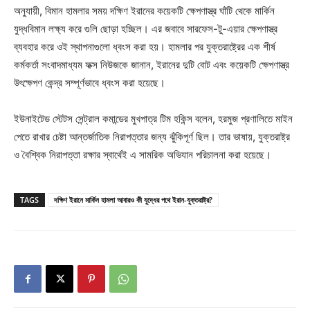
অনুযায়ী, বিমান হামলার সময় দক্ষিণ ইরানের কয়েকটি ক্ষেপণাস্ত্র ঘাঁটি থেকে মার্কিন
যুদ্ধবিমান লক্ষ্য করে গুলি ছোড়া হচ্ছিল। এর জবাবে সারফেস-টু-এয়ার ক্ষেপণাস্ত্র
ব্যবহার করে ওই স্থাপনাগুলো ধ্বংস করা হয়। হামলার পর যুক্তরাষ্ট্রের এক শীর্ষ
কর্মকর্তা সংবাদমাধ্যম ফক্স নিউজকে জানান, ইরানের দুটি বোট এবং কয়েকটি ক্ষেপণাস্ত্র
উৎক্ষেপণ কেন্দ্র সম্পূর্ণভাবে ধ্বংস করা হয়েছে।
ইউনাইটেড স্টেটস সেন্ট্রাল কমান্ডের মুখপাত্র টিম হকিন্স বলেন, হরমুজ প্রণালিতে মাইন
পেতে রাখার চেষ্টা আন্তর্জাতিক নিরাপত্তার জন্য ঝুঁকিপূর্ণ ছিল। তার ভাষায়, যুক্তরাষ্ট্র
ও বৈশ্বিক নিরাপত্তা রক্ষার স্বার্থেই এ সামরিক অভিযান পরিচালনা করা হয়েছে।
TAGS
দক্ষিণ ইরানে মার্কিন হামলা আবারও কী যুদ্ধের পথে ইরান-যুক্তরাষ্ট্র?