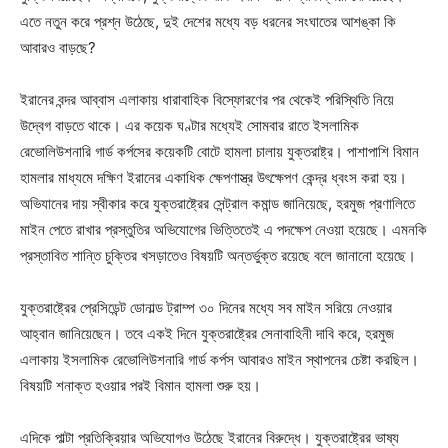
এতে নতুন করে প্রশ্ন উঠেছে, দুই দেশের মধ্যে বড় ধরনের সংঘাতের আশঙ্কা কি
আবারও বাড়ছে?
ইরানের বন্দর আব্বাস এলাকায় ধারাবাহিক বিস্ফোরণের পর থেকেই পরিস্থিতি নিয়ে
উদ্বেগ বাড়তে থাকে। এর কয়েক ঘণ্টার মধ্যেই সোমবার রাতে ইসলামিক
রেভোলিউশনারি গার্ড কর্পসের কয়েকটি বোটে হামলা চালায় যুক্তরাষ্ট্র। পাশাপাশি বিমান
হামলার মাধ্যমে দক্ষিণ ইরানের একাধিক ক্ষেপণাস্ত্র উৎক্ষেপণ কেন্দ্র ধ্বংস করা হয়।
অভিযানের দায় স্বীকার করে যুক্তরাষ্ট্রের সেন্ট্রাল কমান্ড জানিয়েছে, হরমুজ প্রণালিতে
মাইন পেতে রাখার প্রস্তুতির অভিযোগের ভিত্তিতেই এ পদক্ষেপ নেওয়া হয়েছে। এমনকি
প্রস্তাবিত শান্তি চুক্তির খসড়াতেও বিষয়টি অন্তর্ভুক্ত রয়েছে বলে জানানো হয়েছে।
যুক্তরাষ্ট্রের প্রেসিডেন্ট ডোনাল্ড ট্রাম্প ৩০ দিনের মধ্যে সব মাইন সরিয়ে নেওয়ার
আহ্বান জানিয়েছেন। তবে একই দিনে যুক্তরাষ্ট্রের সেনাবাহিনী দাবি করে, হরমুজ
এলাকায় ইসলামিক রেভোলিউশনারি গার্ড কর্পস আবারও মাইন স্থাপনের চেষ্টা করছিল।
বিষয়টি শনাক্ত হওয়ার পরই বিমান হামলা শুরু হয়।
এদিকে পাল্টা প্রতিক্রিয়ার অভিযোগও উঠেছে ইরানের বিরুদ্ধে। যুক্তরাষ্ট্রের ভাষ্য