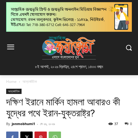
৮ই আগস্ট, ২০২৬ খ্রিস্টাব্দ
,
২৪শে শ্রাবণ, ১৪৩৩ বঙ্গাব্দ
Home
আন্তর্জাতিক
আন্তর্জাতিক
দক্ষিণ ইরানে মার্কিন হামলা আবারও কী
যুদ্ধের পথে ইরান-যুক্তরাষ্ট্র?
By
jonmobhumi1
-
মে ২৬, ২০২৬
37
0