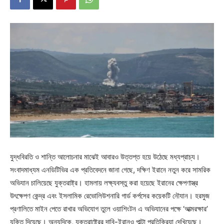
যুদ্ধবিরতি ও শান্তি আলোচনার মাঝেই আবারও উত্তপ্ত হয়ে উঠেছে মধ্যপ্রাচ্য।
সংবাদমাধ্যম এনডিটিভির এক প্রতিবেদনে জানা গেছে, দক্ষিণ ইরানে নতুন করে সামরিক
অভিযান চালিয়েছে যুক্তরাষ্ট্র। হামলায় লক্ষ্যবস্তু করা হয়েছে ইরানের ক্ষেপণাস্ত্র
উৎক্ষেপণ কেন্দ্র এবং ইসলামিক রেভোলিউশনারি গার্ড কর্পসের কয়েকটি নৌযান। হরমুজ
প্রণালিতে মাইন পেতে রাখার অভিযোগ তুলে ওয়াশিংটন এ অভিযানের পক্ষে ‘আত্মরক্ষার’
যুক্তি দিয়েছে। অন্যদিকে, যুক্তরাষ্ট্রের দাবি-ইরানও পাল্টা প্রতিক্রিয়া দেখিয়েছে।