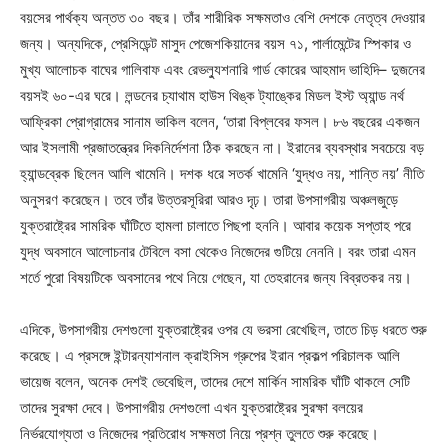
বয়সের পার্থক্য অন্তত ৩০ বছর। তাঁর শারীরিক সক্ষমতাও বেশি দেশকে নেতৃত্ব দেওয়ার
জন্য। অন্যদিকে, প্রেসিডেন্ট মাসুদ পেজেশকিয়ানের বয়স ৭১, পার্লামেন্টের স্পিকার ও
মুখ্য আলোচক বাঘের গালিবাফ এবং রেভল্যুশনারি গার্ড কোরের আহমাদ ভাহিদি– দুজনের
বয়সই ৬০-এর ঘরে। লন্ডনের চ্যাথাম হাউস থিঙ্ক ট্যাঙ্কের মিডল ইস্ট অ্যান্ড নর্থ
আফ্রিকা প্রোগ্রামের সানাম ভাকিল বলেন, ‘তারা বিপ্লবের ফসল। ৮৬ বছরের একজন
আর ইসলামী প্রজাতন্ত্রের দিকনির্দেশনা ঠিক করছেন না। ইরানের ব্যবস্থার সবচেয়ে বড়
হ্যান্ডব্রেক ছিলেন আলি খামেনি। দশক ধরে সতর্ক খামেনি ‘যুদ্ধও নয়, শান্তি নয়’ নীতি
অনুসরণ করেছেন। তবে তাঁর উত্তরসূরিরা আরও দৃঢ়। তারা উপসাগরীয় অঞ্চলজুড়ে
যুক্তরাষ্ট্রের সামরিক ঘাঁটিতে হামলা চালাতে পিছপা হননি। আবার কয়েক সপ্তাহ পরে
যুদ্ধ অবসানে আলোচনার টেবিলে বসা থেকেও নিজেদের গুটিয়ে নেননি। বরং তারা এমন
শর্তে পুরো বিষয়টিকে অবসানের পথে নিয়ে গেছেন, যা তেহরানের জন্য বিব্রতকর নয়।
এদিকে, উপসাগরীয় দেশগুলো যুক্তরাষ্ট্রের ওপর যে ভরসা রেখেছিল, তাতে চিড় ধরতে শুরু
করেছে। এ প্রসঙ্গে ইন্টারন্যাশনাল ক্রাইসিস গ্রুপের ইরান প্রকল্প পরিচালক আলি
ভায়েজ বলেন, অনেক দেশই ভেবেছিল, তাদের দেশে মার্কিন সামরিক ঘাঁটি থাকলে সেটি
তাদের সুরক্ষা দেবে। উপসাগরীয় দেশগুলো এখন যুক্তরাষ্ট্রের সুরক্ষা বলয়ের
নির্ভরযোগ্যতা ও নিজেদের প্রতিরোধ সক্ষমতা নিয়ে প্রশ্ন তুলতে শুরু করেছে।