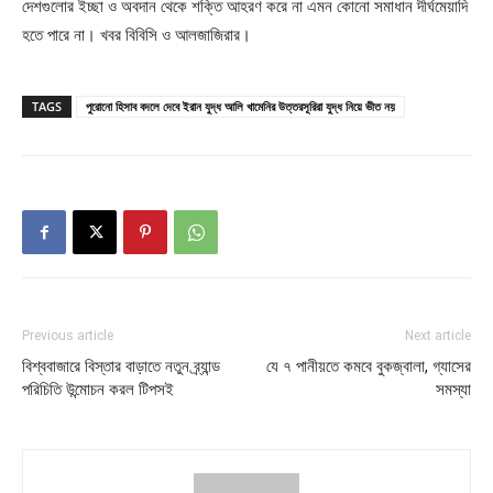
দেশগুলোর ইচ্ছা ও অবদান থেকে শক্তি আহরণ করে না এমন কোনো সমাধান দীর্ঘমেয়াদি
হতে পারে না। খবর বিবিসি ও আলজাজিরার।
TAGS
পুরোনো হিসাব বদলে দেবে ইরান যুদ্ধ আলি খামেনির উত্তরসূরিরা যুদ্ধ নিয়ে ভীত নয়
Previous article
Next article
বিশ্ববাজারে বিস্তার বাড়াতে নতুন ব্র্যান্ড
যে ৭ পানীয়তে কমবে বুকজ্বালা, গ্যাসের
পরিচিতি উন্মোচন করল টিপসই
সমস্যা