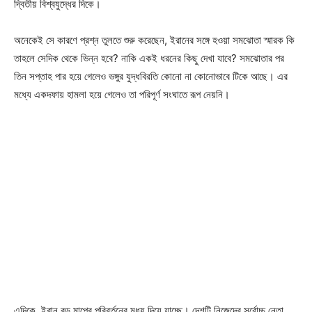
দ্বিতীয় বিশ্বযুদ্ধের দিকে।
অনেকেই সে কারণে প্রশ্ন তুলতে শুরু করেছেন, ইরানের সঙ্গে হওয়া সমঝোতা স্মারক কি
তাহলে সেদিক থেকে ভিন্ন হবে? নাকি একই ধরনের কিছু দেখা যাবে? সমঝোতার পর
তিন সপ্তাহ পার হয়ে গেলেও ভঙ্গুর যুদ্ধবিরতি কোনো না কোনোভাবে টিকে আছে। এর
মধ্যে একদফায় হামলা হয়ে গেলেও তা পরিপূর্ণ সংঘাতে রূপ নেয়নি।
এদিকে, ইরান বড় মাপের পরিবর্তনের মধ্য দিয়ে যাচ্ছে। দেশটি নিজেদের সর্বোচ্চ নেতা