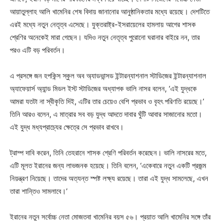
আয়াতুল্লাহ আলি খামেনির শেষ বিদায় জানানোর আনুষ্ঠানিকতার মধ্যে রয়েছে। দেশটিতে
এরই মধ্যে নতুন নেতৃত্ব এসেছে। যুক্তরাষ্ট্র-ইসরায়েলের হামলায় আগের শাসক
শ্রেণির অনেকেই মারা গেছেন। যদিও নতুন নেতৃত্ব পুরোনো ঘরানার বাইরে নন, তার
পরও এটি বড় পরিবর্তন।
এ প্রসঙ্গে জন হপকিন্স স্কুল অব অ্যাডভান্সড ইন্টারন্যাশনাল স্টাডিজের ইন্টারন্যাশনাল
অ্যাফেয়ার্স অ্যান্ড মিডল ইস্ট স্টাডিজের অধ্যাপক ভালি নাসর বলেন, ‘এই যুদ্ধকে
আমরা যতটা না স্বীকৃতি দিই, এটির তার চেয়েও বেশি প্রভাব ও বৃহৎ পরিণতি রয়েছে।’
তিনি আরও বলেন, এ মাত্রার সব বড় যুদ্ধ আদতে দাবার ঘুঁটি আবার সাজানোর মতো।
এই যুদ্ধ মধ্যপ্রাচ্যের ক্ষেত্রে সে প্রভাব রাখবে।
ট্রাম্প দাবি করেন, তিনি তেহরানে শাসক শ্রেণি পরিবর্তন করেছেন। ভালি নাসরের মতে,
এটি মূলত ইরানের জন্য লাভজনক হয়েছে। তিনি বলেন, ‘একেবারে নতুন একটি প্রজন্ম
নিয়ন্ত্রণ নিয়েছে। তাদের অত্যন্ত স্পষ্ট লক্ষ্য রয়েছে। তারা এই যুদ্ধ সামলেছে, এখন
তারা শান্তিও সামলাবে।’
ইরানের নতুন সর্বোচ্চ নেতা মোজতবা খামেনির বয়স ৫৬। প্রয়াত আলি খামেনির সঙ্গে তাঁর