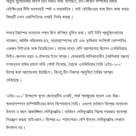
অ্যান্ড স্ট্র্যাটেজির ভাইস ডিন দিয়াও দমিং বলেছেন, চীন-মার্কিন সম্পর্কের বিষয়ে
বেইজিংয়ের নীতি সবসময়ই স্পষ্ট ও ধারাবাহিক। তাই বেইজিংয়ের সঙ্গে মিলে কাজ করার
বিষয়টি এখন ওয়াশিংটনের ওপরই নির্ভর করছে।
সফরে ট্রাম্পের অন্যতম লক্ষ্য ছিল বাণিজ্য চুক্তি করা। তাই তিনি প্রযুক্তিখাতের
সাতজন, আর্থিক পরিষেবার ছয়, অ্যারোস্পেসের দুই এবং কৃষিখাত সংশ্লিষ্ট কোম্পানির
একজন সিইওকে সঙ্গে নিয়েছিলেন। তাদের মধ্যে বেশি আলোচনায় ছিলেন এনভিডিয়ার
সিইও জেনসন হুয়াং ও টেসলার ইলন মাস্ক। বেসরকারি মালিকানাধীন (আলিবাবা গ্রুপ)
গণমাধ্যম সাউথ চায়না মর্নিং পোস্ট লিখেছে, বৈঠকে এনভিডিয়ার তৈরি ‘এইচ-২০০’
চিপের কথা আলোচনায় উঠেছিল। কিন্তু চীন নিজস্ব প্রযুক্তি তৈরির আগ্রহ
দেখিয়েছে।
‘এইচ-২০০’ চিপগুলো মূলত জেনারেটিভ এআই, লার্জ ল্যাঙ্গুয়েজ মডেল এবং উচ্চ-
ক্ষমতাসম্পন্ন কম্পিউটিংয়ের জন্য বিশেষভাবে তৈরি। এগুলো বর্তমানে বিশ্বের অন্যতম
উন্নত ও বহুল আকাঙ্ক্ষিত সেমিকন্ডাক্টর। বর্তমানে সেমিকন্ডাক্টর শিল্পের সরবরাহ ব্যবস্থা
নিয়ন্ত্রণ করছে তাইওয়ান। বিশ্বের ৯০ শতাংশেরও বেশি উন্নত সেমিকন্ডাক্টর সেখানে
উৎপাদন হয়।