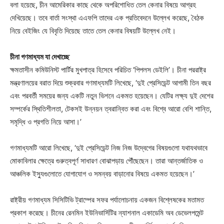
বলা হয়েছে, চীন আমেরিকার কাছে থেকে অপরিশোধিত তেল কেনার বিষয়ে আগ্রহ
দেখিয়েছে। তবে বার্তা সংস্থা এএফপি তাদের এক প্রতিবেদনে উল্লেখ করেছে, বৈঠক
নিয়ে বেইজিং যে বিবৃতি দিয়েছে তাতে তেল কেনার বিষয়টি উল্লেখ নেই।
চীনা গণমাধ্যম যা দেখাচ্ছে
ক্ষমতাসীন কমিউনিস্ট পার্টির মুখপাত্র হিসেবে পরিচিত ‘পিপলস ডেইলি’। চীনা পররাষ্ট্র
মন্ত্রণালয়ের বরাত দিয়ে শুক্রবার গণমাধ্যমটি লিখেছে, ‘দুই প্রেসিডেন্ট আগামী তিন বছর
এবং পরবর্তী সময়ের জন্য একটি নতুন ভিশনে একমত হয়েছেন। যেটির লক্ষ্য দুই দেশের
সম্পর্কের স্থিতিশীলতা, টেকসই উন্নয়ন ত্বরান্বিত করা এবং বিশ্বে আরো বেশি শান্তি,
সমৃদ্ধি ও প্রগতি নিয়ে আসা।’
গণমাধ্যমটি আরো লিখেছে, ‘দুই প্রেসিডেন্ট নিজ নিজ উদ্বেগের বিষয়গুলো যথাযথভাবে
মোকাবিলার ক্ষেত্রে গুরুত্বপূর্ণ সাধারণ বোঝাপড়ায় পৌঁছেছেন। তারা আন্তর্জাতিক ও
আঞ্চলিক ইস্যুগুলোতে যোগাযোগ ও সমন্বয় বাড়ানোর বিষয়ে একমত হয়েছেন।’
রাষ্ট্রীয় গণমাধ্যম সিসিটিভি ট্রাম্পের সফর পর্যালোচনায় একজন বিশ্লেষকের মতামত
প্রকাশ করেছে। চীনের রেনমিন ইউনিভার্সিটির ন্যাশনাল একাডেমি অব ডেভেলপমেন্ট