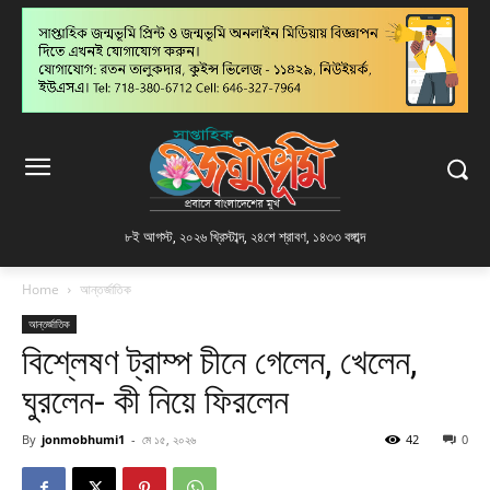
৮ই আগস্ট, ২০২৬ খ্রিস্টাব্দ
,
২৪শে শ্রাবণ, ১৪৩৩ বঙ্গাব্দ
Home
আন্তর্জাতিক
আন্তর্জাতিক
বিশ্লেষণ ট্রাম্প চীনে গেলেন, খেলেন,
ঘুরলেন- কী নিয়ে ফিরলেন
By
jonmobhumi1
-
মে ১৫, ২০২৬
42
0