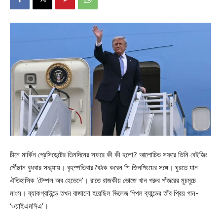
চীনে মার্কিন প্রেসিডেন্টের তিনদিনের সফরে কী কী হলো? আলোচিত সফরে তিনি বেইজিং
পৌঁছান বুধবার সন্ধ্যায়। বৃহস্পতিবার বৈঠক করেন শি জিনপিংয়ের সঙ্গে। ঘুরতে যান
ঐতিহাসিক ‘টেম্পল অব হেভেনে’। রাতে রাজকীয় ভোজে খান গরুর পাঁজরের মুচমুচে
মাংস। ব্যাকগ্রাউন্ডে তখন বাজানো হয়েছিল ভিলেজ পিপল ব্যান্ডের তাঁর প্রিয় গান-
‘ওয়াইএমসিএ’।