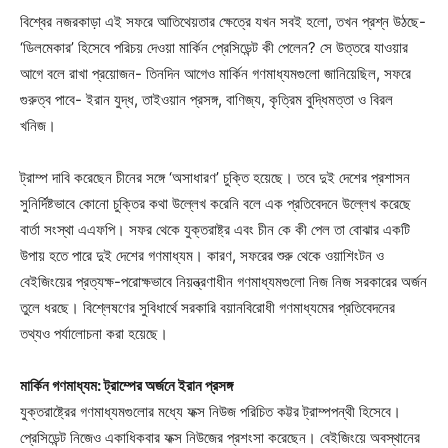
বিশ্বের নজরকাড়া এই সফরে আতিথেয়তার ক্ষেত্রে যখন সবই হলো, তখন প্রশ্ন উঠছে-
‘ডিলমেকার’ হিসেবে পরিচয় দেওয়া মার্কিন প্রেসিডেন্ট কী পেলেন? সে উত্তরে যাওয়ার
আগে বলে রাখা প্রয়োজন- তিনদিন আগেও মার্কিন গণমাধ্যমগুলো জানিয়েছিল, সফরে
গুরুত্ব পাবে- ইরান যুদ্ধ, তাইওয়ান প্রসঙ্গ, বাণিজ্য, কৃত্রিম বুদ্ধিমত্তা ও বিরল
খনিজ।
ট্রাম্প দাবি করেছেন চীনের সঙ্গে ‘অসাধারণ’ চুক্তি হয়েছে। তবে দুই দেশের প্রশাসন
সুনির্দিষ্টভাবে কোনো চুক্তির কথা উল্লেখ করেনি বলে এক প্রতিবেদনে উল্লেখ করেছে
বার্তা সংস্থা এএফপি। সফর থেকে যুক্তরাষ্ট্র এবং চীন কে কী পেল তা বোঝার একটি
উপায় হতে পারে দুই দেশের গণমাধ্যম। কারণ, সফরের শুরু থেকে ওয়াশিংটন ও
বেইজিংয়ের প্রত্যক্ষ-পরোক্ষভাবে নিয়ন্ত্রণাধীন গণমাধ্যমগুলো নিজ নিজ সরকারের অর্জন
তুলে ধরছে। বিশ্লেষণের সুবিধার্থে সরকারি বয়ানবিরোধী গণমাধ্যমের প্রতিবেদনের
তথ্যও পর্যালোচনা করা হয়েছে।
মার্কিন গণমাধ্যম: ট্রাম্পের অর্জনে ইরান প্রসঙ্গ
যুক্তরাষ্ট্রের গণমাধ্যমগুলোর মধ্যে ফক্স নিউজ পরিচিত কট্টর ট্রাম্পপন্থী হিসেবে।
প্রেসিডেন্ট নিজেও একাধিকবার ফক্স নিউজের প্রশংসা করেছেন। বেইজিংয়ে অবস্থানের