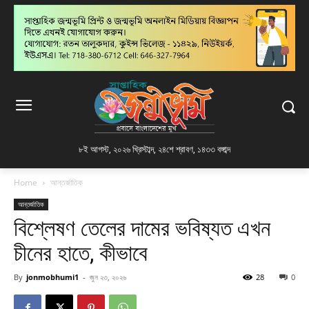
৮ই আগস্ট, ২০২৬ খ্রিস্টাব্দ
,
২৪শে শ্রাবণ, ১৪৩৩ বঙ্গাব্দ
Home
আন্তর্জাতিক
আন্তর্জাতিক
বিশ্লেষণ তেলের দামের ভবিষ্যত এখন
চীনের হাতে, কীভাবে
By
jonmobhumi1
-
জুন ২৩, ২০২৬
28
0