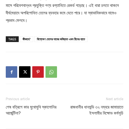
মাসে পরিবেশবান্ধব প্রযুক্তি পণ্য রপ্তানিতে রেকর্ড গড়েছে। এই ধারা চলতে থাকলে
দীর্ঘমেয়াদে অপরিশোধিত তেলের ব্যবহার কমে যেতে পারে। যা স্বাভাবিকভাবে দামেও
প্রভাব ফেলবে।
TAGS
কীভাবে?
বিশ্লেষণ তেলের দামের ভবিষ্যত এখন চীনের হাতে
Previous article
Next article
শেষ বত্রিশে কার মুখোমুখি স্কালোনির
রাজধানীর ধানমন্ডি ৩২ নম্বরে জামায়াতে
আর্জেন্টিনা?
ইসলামীর বিক্ষোভ কর্মসূচি