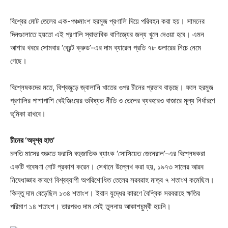
বিশ্বের মোট তেলের এক-পঞ্চমাংশ হরমুজ প্রণালি দিয়ে পরিবহন করা হয়। সামনের
দিনগুলোতে হয়তো এই প্রণালি স্বাভাবিক বাণিজ্যের জন্য খুলে দেওয়া হবে। এমন
আশার খবরে সোমবার ‘ব্রেন্ট ক্রুড’-এর দাম ব্যারেল প্রতি ৭৮ ডলারের নিচে নেমে
গেছে।
বিশ্লেষকদের মতে, বিশ্বজুড়ে জ্বালানি খাতের ওপর চীনের প্রভাব বাড়ছে। ফলে হরমুজ
প্রণালির পাশাপাশি বেইজিংয়ের ভবিষ্যত নীতি ও তেলের ব্যবহারও বাজারে মূল্য নির্ধারণে
ভূমিকা রাখবে।
চীনের ‘অদৃশ্য হাত’
চলতি মাসের শুরুতে ফরাসি বহুজাতিক ব্যাংক ‘সোসিয়েত জেনেরাল’-এর বিশ্লেষকরা
একটি গবেষণা নোট প্রকাশ করেন। সেখানে উল্লেখ করা হয়, ১৯৭৩ সালের আরব
নিষেধাজ্ঞার কারণে বিশ্বব্যাপী অপরিশোধিত তেলের সরবরাহ মাত্র ৭ শতাংশ কমেছিল।
কিন্তু দাম বেড়েছিল ১৩৪ শতাংশ। ইরান যুদ্ধের কারণে বৈশ্বিক সরবরাহে ক্ষতির
পরিমাণ ১৪ শতাংশ। তারপরও দাম সেই তুলনায় আকাশচুম্বী হয়নি।