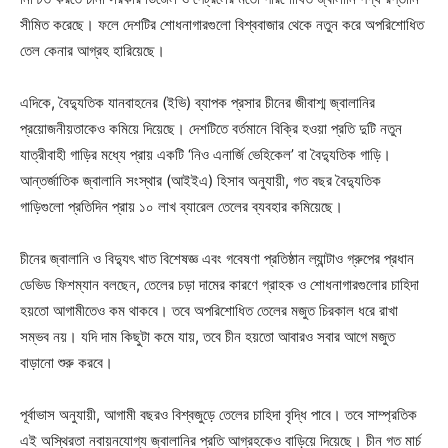
সীমিত করেছে। ফলে দেশটির শোধনাগারগুলো বিশ্ববাজার থেকে নতুন করে অপরিশোধিত
তেল কেনার আগ্রহ হারিয়েছে।
এদিকে, বৈদ্যুতিক যানবাহনের (ইভি) ব্যাপক প্রসার চীনের জীবাশ্ম জ্বালানির
প্রয়োজনীয়তাকেও কমিয়ে দিয়েছে। দেশটিতে বর্তমানে বিক্রি হওয়া প্রতি দুটি নতুন
যাত্রীবাহী গাড়ির মধ্যে প্রায় একটি ‘নিও এনার্জি ভেহিকেল’ বা বৈদ্যুতিক গাড়ি।
আন্তর্জাতিক জ্বালানি সংস্থার (আইইএ) হিসাব অনুযায়ী, গত বছর বৈদ্যুতিক
গাড়িগুলো প্রতিদিন প্রায় ১০ লাখ ব্যারেল তেলের ব্যবহার কমিয়েছে।
চীনের জ্বালানি ও বিদ্যুৎ খাত বিশেষজ্ঞ এবং গবেষণা প্রতিষ্ঠান ল্যান্টাও গ্রুপের প্রধান
ডেভিড ফিশম্যান বলছেন, তেলের চড়া দামের কারণে গ্রাহক ও শোধনাগারগুলোর চাহিদা
হয়তো আগামীতেও কম থাকবে। তবে অপরিশোধিত তেলের মজুত চিরকাল ধরে রাখা
সম্ভব নয়। যদি দাম কিছুটা কমে যায়, তবে চীন হয়তো আবারও সবার আগে মজুত
বাড়ানো শুরু করবে।
পূর্বাভাস অনুযায়ী, আগামী বছরও বিশ্বজুড়ে তেলের চাহিদা বৃদ্ধি পাবে। তবে সাম্প্রতিক
এই অস্থিরতা নবায়নযোগ্য জ্বালানির প্রতি আগ্রহকেও বাড়িয়ে দিয়েছে। চীন গত মার্চ