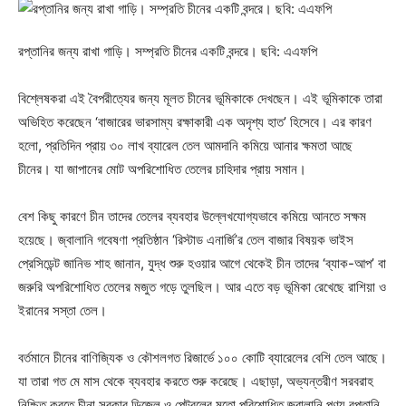
রপ্তানির জন্য রাখা গাড়ি। সম্প্রতি চীনের একটি বন্দরে। ছবি: এএফপি
বিশ্লেষকরা এই বৈপরীত্যের জন্য মূলত চীনের ভূমিকাকে দেখছেন। এই ভূমিকাকে তারা
অভিহিত করেছেন ‘বাজারের ভারসাম্য রক্ষাকারী এক অদৃশ্য হাত’ হিসেবে। এর কারণ
হলো, প্রতিদিন প্রায় ৩০ লাখ ব্যারেল তেল আমদানি কমিয়ে আনার ক্ষমতা আছে
চীনের। যা জাপানের মোট অপরিশোধিত তেলের চাহিদার প্রায় সমান।
বেশ কিছু কারণে চীন তাদের তেলের ব্যবহার উল্লেখযোগ্যভাবে কমিয়ে আনতে সক্ষম
হয়েছে। জ্বালানি গবেষণা প্রতিষ্ঠান ‘রিস্টাড এনার্জি’র তেল বাজার বিষয়ক ভাইস
প্রেসিডেন্ট জানিভ শাহ জানান, যুদ্ধ শুরু হওয়ার আগে থেকেই চীন তাদের ‘ব্যাক-আপ’ বা
জরুরি অপরিশোধিত তেলের মজুত গড়ে তুলছিল। আর এতে বড় ভূমিকা রেখেছে রাশিয়া ও
ইরানের সস্তা তেল।
বর্তমানে চীনের বাণিজ্যিক ও কৌশলগত রিজার্ভে ১০০ কোটি ব্যারেলের বেশি তেল আছে।
যা তারা গত মে মাস থেকে ব্যবহার করতে শুরু করেছে। এছাড়া, অভ্যন্তরীণ সরবরাহ
নিশ্চিত করতে চীনা সরকার ডিজেল ও পেট্রলের মতো পরিশোধিত জ্বালানি পণ্য রপ্তানি