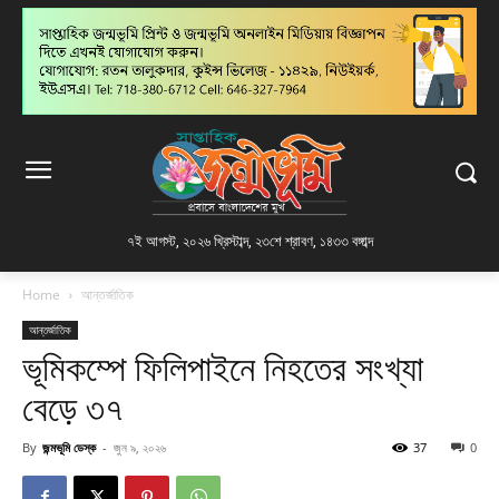
৭ই আগস্ট, ২০২৬ খ্রিস্টাব্দ
,
২৩শে শ্রাবণ, ১৪৩৩ বঙ্গাব্দ
Home
আন্তর্জাতিক
আন্তর্জাতিক
ভূমিকম্পে ফিলিপাইনে নিহতের সংখ্যা
বেড়ে ৩৭
By
জন্মভূমি ডেস্ক
-
জুন ৯, ২০২৬
37
0