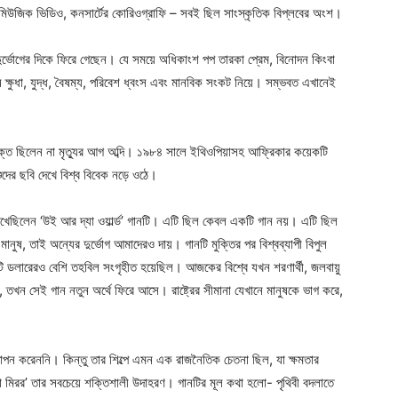
মিউজিক ভিডিও, কনসার্টের কোরিওগ্রাফি – সবই ছিল সাংস্কৃতিক বিপ্লবের অংশ।
 দুর্ভোগের দিকে ফিরে গেছেন। যে সময়ে অধিকাংশ পপ তারকা প্রেম, বিনোদন কিংবা
ক্ষুধা, যুদ্ধ, বৈষম্য, পরিবেশ ধ্বংস এবং মানবিক সংকট নিয়ে। সম্ভবত এখানেই
 মুক্ত ছিলেন না মৃত্যুর আগ অব্দি। ১৯৮৪ সালে ইথিওপিয়াসহ আফ্রিকার কয়েকটি
শুদের ছবি দেখে বিশ্ব বিবেক নড়ে ওঠে।
খেছিলেন ‘উই আর দ্যা ওয়ার্ল্ড’ গানটি। এটি ছিল কেবল একটি গান নয়। এটি ছিল
ষ, তাই অন্যের দুর্ভোগ আমাদেরও দায়। গানটি মুক্তির পর বিশ্বব্যাপী বিপুল
কোটি ডলারেরও বেশি তহবিল সংগৃহীত হয়েছিল। আজকের বিশ্বে যখন শরণার্থী, জলবায়ু
েছে, তখন সেই গান নতুন অর্থে ফিরে আসে। রাষ্ট্রের সীমানা যেখানে মানুষকে ভাগ করে,
ন করেননি। কিন্তু তার শিল্পে এমন এক রাজনৈতিক চেতনা ছিল, যা ক্ষমতার
া মিরর’ তার সবচেয়ে শক্তিশালী উদাহরণ। গানটির মূল কথা হলো- পৃথিবী বদলাতে