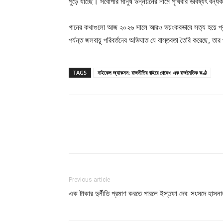
পুড়ে যাচ্ছে। সর্বোপরি মানুষ উন্নয়নের নামে পৃথিবীর ভবিষ্যৎ বন্
গানের কথাগুলো আজ ২০২৬ সালে আরও ভয়ংকরভাবে সত্য হয়ে প্রকাশ
পর্যন্ত জলবায়ু পরিবর্তনের অভিঘাত যে বাস্তবতা তৈরি করেছে, 
TAGS
মাইকেল জ্যাকসন: রাজনীতির বাইরে থেকেও এক রাজনৈতিক কণ্ঠ
Previous article
এক টাকার দুর্নীতি প্রমাণ করতে পারলে ইস্তফা দেব: সংসদে হাসন