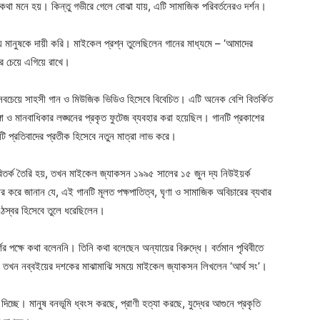
থা মনে হয়। কিন্তু গভীরে গেলে বোঝা যায়, এটি সামাজিক পরিবর্তনেরও দর্শন।
 অন্য মানুষকে দায়ী করি। মাইকেল প্রশ্ন তুলেছিলেন গানের মাধ্যমে – ‘আমাদের
ের চেয়ে এগিয়ে রাখে।
 সবচেয়ে সাহসী গান ও মিউজিক ভিডিও হিসেবে বিবেচিত। এটি অনেক বেশি বিতর্কিত
্গা ও মানবাধিকার লঙ্ঘনের প্রকৃত ফুটেজ ব্যবহার করা হয়েছিল। গানটি প্রকাশের
টি প্রতিবাদের প্রতীক হিসেবে নতুন মাত্রা লাভ করে।
বিতর্ক তৈরি হয়, তখন মাইকেল জ্যাকসন ১৯৯৫ সালের ১৫ জুন দ্য নিউইয়র্ক
র করে জানান যে, এই গানটি মূলত পক্ষপাতিত্ব, ঘৃণা ও সামাজিক অবিচারের ব্যথার
্ঠস্বর হিসেবে তুলে ধরেছিলেন।
 পক্ষে কথা বলেননি। তিনি কথা বলেছেন অন্যায়ের বিরুদ্ধে। বর্তমান পৃথিবীতে
্ছে, তখন নব্বইয়ের দশকের মাঝামাঝি সময়ে মাইকেল জ্যাকসন লিখলেন ‘আর্থ সং’।
 দিচ্ছে। মানুষ বনভূমি ধ্বংস করছে, প্রাণী হত্যা করছে, যুদ্ধের আগুনে প্রকৃতি