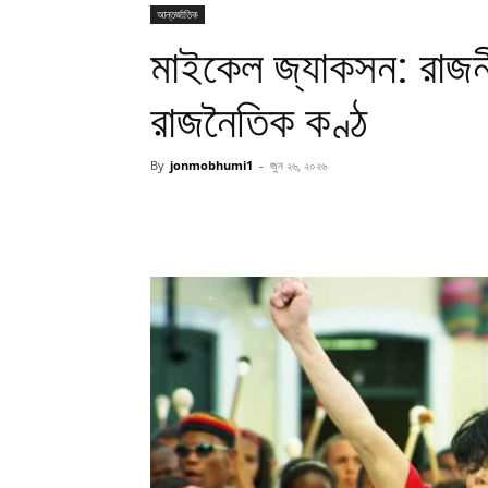
আন্তর্জাতিক
মাইকেল জ্যাকসন: রাজ
রাজনৈতিক কণ্ঠ
By
jonmobhumi1
-
জুন ২৬, ২০২৬