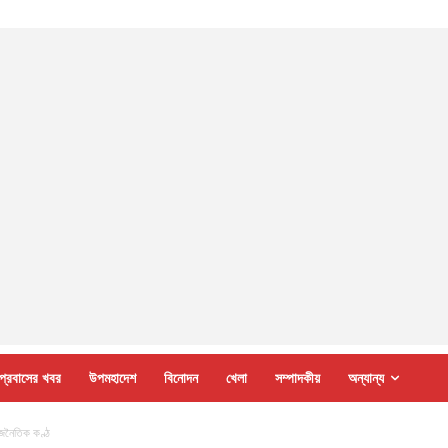
প্রবাসের খবর
উপমহাদেশ
বিনোদন
খেলা
সম্পাদকীয়
অন্যান্য
জনৈতিক কণ্ঠ