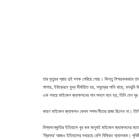
তার মৃত্যুর প্রায় দুই দশক পেরিয়ে গেছে। কিন্তু বিস্ময়করভাবে 
পালায়, ইউক্রেনে যুদ্ধ দীর্ঘায়িত হয়, সমুদ্রের পানি বাড়ে, বনভ
এক সময়ে মাইকেল জ্যাকসনের গান শুনলে মনে হয়, তিনি যেন দূর ভ
কারণ মাইকেল জ্যাকসন কেবল পপসংগীতের রাজা ছিলেন না। তিনি ছ
বিশ্বসংস্কৃতির ইতিহাসে খুব কম মানুষই মাইকেল জ্যাকসনের মতো
‘থ্রিলার’ আজও ইতিহাসের সবচেয়ে বেশি বিক্রিত অ্যালবাম। পৃথিব