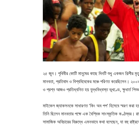
২৫ জুন। পৃথিবীর কোটি মানুষের কাছে দিনটি শুধু একজন শিল্পীর ম
মানবতা, প্রতিবাদ ও বিশ্ববিবেকের মঞ্চে পরিণত করেছিলেন। ২০০৯
ও প্রশ্ন আজও প্রতিধ্বনিত হয় যুদ্ধবিধ্বস্ত ভূখণ্ডে, ক্ষুধার্ত শ
মাইকেল জ্যাকসনকে সাধারণত ‘কিং অব পপ’ হিসেবে স্মরণ করা হয়। 
তিনি ছিলেন মানবতার পক্ষে এক বৈশ্বিক সাংস্কৃতিক কণ্ঠস্বর। রাজন
সামাজিক অবিচারের বিরুদ্ধে এমনভাবে কথা বলেছেন, যা বহু রাষ্ট্