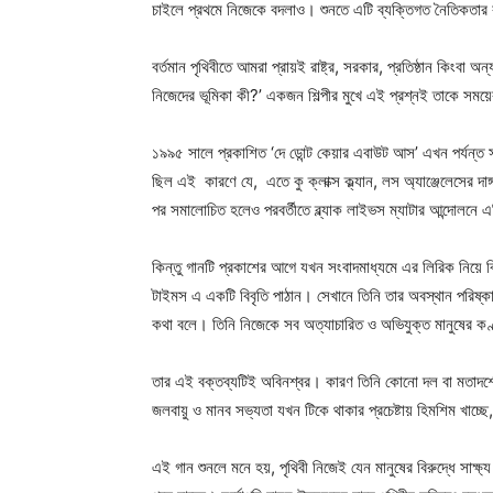
চাইলে প্রথমে নিজেকে বদলাও। শুনতে এটি ব্যক্তিগত নৈতিকতার ক
বর্তমান পৃথিবীতে আমরা প্রায়ই রাষ্ট্র, সরকার, প্রতিষ্ঠান কিংবা
নিজেদের ভূমিকা কী?’ একজন শিল্পীর মুখে এই প্রশ্নই তাকে সময়
১৯৯৫ সালে প্রকাশিত ‘দে ডোন্ট কেয়ার এবাউট আস’ এখন পর্যন্ত
ছিল এই কারণে যে, এতে কু ক্লাক্স ক্ল্যান, লস অ্যাঞ্জেলেসের দাঙ
পর সমালোচিত হলেও পরবর্তীতে ব্ল্যাক লাইভস ম্যাটার আন্দোলনে এ
কিন্তু গানটি প্রকাশের আগে যখন সংবাদমাধ্যমে এর লিরিক নিয়ে 
টাইমস এ একটি বিবৃতি পাঠান। সেখানে তিনি তার অবস্থান পরিষ্কা
কথা বলে। তিনি নিজেকে সব অত্যাচারিত ও অভিযুক্ত মানুষের কণ
তার এই বক্তব্যটিই অবিনশ্বর। কারণ তিনি কোনো দল বা মতাদর্শের
জলবায়ু ও মানব সভ্যতা যখন টিকে থাকার প্রচেষ্টায় হিমশিম খাচ
এই গান শুনলে মনে হয়, পৃথিবী নিজেই যেন মানুষের বিরুদ্ধে সাক্ষ্য