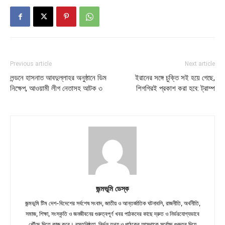
Previous article
Next article
লন্ডনে হাসনাত আবদুল্লাহর অনুষ্ঠানে ডিম
ইরানের সঙ্গে চুক্তি সই হয়ে গেছে,
নিক্ষেপ, আওয়ামী লীগ নেতাসহ আটক ৩
শিগগিরই প্রকাশ করা হবে: ট্রাম্প
জন্মভূমি ডেস্ক
জন্মভূমি টিম দেশ-বিদেশের সর্বশেষ সংবাদ, জাতীয় ও আন্তর্জাতিক ঘটনাবলি, রাজনীতি, অর্থনীতি,
সমাজ, শিক্ষা, সংস্কৃতি ও জনজীবনের গুরুত্বপূর্ণ খবর পাঠকদের কাছে দ্রুত ও নির্ভরযোগ্যভাবে
পৌঁছে দিতে কাজ করে। বস্তুনিষ্ঠতা, নির্ভুল তথ্য ও পাঠকের আস্থাকে সর্বোচ্চ গুরুত্ব দিয়ে