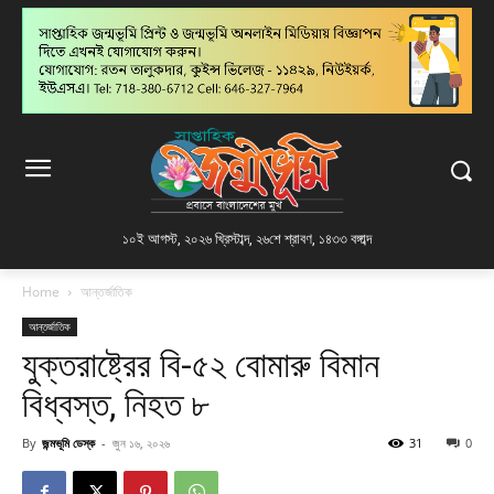
১০ই আগস্ট, ২০২৬ খ্রিস্টাব্দ
,
২৬শে শ্রাবণ, ১৪৩৩ বঙ্গাব্দ
Home
আন্তর্জাতিক
আন্তর্জাতিক
যুক্তরাষ্ট্রের বি-৫২ বোমারু বিমান
বিধ্বস্ত, নিহত ৮
By
জন্মভূমি ডেস্ক
-
জুন ১৬, ২০২৬
31
0