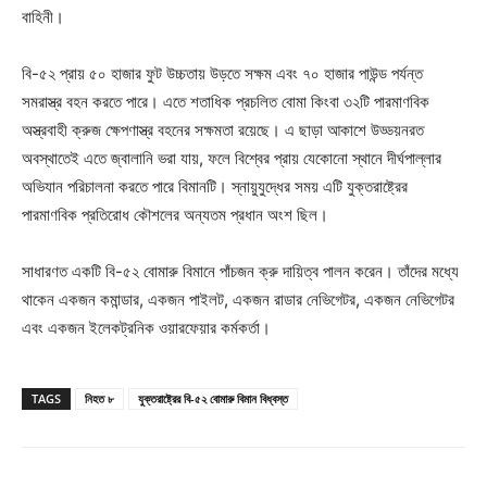
বাহিনী।
বি-৫২ প্রায় ৫০ হাজার ফুট উচ্চতায় উড়তে সক্ষম এবং ৭০ হাজার পাউন্ড পর্যন্ত
সমরাস্ত্র বহন করতে পারে। এতে শতাধিক প্রচলিত বোমা কিংবা ৩২টি পারমাণবিক
অস্ত্রবাহী ক্রুজ ক্ষেপণাস্ত্র বহনের সক্ষমতা রয়েছে। এ ছাড়া আকাশে উড্ডয়নরত
অবস্থাতেই এতে জ্বালানি ভরা যায়, ফলে বিশ্বের প্রায় যেকোনো স্থানে দীর্ঘপাল্লার
অভিযান পরিচালনা করতে পারে বিমানটি। স্নায়ুযুদ্ধের সময় এটি যুক্তরাষ্ট্রের
পারমাণবিক প্রতিরোধ কৌশলের অন্যতম প্রধান অংশ ছিল।
সাধারণত একটি বি-৫২ বোমারু বিমানে পাঁচজন ক্রু দায়িত্ব পালন করেন। তাঁদের মধ্যে
থাকেন একজন কমান্ডার, একজন পাইলট, একজন রাডার নেভিগেটর, একজন নেভিগেটর
এবং একজন ইলেকট্রনিক ওয়ারফেয়ার কর্মকর্তা।
TAGS
নিহত ৮
যুক্তরাষ্ট্রের বি-৫২ বোমারু বিমান বিধ্বস্ত