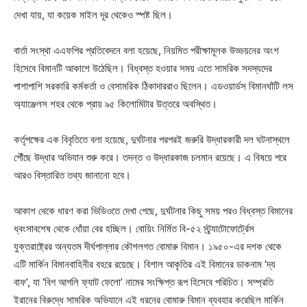
দেখা যায়, যা কয়েক মাইল দূর থেকেও স্পষ্ট ছিল।
বার্তা সংস্থা এএফপির প্রতিবেদনে বলা হয়েছে, নিয়মিত পরীক্ষামূলক উড্ডয়নের অংশ
হিসেবে বিমানটি আকাশে উঠেছিল। বিধ্বস্ত হওয়ার সময় এতে সামরিক সদস্যদের
পাশাপাশি সরকারি কর্মকর্তা ও বেসামরিক ঠিকাদাররাও ছিলেন। এডওয়ার্ডস বিমানঘাঁটি লস
অ্যাঞ্জেলস শহর থেকে প্রায় ৯৫ কিলোমিটার উত্তরে অবস্থিত।
কর্তৃপক্ষের এক বিবৃতিতে বলা হয়েছে, দুর্ঘটনার পরপরই জরুরি উদ্ধারকারী দল ঘটনাস্থলে
পৌঁছে উদ্ধার অভিযান শুরু করে। তদন্ত ও উদ্ধারকাজ চলমান রয়েছে। এ বিষয়ে পরে
আরও বিস্তারিত তথ্য জানানো হবে।
আকাশ থেকে ধারণ করা ভিডিওতে দেখা গেছে, দুর্ঘটনার কিছু সময় পরও বিধ্বস্ত বিমানের
ধ্বংসাবশেষ থেকে ধোঁয়া বের হচ্ছিল। বোয়িং নির্মিত বি-৫২ স্ট্র্যাটোফোর্ট্রেস
যুক্তরাষ্ট্রের অন্যতম দীর্ঘপাল্লার কৌশলগত বোমারু বিমান। ১৯৫০-এর দশক থেকে
এটি মার্কিন বিমানবাহিনীর বহরে রয়েছে। বিশাল আকৃতির এই বিমানের ডাকনাম ‘দ্য
বাফ’, যা ‘বিগ আগলি ফ্যাট ফেলো’ নামের সংক্ষিপ্ত রূপ হিসেবে পরিচিত। সম্প্রতি
ইরানের বিরুদ্ধে সামরিক অভিযানে এই ধরনের বোমারু বিমান ব্যবহার করেছিল মার্কিন