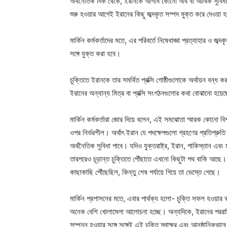
অর্থনৈতিক দিক থেকে, ইরানকে আগাম কোনো অর্থ বা আর্থিক সুবিধা 
শুরু হওয়ার আগেই ইরানের কিছু জব্দকৃত সম্পদ মুক্ত করে দেওয়া 
মার্কিন কর্মকর্তাদের মতে, এর পরিবর্তে নিষেধাজ্ঞা প্রত্যাহার ও জ
সঙ্গে যুক্ত করা হবে।
চুক্তিতে ইরানকে তার সমর্থিত প্রক্সি গোষ্ঠীগুলোকে অর্থায়ন বন্ধ
ইরানের অন্যান্য মিত্র বা প্রক্সি সংগঠনগুলোর কথা বোঝানো হয়ে
মার্কিন কর্মকর্তারা জোর দিয়ে বলেন, এই সমঝোতা স্মারক কোনো বিশ
ওপর নির্ভরশীল। অর্থাৎ ইরান যে পদক্ষেপগুলো গ্রহণের প্রতিশ্রুত
অর্থনৈতিক সুবিধা পাবে। যদিও যুক্তরাষ্ট্র, ইরান, পাকিস্তান এব
তারপরেও চূড়ান্ত চুক্তিতে পৌঁছাতে এখনো কিছুটা পথ বাকি আছে।
কাছাকাছি পৌঁছেছিল, কিন্তু শেষ পর্যায়ে গিয়ে তা ভেস্তে গেছে।
মার্কিন প্রশাসনের মতে, এবার পার্থক্য হলো- চুক্তি সফল হওয়ার 
অনেক বেশি খোলামেলা আলোচনা হচ্ছে। অন্যদিকে, ইরানের পররাষ্ট্র
সম্পন্ন হওয়ার সঙ্গে সঙ্গেই এই চুক্তি স্বাক্ষর এবং আনুষ্ঠানি