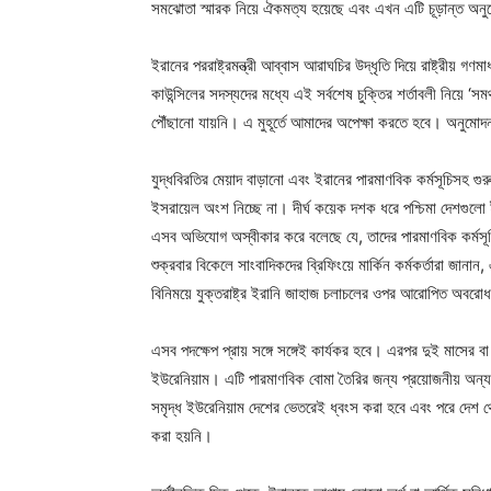
সমঝোতা স্মারক নিয়ে ঐকমত্য হয়েছে এবং এখন এটি চূড়ান্ত অনু
ইরানের পররাষ্ট্রমন্ত্রী আব্বাস আরাঘচির উদ্ধৃতি দিয়ে রাষ্ট্রীয় গণ
কাউন্সিলের সদস্যদের মধ্যে এই সর্বশেষ চুক্তির শর্তাবলী নিয়ে ‘স
পৌঁছানো যায়নি। এ মুহূর্তে আমাদের অপেক্ষা করতে হবে। অনুমোদন প
যুদ্ধবিরতির মেয়াদ বাড়ানো এবং ইরানের পারমাণবিক কর্মসূচিসহ গুর
ইসরায়েল অংশ নিচ্ছে না। দীর্ঘ কয়েক দশক ধরে পশ্চিমা দেশগুলো
এসব অভিযোগ অস্বীকার করে বলেছে যে, তাদের পারমাণবিক কর্মসূচি সম
শুক্রবার বিকেলে সাংবাদিকদের ব্রিফিংয়ে মার্কিন কর্মকর্তারা জানা
বিনিময়ে যুক্তরাষ্ট্র ইরানি জাহাজ চলাচলের ওপর আরোপিত অবরো
এসব পদক্ষেপ প্রায় সঙ্গে সঙ্গেই কার্যকর হবে। এরপর দুই মাসের 
ইউরেনিয়াম। এটি পারমাণবিক বোমা তৈরির জন্য প্রয়োজনীয় অন্
সমৃদ্ধ ইউরেনিয়াম দেশের ভেতরেই ধ্বংস করা হবে এবং পরে দেশ থে
করা হয়নি।