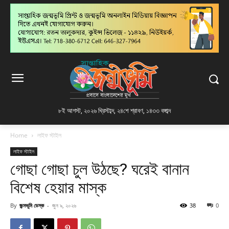
৮ই আগস্ট, ২০২৬ খ্রিস্টাব্দ
,
২৪শে শ্রাবণ, ১৪৩৩ বঙ্গাব্দ
Home
লাইফ স্টাইল
লাইফ স্টাইল
গোছা গোছা চুল উঠছে? ঘরেই বানান
বিশেষ হেয়ার মাস্ক
By
জন্মভূমি ডেস্ক
-
জুন ৯, ২০২৬
38
0