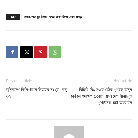
TAGS
গোছা গোছা চুল উঠছে? ঘরেই বানান বিশেষ হেয়ার মাস্ক
Previous article
Next article
ভূমিকম্পে ফিলিপাইনে নিহতের সংখ্যা বেড়ে
বিজিবি-বিএসএফ বৈঠক পুশইন বন্ধে
৩৭
কার্যকর পদক্ষেপ চেয়েছে বাংলাদেশ সীমান্তে
পুশইনের চেষ্টা অব্যাহত