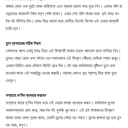
বাজার থেকে এক মুঠো তাজা কারিপাতা এনে প্রথমে ভালো করে ধুয়ে নিন। এরপর পাটা বা
বেলন্ডারে পাতাগুলি পিষে মসৃণ পেস্ট বানান। এবার সেই বাটা পাতার সঙ্গে দুই চামচ ঘন
টক দই মিশিয়ে দিন। চামচ দিয়ে ভালো করে ফেটিয়ে নিলেই বিশেষ এই হেযার মাস্কটি
তৈরি হবে।
চুলে ব্যবহারের সঠিক নিয়ম
গোসলের আগে একটু সময় নিয়ে এই মিশ্রণটি মাথার ত্বকে আলতো হাতে লাগিয়ে নিন।
চুলের গোড়া থেকে ডগা পর্যন্ত যেন সমানভাবে এই মিশ্রণ পৌঁছায় সেদিকে লক্ষ্য রাখুন।
এভাবে তিরিশ থেকে চল্লিশ মিনিট রেখে দিন। দই আর কারিপাতার পুষ্টিগুণ চুলে বসে
যাওয়ার জন্য এই সময়টুকু দেওয়া জরুরি। তারপর কোনও মৃদু শ্যাম্পু দিয়ে মাথা ধুয়ে
ফেলুন।
সপ্তাহে ক’দিন ব্যবহার করবেন
সপ্তাহে মাত্র দু’দিন নিয়ম করে এই হেয়ার মাস্ক ব্যবহার করুন। কারিপাতা চুলের
অকালপক্বতা রোধ করে, আর টক দই খুশকি দূর করে। এই দুই উপাদানের মিশ্রণে
মাথার ত্বক যেমন সুস্থ থাকে, তেমনি চুলের গোড়া হয় শক্ত। চুলের রুক্ষতা দূর হয়ে চুল
হয নরম, মসৃণ।