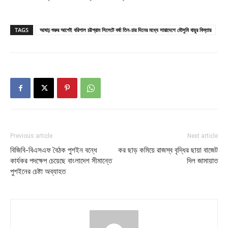
TAGS
আষাঢ় শুরুর আগেই বরিশাল চট্টগ্রাম সিলেটে বর্ষা তিন-চার দিনের মধ্যে সারাদেশে মৌসুমি বায়ুর বিস্তার
Previous article
Next article
বিজিবি-বিএসএফ বৈঠক পুশইন বন্ধে
কর ছাড় কমিয়ে রাজস্ব বৃদ্ধির ছায়া বাজেট
কার্যকর পদক্ষেপ চেয়েছে বাংলাদেশ সীমান্তে
দিল জামায়াত
পুশইনের চেষ্টা অব্যাহত