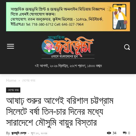
৭ই আগস্ট, ২০২৬ খ্রিস্টাব্দ
,
২৩শে শ্রাবণ, ১৪৩৩ বঙ্গাব্দ
Home
দেশের খবর
দেশের খবর
আষাঢ় শুরুর আগেই বরিশাল চট্টগ্রাম
সিলেটে বর্ষা তিন-চার দিনের মধ্যে
সারাদেশে মৌসুমি বায়ুর বিস্তার
By
জন্মভূমি ডেস্ক
-
জুন ১০, ২০২৬
34
0