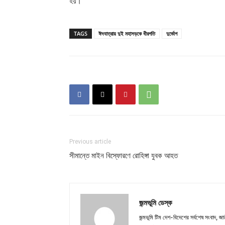
হয়।
TAGS
ঈদযাত্রায় দুই মহাসড়কে ধীরগতি
দুর্ভোগ
Previous article
সীমান্তে মাইন বিস্ফোরণে রোহিঙ্গা যুবক আহত
জন্মভূমি ডেস্ক
জন্মভূমি টিম দেশ-বিদেশের সর্বশেষ সংবাদ, জাত