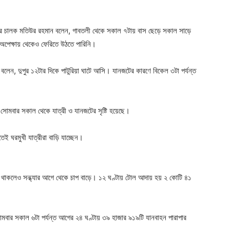
ের চালক মতিউর রহমান বলেন, গাবতলী থেকে সকাল ৭টায় বাস ছেড়ে সকাল সাড়ে
ত অপেক্ষায় থেকেও ফেরিতে উঠতে পারিনি।
 বলেন, দুপুর ১২টার দিকে পাটুরিয়া ঘাটে আসি। যানজটের কারণে বিকেল ৩টা পর্যন্ত
োমবার সকাল থেকে যাত্রী ও যানজটের সৃষ্টি হয়েছে।
তেই ঘরমুখী যাত্রীরা বাড়ি যাচ্ছেন।
 কম থাকলেও সন্ধ্যার আগে থেকে চাপ বাড়ে। ১২ ঘণ্টায় টোল আদায় হয় ২ কোটি ৪১
োমবার সকাল ৬টা পর্যন্ত আগের ২৪ ঘণ্টায় ৩৯ হাজার ৯১৯টি যানবাহন পারাপার