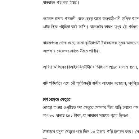
যানবাহন পার করা হচ্ছে।
গতকাল ঢাকার গাবতলী থেকে ছেড়ে আসা রাজবাড়ীগামী হানিফ বাস
৯টার দিকে পাটুরিয়া ঘাটে আসি। যানজটের কারণে দুপুর ২টা পর্যন্
নারায়ণগঞ্জ থেকে ছেড়ে আসা কুষ্টিয়াগামী ট্রাকচালক সুমন আহম্মেদ
অপেক্ষায় থেকেও ফেরিতে উঠতে পারিনি।
আরিচা অফিসের বিআইডব্লিউটিসির ডিজিএম আব্দুল সালাম বলেন, স
ঘাট পরিদর্শনে এসে নৌ প্রতিমন্ত্রী রাজীব আহসান বলেছেন, স্বস্তি
চাপ বেড়েছে সেতুতে
ঝোড়ো হাওয়া ও বৃষ্টিতে পদ্মা সেতুতে সোমবার দিনে গাড়ি চলাচল
লাখ ৮০ হাজার ৪৫০ টাকা, যা সাধারণ সময়ের প্রায় দ্বিগুণ।
টাঙ্গাইলে যমুনা সেতুতে গড়ে দিনে ২০ হাজার গাড়ি চলাচল করে। স