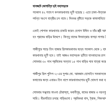
যানজটে ভোগান্তি দুই মহাসড়কে
গতকাল ৪২ শতাংশ কলকারখানায় ছুটি হয়েছে। এতে ঢাকা-উত্তরবঙ্গ
পর্যন্ত অংশে যাত্রীর ঢল নামে। দিনভর বৃষ্টিতে সড়কে কাদাপানি
একই পোশাক কারখানায় চাকরি করেন হেলাল উদ্দিন ও তাঁর স্ত্রী 
হন গ্রামের বাড়ির উদ্দেশে। কিন্তু তাদের ঈদযাত্রায় বাগড়া লাগায় জ্
গাজীপুরে সাড়ে তিন হাজার শিল্পকারখানার মধ্যে গতকাল থেকে ১ 
কারখানায় ছুটি হবে। তাই আজও মহাসড়ক দুটিতে যানবাহনের চাপ থা
সোমবার ৩০ লাখ শ্রমিকের অন্তত ১৫ লাখ বাড়ির পথে যাত্রা কর
গাজীপুর শিল্প পুলিশ-২-এর সুপার মো. আমজাদ হোসাইন সমকালকে
কমানোর জন্য এবারও তিন ধাপে কারখানাগুলোর ছুটি ঘোষণা করা 
সোমবার সন্ধ্যায় মাওনা চৌরাস্তা, ভবানীপুর, বাঘের বাজার ও নয়ন
সারি। ধীরগতিতে চলছে গাড়িগুলো। শ্রমিকরা বাস, ট্রাক, পিকআপ