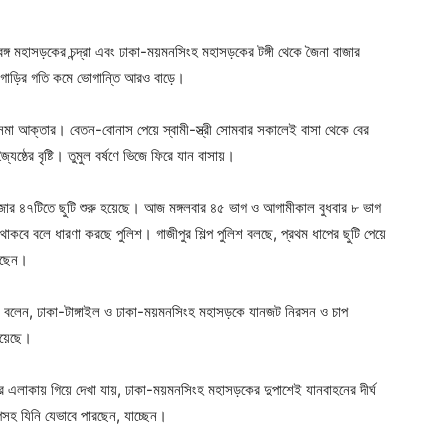
 মহাসড়কের চন্দ্রা এবং ঢাকা-ময়মনসিংহ মহাসড়কের টঙ্গী থেকে জৈনা বাজার
তে গাড়ির গতি কমে ভোগান্তি আরও বাড়ে।
আসমা আক্তার। বেতন-বোনাস পেয়ে স্বামী-স্ত্রী সোমবার সকালেই বাসা থেকে বের
যৈষ্ঠের বৃষ্টি। তুমুল বর্ষণে ভিজে ফিরে যান বাসায়।
হাজার ৪৭টিতে ছুটি শুরু হয়েছে। আজ মঙ্গলবার ৪৫ ভাগ ও আগামীকাল বুধবার ৮ ভাগ
কবে বলে ধারণা করছে পুলিশ। গাজীপুর শিল্প পুলিশ বলছে, প্রথম ধাপের ছুটি পেয়ে
েছেন।
 বলেন, ঢাকা-টাঙ্গাইল ও ঢাকা-ময়মনসিংহ মহাসড়কে যানজট নিরসন ও চাপ
হয়েছে।
পুর এলাকায় গিয়ে দেখা যায়, ঢাকা-ময়মনসিংহ মহাসড়কের দুপাশেই যানবাহনের দীর্ঘ
সহ যিনি যেভাবে পারছেন, যাচ্ছেন।