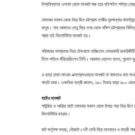
বিশ্ববিদ্যালয় এলাকা থেকে যানজট শুরু হয়ে বাইপাইল পর্যন্ত গে
সোমবার সকাল থেকে ভিড় ছিল চট্টগ্রাম নগরীর দূরপাল্লার বাসস্ট্
মানুষ। শাহ আমানত সেতু দিয়ে নগর থেকে দক্ষিণ চট্টগ্রামের বিভ
প্রায় দুই কিলোমিটার যানজট হয়।
পরিবারের সদস্যদের নিয়ে টেকনাফে যাচ্ছিলেন বেসরকারি চাকরিজীব
নিতে লাইনে দাঁড়িয়েছিলেন তিনি। আরমান হোসেন বলেন, সুযোগ বুঝ
এ ছাড়া ঢাকা-মাওয়া এক্সপ্রেসওয়েতে যানজট না থাকলেও বাস সংকট
পাননি তারা। একাধিক যাত্রী জানান, ২৫০ টাকার ভাড়া ৬০০ থেকে 
ঘাটেও যানজট
পাটুরিয়া ও আরিচা ঘাটে সোমবার সকাল থেকে উপচে পড়া ভিড় ছিল। যাত
কিলোমিটার ছাড়ায়।
ঘাট কর্তৃপক্ষ বলছে, নৌরুটে ১৭টি ফেরি দিয়ে যানবাহন ও যাত্রী প