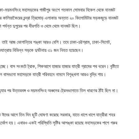
 ও ঢাকা-ময়মনসিংহ মহাসড়কের গাজীপুর অংশে গতকাল সোমবার বিকেল থেকে যানজট
ুরের কালিয়াকৈরের চন্দ্রা ত্রিমোড় এলাকায় অন্তত ২০ কিলোমিটার সড়কজুড়ে যানজট
তা পর্যন্ত দুপুরের পর ধীরগতি ও থেমে থেমে যানজট ছিল।
 তাই আজ ভোগান্তির শঙ্কা আরও বেশি। তবে ঢাকা-চট্টগ্রাম, ঢাকা-সিলেট,
াত্রায় বিভিন্ন সড়কে দুর্ঘটনায় ৩১ জন নিহত হয়েছেন।
্ছে। বাস সংকটে ট্রাক, পিকআপে হাজার হাজার যাত্রী গ্রামের পথ ধরেন। বৃষ্টিতে
ল বাসগুলো মহাসড়কে যাত্রী পরিবহনে নামলে বিশৃঙ্খলা আরও বৃদ্ধি পায়।
যার পর উত্তরবঙ্গ ও ময়মনসিংহ অঞ্চলের ট্রেনগুলোতে তিল ধারণের ঠাঁই ছিল না।
ঈদের আগে তিন দিন ছুটি ঘোষণা করেছে সরকার, যাতে ধাপে ধাপে যাত্রীরা শহর
ুর্ভোগ হয়। এবারও একই পরিস্থিতি সৃষ্টির আশঙ্কা রয়েছে মহাসড়কের পাশে গরুর