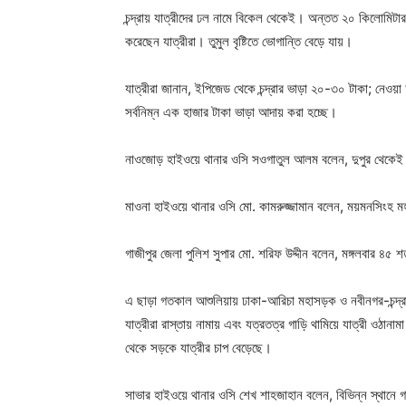
চন্দ্রায় যাত্রীদের ঢল নামে বিকেল থেকেই। অন্তত ২০ কিলোম
করেছেন যাত্রীরা। তুমুল বৃষ্টিতে ভোগান্তি বেড়ে যায়।
যাত্রীরা জানান, ইপিজেড থেকে চন্দ্রার ভাড়া ২০-৩০ টাকা; নেওয়া 
সর্বনিম্ন এক হাজার টাকা ভাড়া আদায় করা হচ্ছে।
নাওজোড় হাইওয়ে থানার ওসি সওগাতুল আলম বলেন, দুপুর থেকেই মহ
মাওনা হাইওয়ে থানার ওসি মো. কামরুজ্জামান বলেন, ময়মনসিংহ 
গাজীপুর জেলা পুলিশ সুপার মো. শরিফ উদ্দীন বলেন, মঙ্গলবার ৪৫ 
এ ছাড়া গতকাল আশুলিয়ায় ঢাকা-আরিচা মহাসড়ক ও নবীনগর-চন্দ্র
যাত্রীরা রাস্তায় নামায় এবং যত্রতত্র গাড়ি থামিয়ে যাত্রী ওঠ
থেকে সড়কে যাত্রীর চাপ বেড়েছে।
সাভার হাইওয়ে থানার ওসি শেখ শাহজাহান বলেন, বিভিন্ন স্থানে গা