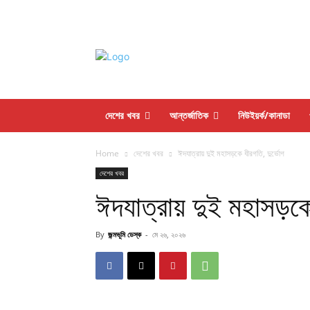
দেশের খবর
আন্তর্জাতিক
নিউইয়র্ক/কানাডা
Home
দেশের খবর
ঈদযাত্রায় দুই মহাসড়কে ধীরগতি, দুর্ভোগ
দেশের খবর
ঈদযাত্রায় দুই মহাসড়কে 
By
জন্মভূমি ডেস্ক
-
মে ২৬, ২০২৬