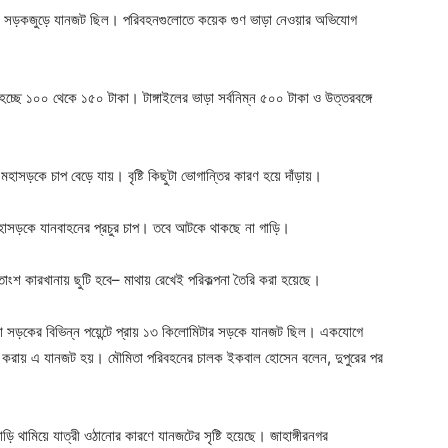
িটার সড়কজুড়ে যানজট ছিল। পরিবহনগুলোতে কয়েক গুণ ভাড়া নেওয়ার অভিযোগ
হচ্ছে ১০০ থেকে ১৫০ টাকা। টাঙ্গাইলের ভাড়া সর্বনিম্ন ৫০০ টাকা ও উত্তরবঙ্গে
াসড়কে চাপ বেড়ে যায়। বৃষ্টি কিছুটা ভোগান্তির কারণ হয়ে দাঁড়ায়।
মহাসড়কে যানবাহনের প্রচুর চাপ। তবে আটকে থাকছে না গাড়ি।
শতাংশ কারখানায় ছুটি হবে– মাথায় রেখেই পরিকল্পনা তৈরি করা হয়েছে।
া সড়কের বিভিন্ন পয়েন্টে প্রায় ১৩ কিলোমিটার সড়কে যানজট ছিল। একযোগে
ানামা করায় এ যানজট হয়। মৌমিতা পরিবহনের চালক ইকবাল হোসেন বলেন, দুপুরের পর
ড়ি থামিয়ে যাত্রী ওঠানোর কারণে যানজটের সৃষ্টি হয়েছে। জাহাঙ্গীরনগর