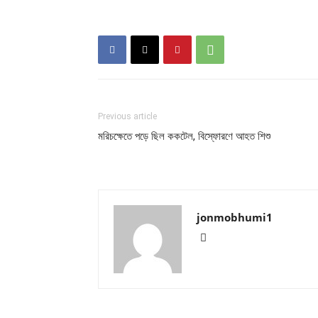
Previous article
মরিচক্ষেতে পড়ে ছিল ককটেল, বিস্ফোরণে আহত শিশু
jonmobhumi1