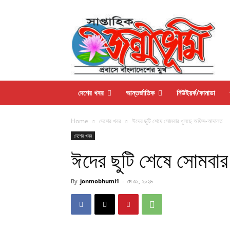
দেশের খবর
আন্তর্জাতিক
নিউইয়র্ক/কানাডা
Home
দেশের খবর
ঈদের ছুটি শেষে সোমবার খুলছে অফিস-আদালত
দেশের খবর
ঈদের ছুটি শেষে সোমব
By
jonmobhumi1
-
মে ৩১, ২০২৬