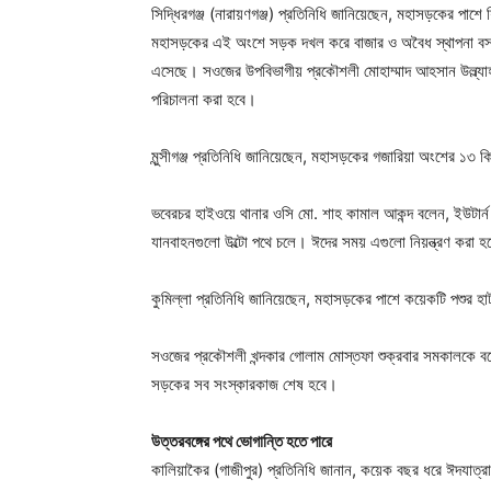
সিদ্ধিরগঞ্জ (নারায়ণগঞ্জ) প্রতিনিধি জানিয়েছেন, মহাসড়কের পাশ
মহাসড়কের এই অংশে সড়ক দখল করে বাজার ও অবৈধ স্থাপনা বসছ
এসেছে। সওজের উপবিভাগীয় প্রকৌশলী মোহাম্মাদ আহসান উল্ল্যাহ
পরিচালনা করা হবে।
মুন্সীগঞ্জ প্রতিনিধি জানিয়েছেন, মহাসড়কের গজারিয়া অংশের ১৩ ক
ভবেরচর হাইওয়ে থানার ওসি মো. শাহ কামাল আকন্দ বলেন, ইউটার্ন 
যানবাহনগুলো উল্টো পথে চলে। ঈদের সময় এগুলো নিয়ন্ত্রণ করা হ
কুমিল্লা প্রতিনিধি জানিয়েছেন, মহাসড়কের পাশে কয়েকটি পশুর হ
সওজের প্রকৌশলী খন্দকার গোলাম মোস্তফা শুক্রবার সমকালকে বল
সড়কের সব সংস্কারকাজ শেষ হবে।
উত্তরবঙ্গের পথে ভোগান্তি হতে পারে
কালিয়াকৈর (গাজীপুর) প্রতিনিধি জানান, কয়েক বছর ধরে ঈদযাত্রায় 