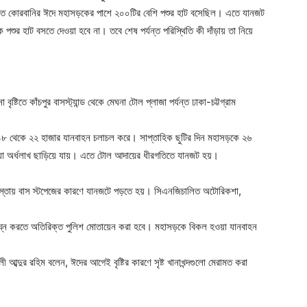
 গত কোরবানির ঈদে মহাসড়কের পাশে ২০০টির বেশি পশুর হাট বসেছিল। এতে যানজট
 হাট বসতে দেওয়া হবে না। তবে শেষ পর্যন্ত পরিস্থিতি কী দাঁড়ায় তা নিয়ে
ষ্টিতে কাঁচপুর বাসস্ট্যান্ড থেকে মেঘনা টোল প্লাজা পর্যন্ত ঢাকা-চট্টগ্রাম
ক ১৮ থেকে ২২ হাজার যানবাহন চলাচল করে। সাপ্তাহিক ছুটির দিন মহাসড়কে ২৬
যা অর্ধলাখ ছাড়িয়ে যায়। এতে টোল আদায়ের ধীরগতিতে যানজট হয়।
চৌরাস্তায় বাস স্টপেজের কারণে যানজটে পড়তে হয়। সিএনজিচালিত অটোরিকশা,
র্বিঘ্ন করতে অতিরিক্ত পুলিশ মোতায়েন করা হবে। মহাসড়কে বিকল হওয়া যানবাহন
ব্দুর রহিম বলেন, ঈদের আগেই বৃষ্টির কারণে সৃষ্ট খানাখন্দগুলো মেরামত করা