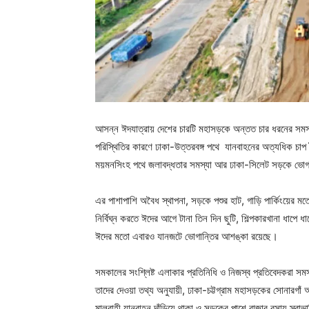
আসন্ন ঈদযাত্রায় দেশের চারটি মহাসড়কে অন্তত চার ধরনের সম
পরিস্থিতির কারণে ঢাকা-উত্তরবঙ্গ পথে যানবাহনের অত্যধিক চাপ 
ময়মনসিংহ পথে জলাবদ্ধতার সমস্যা আর ঢাকা-সিলেট সড়কে ভোগান
এর পাশাপাশি অবৈধ স্থাপনা, সড়কে পশুর হাট, গাড়ি পার্কিংয়ের মত
নির্বিঘ্ন করতে ঈদের আগে টানা তিন দিন ছুটি, শিল্পকারখানা ধাপ
ঈদের মতো এবারও যানজটে ভোগান্তির আশঙ্কা রয়েছে।
সমকালের সংশ্লিষ্ট এলাকার প্রতিনিধি ও নিজস্ব প্রতিবেদকরা সম
তাদের দেওয়া তথ্য অনুযায়ী, ঢাকা-চট্টগ্রাম মহাসড়কের সোনারগাঁ 
মালবাহী যানবাহন দাঁড়িয়ে থাকা ও সড়কের পাশে বাজার বসায় স্বা