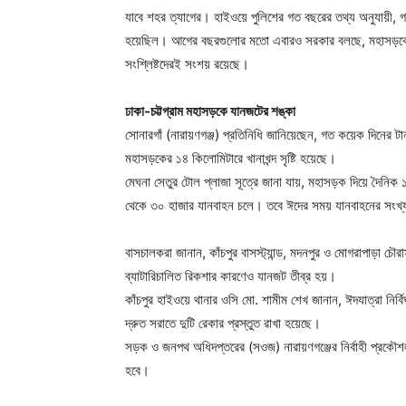
যাবে শহর ত্যাগের। হাইওয়ে পুলিশের গত বছরের তথ্য অনুযায়ী,
হয়েছিল। আগের বছরগুলোর মতো এবারও সরকার বলছে, মহাসড়কে পশুর
সংশ্লিষ্টদেরই সংশয় রয়েছে।
ঢাকা-চট্টগ্রাম মহাসড়কে যানজটের শঙ্কা
সোনারগাঁ (নারায়ণগঞ্জ) প্রতিনিধি জানিয়েছেন, গত কয়েক দিনের টানা বৃ
মহাসড়কের ১৪ কিলোমিটারে খানাখন্দ সৃষ্টি হয়েছে।
মেঘনা সেতুর টোল প্লাজা সূত্রে জানা যায়, মহাসড়ক দিয়ে দৈনি
থেকে ৩০ হাজার যানবাহন চলে। তবে ঈদের সময় যানবাহনের সংখ্
বাসচালকরা জানান, কাঁচপুর বাসস্ট্যান্ড, মদনপুর ও মোগরাপাড়া 
ব্যাটারিচালিত রিকশার কারণেও যানজট তীব্র হয়।
কাঁচপুর হাইওয়ে থানার ওসি মো. শামীম শেখ জানান, ঈদযাত্রা নি
দ্রুত সরাতে দুটি রেকার প্রস্তুত রাখা হয়েছে।
সড়ক ও জনপথ অধিদপ্তরের (সওজ) নারায়ণগঞ্জের নির্বাহী প্রকৌশলী আ
হবে।