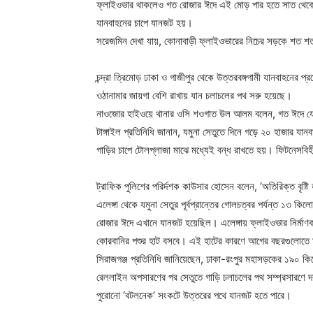
ফ্লাইওভার থাকলেও গত রোজার ঈদে এই মোড় পার হতে সাত থেকে আ
যানবাহনের চাপে যানজট হয়।
সরেজমিন দেখা যায়, কোনাবাড়ী ফ্লাইওভারের নিচের সড়কে শত
চন্দ্রা ত্রিমোড় ঢাকা ও গাজীপুর থেকে উত্তরবঙ্গগামী যানবাহনে
ওঠানামার জায়গা বেশি রাখায় যান চলাচলের পথ সরু হয়েছে।
নাওজোর হাইওয়ে থানার ওসি শওগাত উল আলম বলেন, গত ঈদে যেসব
টাঙ্গাইল প্রতিনিধি জানান, যমুনা সেতুতে দিনে গড়ে ২০ হাজার 
গাড়ির চাপে টোলপ্লাজা মাঝে মধ্যেই বন্ধ রাখতে হয়। ফিটনেসবি
ট্রাফিক পুলিশের পরির্দশক কাউসার হোসেন বলেন, ‘অতিরিক্ত বৃষ্
এলেঙ্গা থেকে যমুনা সেতুর পূর্বপ্রান্তের গোলচত্বর পর্যন্ত ১
রোজার ঈদে এখানে যানজট হয়েছিল। এলেঙ্গায় ফ্লাইওভার নির্মাণকাজ
কোরবানির পশুর হাট বসবে। এই হাটের কারণে আগের বছরগুলোত
সিরাজগঞ্জ প্রতিনিধি জানিয়েছেন, ঢাকা-রংপুর মহাসড়কের ১৯০ কি
রেললাইন অপসারণের পর সেতুতে গাড়ি চলাচলের পথ সম্প্রসারণে 
পুরোনো ‘বটলনেক’ সংকটে উত্তরের পথে যানজট হতে পারে।