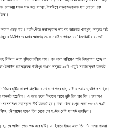
িমোড় এলাকায় সড়ক সরু হয়ে যাওয়া, টাঙ্গাইলে লক্কড়ঝক্কড় যান চলাচল এবং
 ঘটছে।
ট অনেক বেড়ে যায়। নরসিংদীতে মহাসড়কের জায়গায় জায়গায় খানাখন্দ, অন্তত আট
বন্দর নির্মাণকাজ চলায় আশুগঞ্জ থেকে সরাইল পর্যন্ত ১১ কিলোমিটার যানজট
হ বিভিন্ন অংশ বৃষ্টিতে তলিয়ে যায়। বড় নালা বানিয়েও পানি নিষ্কাশন হচ্ছে না।
াকা-টাঙ্গাইল মহাসড়কের গাজীপুর অংশে অন্তত ১৫টি পয়েন্টে মাঝেমধ্যেই যানজট
 দিনের ছুটির কারণে যাত্রীরা ধাপে ধাপে শহর ছাড়ায় ঈদযাত্রায় দুর্ভোগ কম ছিল।
ব্র যানজট হয়েছিল। এ বছর ঈদুল ফিতরের আগে ছুটি ছিল চার দিন। তারপরও
ঢাকা-ময়মনসিংহ মহাসড়কে দীর্ঘ যানজট হয়। ঢাকা থেকে রংপুর যেতে ১৩-১৪ ঘণ্টা
নসিংহ, চট্টগ্রামের পথেও তিন থেকে চার ঘণ্টার বেশি যানজট হয়েছিল।
ে। ২৪ মে অফিস শেষে শুরু হবে ছুটি। এ হিসাবে ঈদের আগে তিন দিন সময় পাওয়া