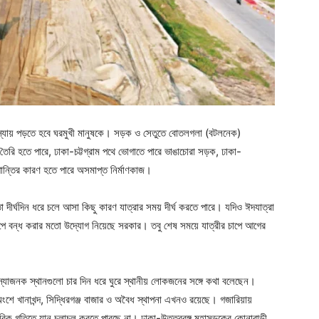
স্যায় পড়তে হবে ঘরমুখী মানুষকে। সড়ক ও সেতুতে বোতলগলা (বটলনেক)
তৈরি হতে পারে, ঢাকা-চট্টগ্রাম পথে ভোগাতে পারে ভাঙাচোরা সড়ক, ঢাকা-
্তির কারণ হতে পারে অসমাপ্ত নির্মাণকাজ।
ো দীর্ঘদিন ধরে চলে আসা কিছু কারণ যাত্রার সময় দীর্ঘ করতে পারে। যদিও ঈদযাত্রা
ে ধাপে বন্ধ করার মতো উদ্যোগ নিয়েছে সরকার। তবু শেষ সময়ে যাত্রীর চাপে আগের
স্যাজনক স্থানগুলো চার দিন ধরে ঘুরে স্থানীয় লোকজনের সঙ্গে কথা বলেছেন।
অংশে খানাখন্দ, সিদ্ধিরগঞ্জ বাজার ও অবৈধ স্থাপনা এখনও রয়েছে। গজারিয়ায়
ভাবিক গতিতে যান চলাচল করতে পারছে না। ঢাকা-উত্তরবঙ্গ মহাসড়কের কোনাবাড়ী