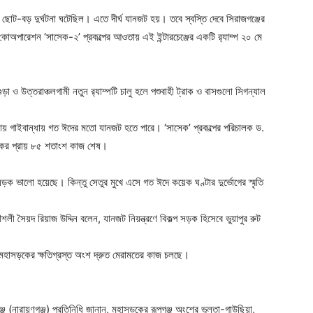
ট-বড় দুর্ঘটনা ঘটেছিল। এতে দীর্ঘ যানজট হয়। তবে স্বস্তি দেবে সিরাজগঞ্জের
কোঅপারেশন ‘সাসেক-২’ প্রকল্পের আওতায় এই ইন্টারচেঞ্জের একটি র‍্যাম্প ২০ মে
়া ও উত্তরাঞ্চলগামী নতুন র‍্যাম্পটি চালু হলে পশুবাহী ট্রাক ও বাসগুলো সিগন্যাল
 গাইবান্ধায় গত ঈদের মতো যানজট হতে পারে। ‘সাসেক’ প্রকল্পের পরিচালক ড.
কের প্রায় ৮৫ শতাংশ কাজ শেষ।
সড়ক ভালো হয়েছে। কিন্তু সেতুর মুখে এসে গত ঈদে কয়েক ঘণ্টার দুর্ভোগের স্মৃতি
কৌশলী সৈয়দ রিয়াজ উদ্দিন বলেন, যানজট নিয়ন্ত্রণে বিকল্প সড়ক হিসেবে ভুয়াপুর রুট
ে মহাসড়কের ক্ষতিগ্রস্ত অংশ দ্রুত মেরামতের কাজ চলছে।
 (নারায়ণগঞ্জ) প্রতিনিধি জানান, মহাসড়কের রূপগঞ্জ অংশের ভুলতা-গাউছিয়া,