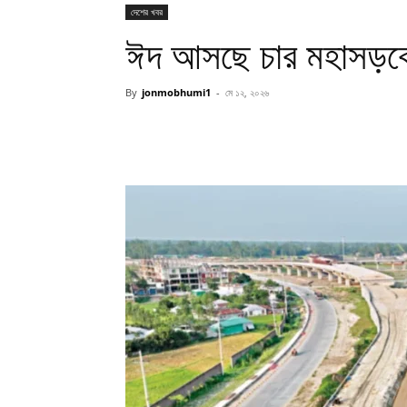
দেশের খবর
ঈদ আসছে চার মহাসড়কে
By
jonmobhumi1
-
মে ১২, ২০২৬