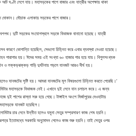
ট ঘণ্টা লেগে যায়। মহাসড়কের পাশে বাজার এবং যাত্রীর অপেক্ষায় থাকা
 শত দোকান। মৌচাক এলাকায় সড়কের পাশে বাজার।
র প্রবেশপথ। দুটি সড়কের সংযোগস্থলে সড়কে বিভাজক বানানো হয়েছে। যাত্রী
 কারণে ভোগান্তি হয়েছিল, সেগুলো চিহ্নিত করে এবার ব্যবস্থা নেওয়া হয়েছে।
যানবাহন পারাপার হয়। ঈদের সময় এই সংখ্যা ৬০ হাজার পার হয়ে যায়। বিপুলসংখ্যক
হীন ও লক্কড়ঝক্কড় গাড়ি দুর্ঘটনায় পড়লে যানজট আরও দীর্ঘ হয়।
টি হলেও যানজটের সৃষ্টি হয়। আমরা যানজটের মূল বিষয়গুলো চিহ্নিত করতে পেরেছি।’
৩ কিলোমিটার মহাসড়কে বিভাজক নেই। এখানে দুই লেনে যান চলাচল করে। এ জন্য
ে দুই পাশের রাস্তা সরু হয়ে গেছে। টাঙ্গাইল অংশে মির্জাপুরের দেওহাটায়
ে মহাসড়কে যানজট হয়েছিল।
লোমিটার চার লেনে উন্নীত হলেও যমুনা সেতুর সম্প্রসারণ কাজ শেষ হয়নি।
দরপত্র ইতোমধ্যে সরকারি অনুমোদন পেলেও কাজ শুরু হয়নি। তাই সেতুর ওপর