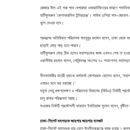
রোজার ঈদে এই সরু পথে বেপরোয়া ওভারটেকিংয়ের কারণে শতাধিক ছো
হাটিকুমরুল ‘ক্লোভারলিভ ইন্টারচেঞ্জ’। সাউথ এশিয়া সাব-জোনাল 
খুলে দেওয়া হবে।
প্রকল্পের অতিরিক্ত পরিচালক মাহবুবুর রহমান বলেন, ঢাকা থেকে বগুড
ছাড়াই মোড় পাড় হতে পারবে।
হাটিকুমরুল মোড় ঠিক হলেও মহাসড়কের কাজ এখনও শেষ না হওয়ায়
ওয়ালীউর রহমান বলেন, গোবিন্দগঞ্জ অংশের ৭০ শতাংশসহ মহাসড়
নীলফামারীর যাত্রী ব্যাংক কর্মকর্তা মোশাররফ হোসেন বলেন, ‘মহা
এবারও মনে ভয় ধরাচ্ছে।’
যমুনা সেতু রক্ষণাবেক্ষণ ও পরিচালনা বিভাগের (বিবিএ) নির্বাহী প্র
চালু রাখার পরিকল্পনা আছে।
সওজের নির্বাহী প্রকৌশলী ফারহান ইমতিয়াজ সুমেল বলেন, বৃষ্টিত
ঢাকা-সিলেট মহসড়কে জায়গায় জায়গায় যানজট
ঢাকা-সিলেট মহাসড়ক চার লেনে উন্নীতকরণের কাজ চলছে। রূপগঞ্জ