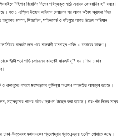
ে শিমরাইলে টাইগার রিরোলিং মিলের পরিত্যক্ত মাঠে এবারও কোরবানির হাট বসবে।
ে। গত ৫ এপ্রিল উচ্ছেদ অভিযান চালানোর পর আবার অবৈধ স্থাপনা ফিরে
 মজুমদার জানান, শিমরাইল, সাইনবোর্ড ও কাঁচপুরে আবার উচ্ছেদ অভিযান
িলোমিটারে যানজট হতে পারে মালবাহী যানবাহন পার্কিং ও বাজারের কারণে।
থেকে উল্টো পথে গাড়ি চলাচলের কারণেই যানজট সৃষ্টি হয়। তিন চাকার
বে।
াট ও খানাখন্দের কারণে মহাসড়কের কুমিল্লা অংশেও যানজটের আশঙ্কা রয়েছে।
েন, মহাসড়কের পাশের অবৈধ স্থাপনা উচ্ছেদ করা হয়েছে। চার-পাঁচ দিনের মধ্যে
ঢাকা-উত্তরবঙ্গ মহাসড়কের প্রবেশদ্বার খ্যাত চন্দ্রায় দুর্ভোগ পোহাতে হচ্ছে।