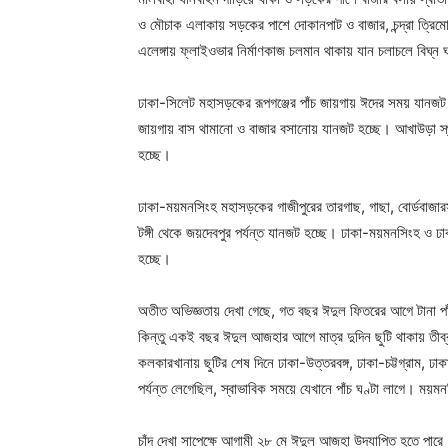
ও মৌচাক এলাকায় সড়কের পাশে দোকানপাট ও বাজার, চন্দ্রা ত্র
এলেঙ্গায় ফ্লাইওভার নির্মাণকাজ চলমান থাকায় যান চলাচলে বিঘ্ন
ঢাকা-সিলেট মহাসড়কের রূপগঞ্জের পাঁচ জায়গায় ঈদের সময় যানজ
জায়গায় বাস থামানো ও বাজার বসানোয় যানজট হচ্ছে। আখাউড়া স্থল
হচ্ছে।
ঢাকা-ময়মনসিংহ মহাসড়কের গাজীপুরের তারগাছ, গাছা, বোর্ডবাজারস
টঙ্গী থেকে জয়দেবপুর পর্যন্ত যানজট হচ্ছে। ঢাকা-ময়মনসিংহ ও ঢ
হচ্ছে।
অতীত অভিজ্ঞতায় দেখা গেছে, গত বছর ঈদুল ফিতরের আগে টানা পাঁচ
কিন্তু একই বছর ঈদুল আজহার আগে মাত্র দুদিন ছুটি থাকায় তী
কলকারখানায় ছুটির শেষ দিনে ঢাকা-উত্তরবঙ্গ, ঢাকা-চট্টগ্রাম, 
পর্যন্ত লেগেছিল, স্বাভাবিক সময়ে যেখানে পাঁচ ঘণ্টা লাগে। ময়ম
চাঁদ দেখা সাপেক্ষে আগামী ২৮ মে ঈদুল আজহা উদযাপিত হতে পার