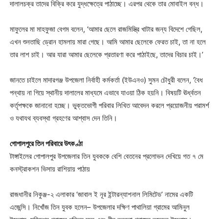
দালালচক্র তাদের বিক্রি করে যুদ্ধক্ষেত্রে পাঠাচ্ছে। এরপর থেকে তার মোবাইল বন্ধ।
মাফুলের মা মাহফুজা বেগম বলেন, ‘আমার ছেলে রাজমিস্ত্রি খাটার জন্য বিদেশে গেছিল,
এখন শুনতাছি ড্রোন হামলায় মারা গেছে। আমি আমার ছেলেকে ফেরত চাই, তা না হলে
তার লাশ চাই। আর যারা আমার ছেলেকে প্রতারণা করে পাঠাইছে, তাদের বিচার চাই।’
জানতে চাইলে মাদারগঞ্জ উপজেলা নির্বাহী কর্মকর্তা (ইউএনও) সুমন চৌধুরী বলেন, ‘বৈধ
পন্থায় না গিয়ে স্থানীয় দালালের মাধ্যমে এভাবে যাওয়া ঠিক হয়নি। বিষয়টি ঊর্ধ্বতন
কর্তৃপক্ষকে জানানো হচ্ছে। ভুক্তভোগী পরিবার লিখিত আবেদন করলে প্রয়োজনীয় পরামর্শ
ও যথাযথ ব্যবস্থা গ্রহণের আশ্বাস দেন তিনি।
গোপালপুরে তিন পরিবারে উৎকণ্ঠা
টাঙ্গাইলের গোপালপুর উপজেলার তিন যুবককে বেশি বেতনের প্রলোভন দেখিয়ে গত ৭ মে
কনস্ট্রাকশন ভিসায় রাশিয়ায় পাঠায়
রাজধানীর নিকুঞ্জ-২ এলাকার ‘জাবাল ই নূর ইন্টারন্যাশনাল লিমিটেড’ নামের একটি
এজেন্সি। নিখোঁজ তিন যুবক হলেন– উপজেলার দক্ষিণ পাথালিয়া গ্রামের আমিনুল