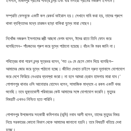
ইসলাম, মজিদপুর গ্রামের পবিত্র চন্দ্র এবং বীর নলহরা গ্রামের নজরুল ইসলাম।
সম্প্রতি ফেসবুকে একটি কল রেকর্ড ভাইরাল হয়। সেখানে দাবি করা হয়, তাদের গ্রুপে
থাকা ব্যক্তিদের মধ্যে চারজন ছাড়া বাকিরা যুদ্ধে মারা গেছেন।
নিখোঁজ নজরুল ইসলামের স্ত্রী আছমা বেগম বলেন, ঈদের রাতে তিনি ফোন করে
বলেছিলেন– পাঁচজনের গ্রুপ করে যুদ্ধে পাঠানো হয়েছে। বাঁচব কি মরব জানি না।
পবিত্রের বাবা পরেশ চন্দ্র সূত্রধর বলেন, ‘গত ২৯ মে ছেলে ফোন দিয়ে বলেছিল–
আমাদের জোর করে যুদ্ধে পাঠানো হচ্ছে। জীবিত দেখতে চাইলে দ্রুত দূতাবাসে যোগাযোগ
করে দেশে ফিরিয়ে নেওয়ার ব্যবস্থা করো। না হলে আমরা ড্রোন হামলায় মারা যাব।’
গোপালপুর থানার ওসি আনোয়ার হোসেন বলেন, সামাজিক মাধ্যমে এ রকম একটি খবর
শুনেছি। তবে ভুক্তভোগী পরিবারের কেউ আমাদের সঙ্গে যোগাযোগ করেনি। মৃত্যুর
বিষয়টি এখনও নিশ্চিত হতে পারিনি।
গোপালপুর উপজেলার সহকারী কমিশনার (ভূমি) নবাব আলী বলেন, তাদের মৃত্যুর বিষয়
নিয়ে সরকারের কোনো বিভাগ থেকে আমাদের জানানো হয়নি। তবে বিষয়টি খতিয়ে দেখা
হচ্ছে।