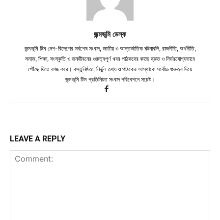
জন্মভূমি ডেস্ক
জন্মভূমি টিম দেশ-বিদেশের সর্বশেষ সংবাদ, জাতীয় ও আন্তর্জাতিক ঘটনাবলি, রাজনীতি, অর্থনীতি,
সমাজ, শিক্ষা, সংস্কৃতি ও জনজীবনের গুরুত্বপূর্ণ খবর পাঠকদের কাছে দ্রুত ও নির্ভরযোগ্যভাবে
পৌঁছে দিতে কাজ করে। বস্তুনিষ্ঠতা, নির্ভুল তথ্য ও পাঠকের আস্থাকে সর্বোচ্চ গুরুত্ব দিয়ে
জন্মভূমি টিম প্রতিনিয়ত সংবাদ পরিবেশনে সচেষ্ট।
LEAVE A REPLY