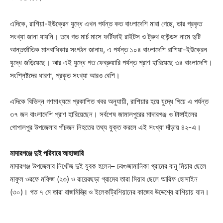
এদিকে, রাশিয়া-ইউক্রেন যুদ্ধে এখন পর্যন্ত কত বাংলাদেশি মারা গেছে, তার প্রকৃত
সংখ্যা জানা যায়নি। তবে গত মার্চ মাসে ফর্টিফাই রাইটস ও ট্রুথ হাউন্ডস নামে দুটি
আন্তর্জাতিক মানবাধিকার সংগঠন জানায়, এ পর্যন্ত ১০৪ বাংলাদেশি রাশিয়া-ইউক্রেন
যুদ্ধে জড়িয়েছে। আর এই যুদ্ধে গত ফেব্রুয়ারি পর্যন্ত প্রাণ হারিয়েছে ৩৪ বাংলাদেশি।
সংশ্লিষ্টদের ধারণা, প্রকৃত সংখ্যা আরও বেশি।
এদিকে বিভিন্ন গণমাধ্যমে প্রকাশিত খবর অনুযায়ী, রাশিয়ার হয়ে যুদ্ধে গিয়ে এ পর্যন্ত
৩৭ জন বাংলাদেশি প্রাণ হারিয়েছেন। সর্বশেষ জামালপুরের মাদারগঞ্জ ও টাঙ্গাইলের
গোপালপুর উপজেলার পাঁচজন নিহতের তথ্য যুক্ত করলে এই সংখ্যা দাঁড়ায় ৪২-এ।
মাদারগঞ্জে দুই পরিবারে আহাজারি
মাদারগঞ্জ উপজেলার নিখোঁজ দুই যুবক হলেন– চরগুজামানিকা গ্রামের বানু মিয়ার ছেলে
মাফুল ওরফে মফিজ (২৩) ও রায়েরছড়া গ্রামের তারা মিয়ার ছেলে আরিফ হোসাইন
(৩০)। গত ৭ মে তারা রাজমিস্ত্রি ও ইলেকট্রিশিয়ানের কাজের উদ্দেশ্যে রাশিয়ায় যান।