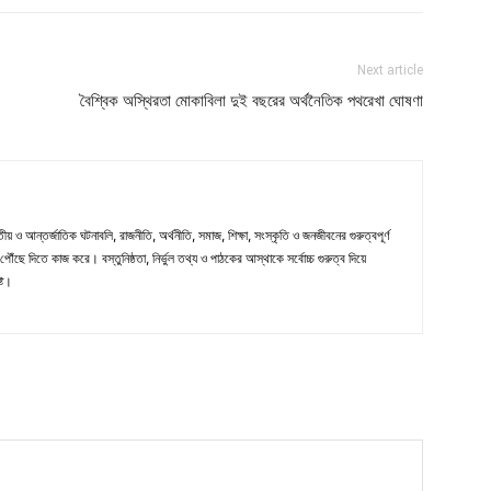
Next article
বৈশ্বিক অস্থিরতা মোকাবিলা দুই বছরের অর্থনৈতিক পথরেখা ঘোষণা
ীয় ও আন্তর্জাতিক ঘটনাবলি, রাজনীতি, অর্থনীতি, সমাজ, শিক্ষা, সংস্কৃতি ও জনজীবনের গুরুত্বপূর্ণ
ৌঁছে দিতে কাজ করে। বস্তুনিষ্ঠতা, নির্ভুল তথ্য ও পাঠকের আস্থাকে সর্বোচ্চ গুরুত্ব দিয়ে
্ট।