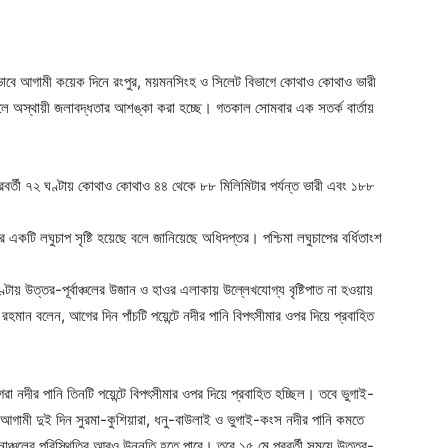
্রভাবে আগামী কয়েক দিনে রংপুর, ময়মনসিংহ ও সিলেট বিভাগে কোথাও কোথাও ভারী
চলে অস্থায়ী জলাবদ্ধতার আশঙ্কা করা হচ্ছে। গতকাল সোমবার এক সতর্ক বার্তায়
রবর্তী ৭২ ঘণ্টায় কোথাও কোথাও ৪৪ থেকে ৮৮ মিলিমিটার পর্যন্ত ভারী এবং ১৮৮
ে একটি লঘুচাপ সৃষ্টি হয়েছে বলে জানিয়েছে অধিদপ্তর। পশ্চিমা লঘুচাপের বর্ধিতাংশ
ঘণ্টায় উত্তর-পূর্বাঞ্চলের উজান ও হাওর এলাকায় উল্লেখযোগ্য বৃষ্টিপাত না হওয়ায়
জুর রহমান বলেন, আগের দিন পাঁচটি পয়েন্টে নদীর পানি বিপৎসীমার ওপর দিয়ে প্রবাহিত
রা নদীর পানি তিনটি পয়েন্টে বিপৎসীমার ওপর দিয়ে প্রবাহিত হচ্ছিল। তবে ভুগাই-
ছে, আগামী দুই দিন সুরমা-কুশিয়ারা, ধনু-বাউলাই ও ভুগাই-কংস নদীর পানি কমতে
্নাঞ্চলের পরিস্থিতির আরও উন্নতি হতে পারে। তবে ১৫ মে পরবর্তী সময়ে উত্তর-