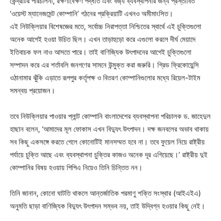
কেন্দ্রটির পরিচালনা, রক্ষণাবেক্ষণ পদ্ধতি এবং বর্জ্য ব্যবস্থাপনার জন্য প্রস্তাবিত
‘ওয়েস্ট ম্যানেজমেন্ট কোম্পানি’ গঠনের প্রক্রিয়াটি এখনও অমীমাংসিত।
এই নিউক্লিয়ার বিশেষজ্ঞের মতে, সর্বোচ্চ নিরাপত্তা নিশ্চিতের স্বার্থে এই চুক্তিগুলো
অনেক আগেই হওয়া উচিত ছিল। এখন তাড়াহুড়ো করে এগুলো করলে দীর্ঘ মেয়াদে
ইতিবাচক ফল নাও আসতে পারে। তাই বাণিজ্যিক উৎপাদনের আগেই চুক্তিগুলো
সম্পাদন করে এর শর্তাবলি জনগণের সামনে উন্মুক্ত করা জরুরি। গ্রিড ফ্রিকোয়েন্সি
ওঠানামার ঝুঁকি এড়াতে রূপপুর কর্তৃপক্ষ ও বিতরণ কোম্পানিগুলোর মধ্যে রিয়েল-টাইম
সমন্বয় প্রয়োজন।
তবে নিউক্লিয়ার পাওয়ার প্লান্ট কোম্পানি বাংলাদেশের ব্যবস্থাপনা পরিচালক ড. জাহেদুল
হাছান বলেন, ‘আমাদের মূল ফোকাস এখন বিদ্যুৎ উৎপাদন। দক্ষ জনবলের অভাব থাকায়
সব কিছু একসঙ্গে করতে গেলে কোনোটিই মানসম্মত হবে না। তবে ফুয়েল নিয়ে রাষ্ট্রীয়
পর্যায়ে চুক্তি আছে এবং ব্যবস্থাপনা চুক্তির কাজও অনেক দূর এগিয়েছে।’ রাষ্ট্রীয় দুই
কোম্পানির বিষয় হওয়ায় পিপিএ নিয়েও তিনি চিন্তিত নন।
তিনি জানান, কোনো ঘাটতি থাকলে আন্তর্জাতিক পরমাণু শক্তি সংস্থার (আইএইএ)
অনুমতি ছাড়া বাণিজ্যিক বিদ্যুৎ উৎপাদন সম্ভব নয়, তাই উদ্বিগ্ন হওয়ার কিছু নেই।