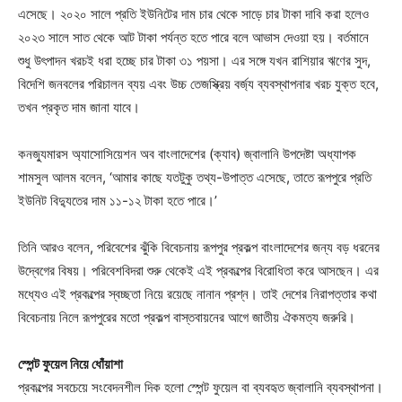
এসেছে। ২০২০ সালে প্রতি ইউনিটের দাম চার থেকে সাড়ে চার টাকা দাবি করা হলেও
২০২৩ সালে সাত থেকে আট টাকা পর্যন্ত হতে পারে বলে আভাস দেওয়া হয়। বর্তমানে
শুধু উৎপাদন খরচই ধরা হচ্ছে চার টাকা ৩১ পয়সা। এর সঙ্গে যখন রাশিয়ার ঋণের সুদ,
বিদেশি জনবলের পরিচালন ব্যয় এবং উচ্চ তেজস্ক্রিয় বর্জ্য ব্যবস্থাপনার খরচ যুক্ত হবে,
তখন প্রকৃত দাম জানা যাবে।
কনজ্যুমারস অ্যাসোসিয়েশন অব বাংলাদেশের (ক্যাব) জ্বালানি উপদেষ্টা অধ্যাপক
শামসুল আলম বলেন, ‘আমার কাছে যতটুকু তথ্য-উপাত্ত এসেছে, তাতে রূপপুরে প্রতি
ইউনিট বিদ্যুতের দাম ১১-১২ টাকা হতে পারে।’
তিনি আরও বলেন, পরিবেশের ঝুঁকি বিবেচনায় রূপপুর প্রকল্প বাংলাদেশের জন্য বড় ধরনের
উদ্বেগের বিষয়। পরিবেশবিদরা শুরু থেকেই এই প্রকল্পের বিরোধিতা করে আসছেন। এর
মধ্যেও এই প্রকল্পের স্বচ্ছতা নিয়ে রয়েছে নানান প্রশ্ন। তাই দেশের নিরাপত্তার কথা
বিবেচনায় নিলে রূপপুরের মতো প্রকল্প বাস্তবায়নের আগে জাতীয় ঐকমত্য জরুরি।
স্পেন্ট ফুয়েল নিয়ে ধোঁয়াশা
প্রকল্পের সবচেয়ে সংবেদনশীল দিক হলো স্পেন্ট ফুয়েল বা ব্যবহৃত জ্বালানি ব্যবস্থাপনা।