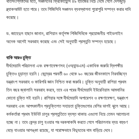
খাতসংশ্লিষ্টদের মতে, সঞ্চালনের ফ্রিকোয়েন্সি ৪৯ হার্টজের নিচে নেমে গেলে দেশজুড়ে
ব্ল্যাকআউট হতে পারে। তবে পিজিসিবি সঞ্চালন ব্যবস্থাপনা পুরোপুরি সম্পন্ন করার দাবি
করেছে।
ড. জাহেদুল হাছান জানান, রাশিয়ান কর্তৃপক্ষ পিজিসিবিকে প্রয়োজনীয় গাইডলাইন
অনেক আগেই সরবরাহ করেছে এবং সেই অনুযায়ী প্রস্তুতি সম্পন্ন হয়েছে।
বাকি আরও চুক্তি
দীর্ঘমেয়াদি পরিচালনা এবং রক্ষণাবেক্ষণসহ (ওঅ্যান্ডএম) একাধিক জরুরি দ্বিপক্ষীয়
চুক্তিও চূড়ান্ত হয়নি। কেন্দ্রের পরবর্তী ৬০ থেকে ৯০ বছরের জীবনকালে নিরবচ্ছিন্ন
যন্ত্রাংশ সরবরাহ ও কারিগরি জ্ঞান নিশ্চিত করা জরুরি। চুক্তি অনুযায়ী রাশিয়া প্রথম
তিন বছর জ্বালানি সরবরাহ করবে, তবে এর পরের দীর্ঘমেয়াদি ইউরেনিয়াম আমদানির
কোনো চুক্তি সই হয়নি। রাশিয়ার সঙ্গে দীর্ঘমেয়াদি অপারেশন ও রক্ষণাবেক্ষণ, যন্ত্রাংশ
সরবরাহ এবং আপৎকালীন প্রযুক্তিগত সহায়তা চুক্তিগুলোর বেশির ভাগই ঝুলে আছে।
কর্মকর্তারা প্রথম ইউনিট চালুর প্রস্তুতিতে ব্যস্ত থাকায় এগুলো নিয়ে তেমন আলোচনা
হচ্ছে না। তবে কেন্দ্র চালু হওয়ার পর দরকষাকষি করতে গেলে পরিচালনার ব্যয় বহুগুণ
বেড়ে যাওয়ার আশঙ্কা রয়েছে, যা পরোক্ষভাবে বিদ্যুতের দাম বাড়িয়ে দেবে।