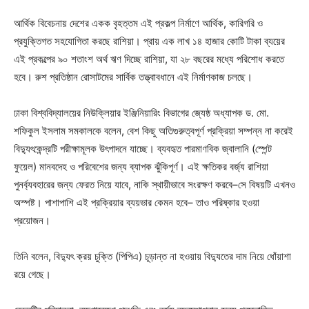
আর্থিক বিবেচনায় দেশের একক বৃহত্তম এই প্রকল্প নির্মাণে আর্থিক, কারিগরি ও
প্রযুক্তিগত সহযোগিতা করছে রাশিয়া। প্রায় এক লাখ ১৪ হাজার কোটি টাকা ব্যয়ের
এই প্রকল্পের ৯০ শতাংশ অর্থ ঋণ দিচ্ছে রাশিয়া, যা ২৮ বছরের মধ্যে পরিশোধ করতে
হবে। রুশ প্রতিষ্ঠান রোসাটমের সার্বিক তত্ত্বাবধানে এই নির্মাণকাজ চলছে।
ঢাকা বিশ্ববিদ্যালয়ের নিউক্লিয়ার ইঞ্জিনিয়ারিং বিভাগের জ্যেষ্ঠ অধ্যাপক ড. মো.
শফিকুল ইসলাম সমকালকে বলেন, বেশ কিছু অতিগুরুত্বপূর্ণ প্রক্রিয়া সম্পন্ন না করেই
বিদ্যুৎকেন্দ্রটি পরীক্ষামূলক উৎপাদনে যাচ্ছে। ব্যবহৃত পারমাণবিক জ্বালানি (স্পেন্ট
ফুয়েল) মানবদেহ ও পরিবেশের জন্য ব্যাপক ঝুঁকিপূর্ণ। এই ক্ষতিকর বর্জ্য রাশিয়া
পুনর্ব্যবহারের জন্য ফেরত নিয়ে যাবে, নাকি স্থায়ীভাবে সংরক্ষণ করবে–সে বিষয়টি এখনও
অস্পষ্ট। পাশাপাশি এই প্রক্রিয়ার ব্যয়ভার কেমন হবে– তাও পরিষ্কার হওয়া
প্রয়োজন।
তিনি বলেন, বিদ্যুৎ ক্রয় চুক্তি (পিপিএ) চূড়ান্ত না হওয়ায় বিদ্যুতের দাম নিয়ে ধোঁয়াশা
রয়ে গেছে।