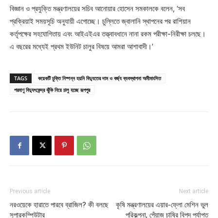
বিজ্ঞান ও প্রযুক্তি মন্ত্রণালয়ের সচিব আনোয়ার হোসেন সমকালকে বলেন, ‘সব
প্রক্রিয়াই সময়সূচি অনুযায়ী এগোচ্ছে। চুল্লিতে জ্বালানি স্থাপনের পর রাশিয়ান
কর্তৃপক্ষের সহযোগিতায় এবং আইএইএর তত্ত্বাবধানে নানা রকম পরীক্ষা-নিরীক্ষা চলছে।
এ বছরের মধ্যেই প্রথম ইউনিট চালুর বিষয়ে আমরা আশাবাদী।’
TAGS
কয়েকটি চুক্তি নিষ্পন্ন হয়নি বিদ্যুতের দাম ও বর্জ্য ব্যবস্থাপনা অমীমাংসিত
পরমাণু বিদ্যুৎকেন্দ্র ঝুঁকি নিয়ে চালু হচ্ছে রূপপুর
Previous article
Next article
নরওয়েকে হারাতে পারবে ব্রাজিল? কী বলছে
কৃষি মন্ত্রণালয়ের এয়ার-ফ্লো মেশিন ভুল
সুপারকম্পিউটার
পরিকল্পনা, পেঁয়াজ চাষির বিপদ পর্যাপ্ত