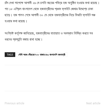
চাঁদ দেখা সাপেক্ষে আগামী ২৬ মে চলতি বছরের পবিত্র হজ অনুষ্ঠিত হওয়ার কথা রয়েছে।
গত ১৮ এপ্রিল বাংলাদেশ থেকে হজযাত্রীদের প্রথম ফ্লাইট জেদ্দার উদ্দেশ্যে ঢাকা
ছাড়ে। হজ পালন শেষে আগামী ৩০ মে থেকে হজযাত্রীদের নিয়ে ফিরতি ফ্লাইট শুরু
হওয়ার কথা রয়েছে।
সংশ্লিষ্ট কর্তৃপক্ষ জানিয়েছে, হজযাত্রীদের যাতায়াত ও অবস্থান নির্বিঘ্ন করতে সব
ধরনের প্রস্তুতি বজায় রাখা হচ্ছে।
TAGS
সৌদি আরব পৌঁছেছেন ৫০ হাজার ৪৯২ বাংলাদেশি হজযাত্রী
Previous article
Next article