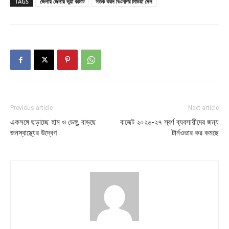
TAGS
জেলায় জেলায় ভুয়া কমিটি
সতর্ক করল বিএনপির মিডিয়া সেল
Previous article
Next article
একসঙ্গে ছড়াচ্ছে হাম ও ডেঙ্গু, বাড়ছে
বাজেট ২০২৬-২৭ স্বর্ণ ব্যবসায়ীদের জন্য
জনস্বাস্থ্যের উদ্বেগ
টার্নওভার কর কমছে