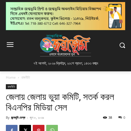
৭ই আগস্ট, ২০২৬ খ্রিস্টাব্দ
,
২৩শে শ্রাবণ, ১৪৩৩ বঙ্গাব্দ
Home
রাজনীতি
রাজনীতি
জেলায় জেলায় ভুয়া কমিটি, সতর্ক করল
বিএনপির মিডিয়া সেল
By
জন্মভূমি ডেস্ক
-
জুন ৮, ২০২৬
38
0