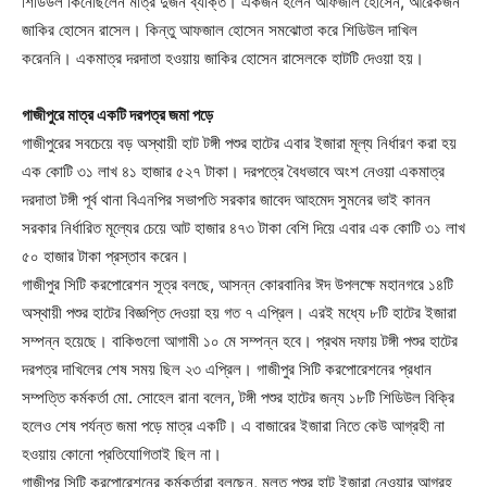
শিডিউল কিনেছিলেন মাত্র দুজন ব্যক্তি। একজন হলেন আফজাল হোসেন, আরেকজন
জাকির হোসেন রাসেল। কিন্তু আফজাল হোসেন সমঝোতা করে শিডিউল দাখিল
করেননি। একমাত্র দরদাতা হওয়ায় জাকির হোসেন রাসেলকে হাটটি দেওয়া হয়।
গাজীপুরে মাত্র একটি দরপত্র জমা পড়ে
গাজীপুরের সবচেয়ে বড় অস্থায়ী হাট টঙ্গী পশুর হাটের এবার ইজারা মূল্য নির্ধারণ করা হয়
এক কোটি ৩১ লাখ ৪১ হাজার ৫২৭ টাকা। দরপত্রে বৈধভাবে অংশ নেওয়া একমাত্র
দরদাতা টঙ্গী পূর্ব থানা বিএনপির সভাপতি সরকার জাবেদ আহমেদ সুমনের ভাই কানন
সরকার নির্ধারিত মূল্যের চেয়ে আট হাজার ৪৭৩ টাকা বেশি দিয়ে এবার এক কোটি ৩১ লাখ
৫০ হাজার টাকা প্রস্তাব করেন।
গাজীপুর সিটি করপোরেশন সূত্র বলছে, আসন্ন কোরবানির ঈদ উপলক্ষে মহানগরে ১৪টি
অস্থায়ী পশুর হাটের বিজ্ঞপ্তি দেওয়া হয় গত ৭ এপ্রিল। এরই মধ্যে ৮টি হাটের ইজারা
সম্পন্ন হয়েছে। বাকিগুলো আগামী ১০ মে সম্পন্ন হবে। প্রথম দফায় টঙ্গী পশুর হাটের
দরপত্র দাখিলের শেষ সময় ছিল ২৩ এপ্রিল। গাজীপুর সিটি করপোরেশনের প্রধান
সম্পত্তি কর্মকর্তা মো. সোহেল রানা বলেন, টঙ্গী পশুর হাটের জন্য ১৮টি শিডিউল বিক্রি
হলেও শেষ পর্যন্ত জমা পড়ে মাত্র একটি। এ বাজারের ইজারা নিতে কেউ আগ্রহী না
হওয়ায় কোনো প্রতিযোগিতাই ছিল না।
গাজীপুর সিটি করপোরেশনের কর্মকর্তারা বলছেন, মূলত পশুর হাট ইজারা নেওয়ার আগ্রহ