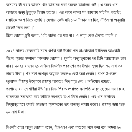
আমাদের কী করার আছে? খাস আদায়ের মতো জনবল আমাদের নেই। এ জন্য খাস
আদায়ের জন্য উন্মুক্ত নিলাম হয়েছে। এর আগে আমরা সব জায়গায় মাইকিং করেছি;
সবাইকে অংশ নিতে বলেছি। সেখানে কেউ যদি ১০০ টাকাও দর দিত, নীতিমালা অনুযায়ী
তাকেই দিতে হতো।’
মিল্টন হোসেন মুন্সী বলেন, ‘এই হাটের এত দাম না। এ জন্য কেউ টেন্ডারে যায়নি।’
২০২৪ সালের ফেব্রুয়ারি মাসে খর্ণিয়া হাট ইজারা পান মাগুরাঘোনা ইউনিয়ন আওয়ামী
লীগের প্রচার সম্পাদক আশরাফ হোসেন। জুলাই অভ্যুত্থানের পর তিনি আত্মগোপনে চলে
যান। ২০২৫ সালের ২১ এপ্রিল বিজ্ঞপ্তি প্রকাশের পর ইজারা মূল্য ছিল ৭৬ লাখ ৩২
হাজার টাকা। পাঁচ দফা দরপত্র আহ্বান করলেও কেউ জমা দেয়নি। তখন উপজেলা
প্রশাসন নিজস্ব উদ্যোগে রাজস্ব আদায়ের সিদ্ধান্ত নেয়। অভিযোগ রয়েছে,
প্রশাসনের নামে খর্ণিয়া ইউনিয়ন বিএনপির ভারপ্রাপ্ত সভাপতি আবুল হোসেন সরদারসহ
কয়েকজন সমঝোতা করে কাউকে দরপত্রে অংশ নিতে দেননি। পরে খাস আদায়ের
সিদ্ধান্ত হলে তারাই উপজেলা প্রশাসনের হয়ে রাজস্ব আদায় করেন। রাজস্ব জমা পড়ে
২০ লাখ টাকা।
বিএনপি নেতা আবুল হোসেন বলেন, ‘ইউএনও এবং নায়েবের সঙ্গে কথা বলে আমরা ৬০