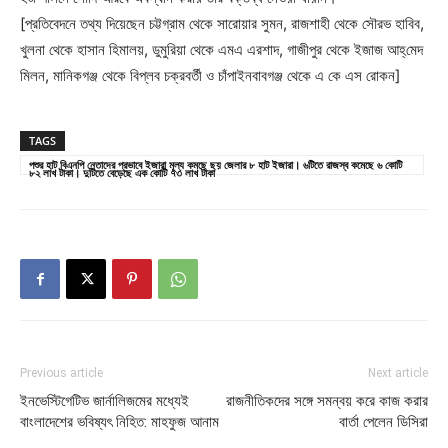
[প্রতিবেদনে তথ্য দিয়েছেন চট্টগ্রাম থেকে সারোয়ার সুমন, রাজশাহী থেকে সৌরভ হাবিব,
খুলনা থেকে হাসান হিমালয়, ডুমুরিয়া থেকে এমএ এরশাদ, গাজীপুর থেকে ইজাজ আহ্‌মেদ
মিলন, মানিকগঞ্জ থেকে বিপ্লব চক্রবর্তী ও চাঁপাইনবাবগঞ্জ থেকে এ কে এস রোকন]
TAGS
পশুর হাট বিএনপি নেতাদের প্রভাবে ইজারা মূল্য কমছে ছয় জেলার ৮ হাট ইজারা। ৬টিতে রাজস্ব কমেছে ৬ কোটি
৮২ লাখ টাকা। দুটিতে বেড়েছে এক কোটি ৭৩ লাখ টাকা
Previous article
Next article
ইনভেস্টিগেটিভ জার্নালিজমের মধ্যেই
রাজনীতিকদের সঙ্গে সমন্বয় করে কাজ করার
বাংলাদেশের ভবিষ্যৎ নিহিত: মাহফুজ আনাম
বার্তা পেলেন ডিসিরা