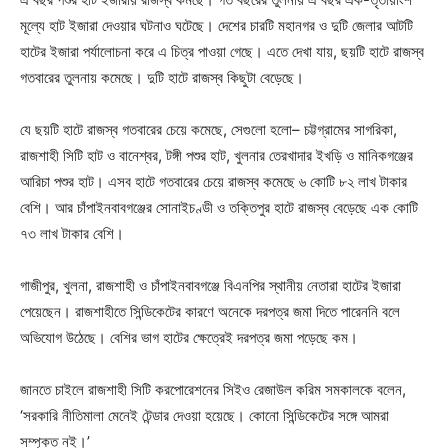
মূল্যে হাট ইজারা দেওয়ার ঘটনাও ঘটেছে। দেশের চারটি মহানগর ও দুটি জেলার আটটি
হাটের ইজারা পর্যালোচনা করে এ চিত্র পাওয়া গেছে। এতে দেখা যায়, ছয়টি হাটে রাজস্ব
গতবারের তুলনায় কমেছে। দুটি হাটে রাজস্ব কিছুটা বেড়েছে।
যে ছয়টি হাটে রাজস্ব গতবারের চেয়ে কমেছে, সেগুলো হলো– চট্টগ্রামের সাগরিকা,
রাজশাহী সিটি হাট ও বানেশ্বর, টঙ্গী পশুর হাট, খুলনার তেরখাদার ইখড়ি ও মানিকগঞ্জের
আরিচা পশুর হাট। এসব হাটে গতবারের চেয়ে রাজস্ব কমেছে ৬ কোটি ৮২ লাখ টাকার
বেশি। আর চাঁপাইনবাবগঞ্জের সোনাইচণ্ডী ও তক্তিপুর হাটে রাজস্ব বেড়েছে এক কোটি
৭৩ লাখ টাকার বেশি।
গাজীপুর, খুলনা, রাজশাহী ও চাঁপাইনবাবগঞ্জে বিএনপির স্থানীয় নেতারা হাটের ইজারা
পেয়েছেন। রাজশাহীতে সিন্ডিকেটের কারণে অনেকে দরপত্র জমা দিতে পারেননি বলে
অভিযোগ উঠেছে। বেশির ভাগ হাটের ক্ষেত্রেই দরপত্র জমা পড়েছে কম।
জানতে চাইলে রাজশাহী সিটি করপোরেশনের সিইও রেজাউল করিম সমকালকে বলেন,
‘সরকারি নীতিমালা মেনেই টেন্ডার দেওয়া হয়েছে। কোনো সিন্ডিকেটের সঙ্গে আমরা
সম্পৃক্ত নই।’