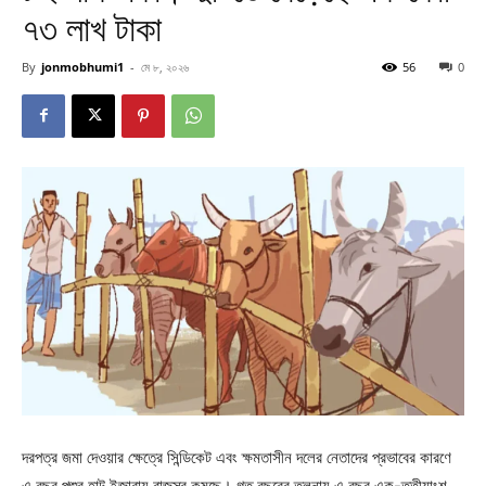
৭৩ লাখ টাকা
By
jonmobhumi1
-
মে ৮, ২০২৬
56
0
দরপত্র জমা দেওয়ার ক্ষেত্রে সিন্ডিকেট এবং ক্ষমতাসীন দলের নেতাদের প্রভাবের কারণে
এ বছর পশুর হাট ইজারায় রাজস্ব কমছে। গত বছরের তুলনায় এ বছর এক-তৃতীয়াংশ