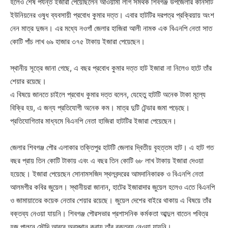
হলেও শেষ পর্যন্ত ইজারা পেয়েছিলেন আওয়ামী লীগ সমর্থক শিবগঞ্জ উপজেলার কানসাট
ইউনিয়নের ওষুধ ব্যবসায়ী প্রবোধ কুমার দত্ত। এবার হাটটির দরপত্র প্রক্রিয়ায় অংশ
নেন মাত্র দুজন। এর মধ্যে নওগাঁ জেলার হাজিরা আলী নামক এক বিএনপি নেতা সাত
কোটি পাঁচ লাখ ৬৯ হাজার ৩৭৫ টাকায় ইজারা পেয়েছেন।
স্থানীয় সূত্রে জানা গেছে, এ বছর প্রবোধ কুমার দত্ত হাট ইজারা না নিলেও হাটে তাঁর
শেয়ার রয়েছে।
এ বিষয়ে জানতে চাইলে প্রবোধ কুমার দত্ত বলেন, যেহেতু হাটটি অনেক টাকা মূল্যে
বিক্রি হয়, এ জন্য প্রতিযোগী অনেক কম। মাত্র দুটি টেন্ডার জমা পড়েছে।
প্রতিযোগিতার মাধ্যমে বিএনপি নেতা হাজিরা হাটটির ইজারা পেয়েছেন।
জেলার শিবগঞ্জ পৌর এলাকার তক্তিপুর হাটটি জেলার দ্বিতীয় বৃহত্তম হাট। এ হাট গত
বছর প্রায় তিন কোটি টাকায় এবং এ বছর তিন কোটি ৬৮ লাখ টাকায় ইজারা দেওয়া
হয়েছে। ইজারা পেয়েছেন সোনামসজিদ স্থলবন্দরের আমদানিকারক ও বিএনপি নেতা
আলমগীর কবির জুয়েল। স্থানীয়রা জানান, হাটের ইজারাদার জুয়েল হলেও এতে বিএনপি
ও জামায়াতের কয়েক নেতার শেয়ার রয়েছে। জুয়েল দেশের বাইরে থাকায় এ বিষয়ে তাঁর
বক্তব্য নেওয়া যায়নি। শিবগঞ্জ পৌরসভার প্রশাসনিক কর্মকতা আব্দুল বাতেন পবিত্র
হজ পালনে সৌদি আরবে অবস্থান করায় তাঁর বক্তব্য নেওয়া যায়নি।