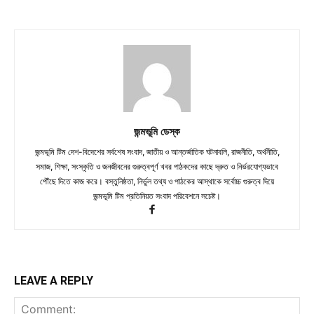
জন্মভূমি ডেস্ক
জন্মভূমি টিম দেশ-বিদেশের সর্বশেষ সংবাদ, জাতীয় ও আন্তর্জাতিক ঘটনাবলি, রাজনীতি, অর্থনীতি,
সমাজ, শিক্ষা, সংস্কৃতি ও জনজীবনের গুরুত্বপূর্ণ খবর পাঠকদের কাছে দ্রুত ও নির্ভরযোগ্যভাবে
পৌঁছে দিতে কাজ করে। বস্তুনিষ্ঠতা, নির্ভুল তথ্য ও পাঠকের আস্থাকে সর্বোচ্চ গুরুত্ব দিয়ে
জন্মভূমি টিম প্রতিনিয়ত সংবাদ পরিবেশনে সচেষ্ট।
LEAVE A REPLY