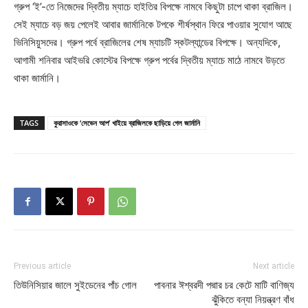
গ্রুপ ‘ই’-তে নিজেদের দ্বিতীয় ম্যাচে হাইতির বিপক্ষে নামবে কিছুটা চাপে থাকা ব্রাজিল।
সেই ম্যাচে বড় জয় পেলেই আবার জার্মানিকে টপকে শীর্ষস্থান ফিরে পাওয়ার সুযোগ আছে
ভিনিসিয়ুসদের। গ্রুপ পর্বে ব্রাজিলের শেষ ম্যাচটি স্কটল্যান্ডের বিপক্ষে। অন্যদিকে,
আগামী শনিবার আইভরি কোস্টের বিপক্ষে গ্রুপ পর্বের দ্বিতীয় ম্যাচে মাঠে নামবে উড়তে
থাকা জার্মানি।
TAGS
কুরাসাওকে ‘সেভেন আপ’ খাইয়ে ব্রাজিলকে ছাড়িয়ে গেল জার্মানি
Previous article
Next article
তিউনিসিয়ার জালে সুইডেনের পাঁচ গোল
পাবনার ঈশ্বরদী পদ্মার চর কেটে মাটি বাণিজ্য
ঝুঁকিতে বন্যা নিয়ন্ত্রণ বাঁধ