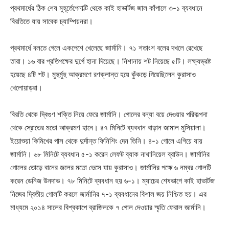
প্রথমার্ধের ঠিক শেষ মুহূর্তেপেনাল্টি থেকে কাই হাভার্টজ জাল কাঁপালে ৩-১ ব্যবধানে
বিরতিতে যায় সাবেক চ্যাম্পিয়নরা।
প্রথমার্ধে বলতে গেলে একপেশে খেলেছে জার্মানি। ৭১ শতাংশ বলের দখলে রেখেছে
তারা। ১৬ বার প্রতিপক্ষের দুর্গে হানা দিয়েছে। নিশানায় শট নিয়েছে ৫টি। লক্ষ্যভ্রষ্ট
হয়েছে ৪টি শট। মুহুর্মুহু আক্রমণে রণক্লান্ত হয়ে কুঁকড়ে গিয়েছিলেন কুরাসাও
খেলোয়াড়রা।
বিরতি থেকে দ্বিগুণ শক্তি নিয়ে ফেরে জার্মানি। গোলের বন্যা বয়ে দেওয়ার পরিকল্পনা
থেকে স্রোতের মতো আক্রমণ হানে। ৪৭ মিনিটে ব্যবধান বাড়ান জামাল মুসিয়ালা।
ইয়োশুয়া কিমিখের পাস থেকে দুর্দান্ত ফিনিশিং দেন তিনি। ৪-১ গোলে এগিয়ে যায়
জার্মানি। ৬৮ মিনিটে ব্যবধান ৫-১ করেন লেফট ব্যাক নাথানিয়েল ব্রাউন। জার্মানির
গোলের তোড়ে বানের জলের মতো ভেসে যায় কুরাসাও। জার্মানির পক্ষে ৬ নম্বর গোলটি
করেন ডেনিজ উনদাভ। ৭৮ মিনিটে ব্যবধান হয় ৬-১। ম্যাচের শেষভাগে কাই হাভার্টজ
নিজের দ্বিতীয় গোলটি করলে জার্মানির ৭-১ ব্যবধানের বিশাল জয় নিশ্চিত হয়। এর
মাধ্যমে ২০১৪ সালের বিশ্বকাপে ব্রাজিলকে ৭ গোল দেওয়ার স্মৃতি ফেরাল জার্মানি।