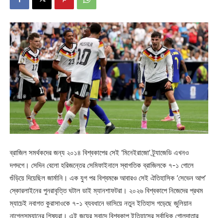
ব্রাজিল সমর্থকদের জন্য ২০১৪ বিশ্বকাপের সেই ‘মিনেইরাজো’ ট্র্যাজেডি এখনও
দগদগে। সেদিন বেলো হরিজন্তের সেমিফাইনালে স্বাগতিক ব্রাজিলকে ৭-১ গোলে
গুঁড়িয়ে দিয়েছিল জার্মানি। এক যুগ পর বিশ্বমঞ্চে আবারও সেই ঐতিহাসিক ‘সেভেন আপ’
স্কোরলাইনের পুনরাবৃত্তি ঘটাল ডাই ম্যানশাফটরা। ২০২৬ বিশ্বকাপে নিজেদের প্রথম
ম্যাচেই নবাগত কুরাসাওকে ৭-১ ব্যবধানে ভাসিয়ে নতুন ইতিহাস গড়েছে জুলিয়ান
নাগেলসম্যানের শিষ্যরা। এই জয়ের সুবাদে বিশ্বকাপ ইতিহাসের সর্বাধিক গোলদাতার