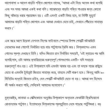
ভালোবাসা ও আবেগ বাড়তি শক্তি জোগাবে তাদের, ‘আমরা এটা নিয়ে অনেক কথা বলেছি
এবং সব সময় আমরা একই কথা বলি। মাঝেমধ্যে বাড়তি শক্তি পাওয়ার জন্য কোনো
কিছু আঁকড়ে ধরার প্রয়োজন হয়। এটি এমনই একটি বিষয় হবে, যা নির্দিষ্ট মুহূর্তে
আমাদের বাড়তি শক্তি জোগাবে এবং আমরা যেখানে যেতে চাই, সেখানে পৌঁছাতে সাহায্য
করবে।’
এক বছর আগে উয়েফা নেশনস লিগের ফাইনালে স্পেনের বিপক্ষ পেনাল্টি শুটআউটে
নেভেসের করা গোলেই নির্ধারিত হয়ে যায় পর্তুগালের ট্রফি জয়। বিশ্বকাপেও এমন
গোলের স্বপ্ন দেখছেন তিনি। যদিও জিততে চান নির্ধারিত সময়েই, ‘ওই ম্যাচের পর আমি
বলেছিলাম, ওটা আমার ক্যারিয়ারের গুরুত্বপূর্ণ গোলগুলোর একটি– যদি সবচেয়ে
গুরুত্বপূর্ণ নাও হয়। এই বিশ্বকাপে যদি এমনটা আবার হয় এবং তা দলকে পরের রাউন্ডে
যেতে বা এমনকি টুর্নামেন্ট জিততে সাহায্য করে, তাহলে সেটি দারুণ হবে। কিন্তু আমি ৯০
মিনিটের মধ্যেই জিততে চাইব, যেন পেনাল্টি শুটআউটে যেতে না হয়। আমরা দল হিসেবে
কী অর্জন করতে পারি, সেদিকেই আমাদের মনোযোগ।’
যুক্তরাষ্ট্র, কানাডা ও মেক্সিকোতে অনুষ্ঠেয় বিশ্বকাপে অন্যতম ফেভারিট ক্রিশ্চিয়ানো
রোনালদোর পর্তুগাল। ইতোমধ্যে বিশ্বকাপের প্রস্তুতিতে নেমে পড়েছে পর্তুগিজরা। বড়