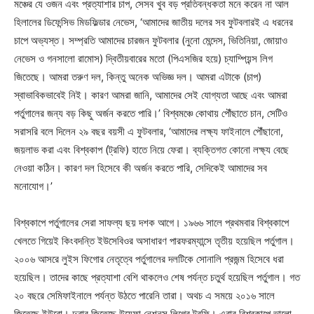
মঞ্চের যে ওজন এবং প্রত্যাশার চাপ, সেসব খুব বড় প্রতিবন্ধকতা মনে করেন না আল
হিলালের ডিফেন্সিভ মিডফিল্ডার নেভেস, ‘আমাদের জাতীয় দলের সব ফুটবলারই এ ধরনের
চাপে অভ্যস্ত। সম্প্রতি আমাদের চারজন ফুটবলার (নুনো মেন্দেস, ভিতিনিয়া, জোয়াও
নেভেস ও গনসালো রামোস) দ্বিতীয়বারের মতো (পিএসজির হয়ে) চ্যাম্পিয়ন্স লিগ
জিতেছে। আমরা তরুণ দল, কিন্তু অনেক অভিজ্ঞ দল। আমরা এটাকে (চাপ)
স্বাভাবিকভাবেই নিই। কারণ আমরা জানি, আমাদের সেই যোগ্যতা আছে এবং আমরা
পর্তুগালের জন্য বড় কিছু অর্জন করতে পারি।’ বিশ্বমঞ্চে কোথায় পৌঁছাতে চান, সেটিও
সরাসরি বলে দিলেন ২৯ বছর বয়সী এ ফুটবলার, ‘আমাদের লক্ষ্য ফাইনালে পৌঁছানো,
জয়লাভ করা এবং বিশ্বকাপ (ট্রফি) হাতে নিয়ে ফেরা। ব্যক্তিগত কোনো লক্ষ্য বেছে
নেওয়া কঠিন। কারণ দল হিসেবে কী অর্জন করতে পারি, সেদিকেই আমাদের সব
মনোযোগ।’
বিশ্বকাপে পর্তুগালের সেরা সাফল্য ছয় দশক আগে। ১৯৬৬ সালে প্রথমবার বিশ্বকাপে
খেলতে গিয়েই কিংবদন্তি ইউসেবিওর অসাধারণ পারফরম্যান্সে তৃতীয় হয়েছিল পর্তুগাল।
২০০৬ আসরে লুইস ফিগোর নেতৃত্বে পর্তুগালের দলটিকে সোনালি প্রজন্ম হিসেবে ধরা
হয়েছিল। তাদের কাছে প্রত্যাশা বেশি থাকলেও শেষ পর্যন্ত চতুর্থ হয়েছিল পর্তুগাল। গত
২০ বছরে সেমিফাইনালে পর্যন্ত উঠতে পারেনি তারা। অথচ এ সময়ে ২০১৬ সালে
জিতেছে ইউরো। দুবার জিতেছে উয়েফা নেশনস লিগের ট্রফি। এবার বিশ্বকাপে ভালো