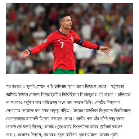
গত বছরের ৩ জুলাই স্পেনে গাড়ি দুর্ঘটনায় প্রাণ হারান দিয়োগো জোতা। পর্তুগালের
জার্সিতে উয়েফা নেশনস লিগের ট্রফিও জিতেছিলেন লিভারপুলের এই তারকা। দুনিয়াতে
না থাকলেও পর্তুগাল দলে অবিচ্ছেদ্য অংশ হয়ে আছেন তিনি। দেশটির বিশ্বকাপ
স্কোয়াডে জোতাকে বলা হচ্ছে অদৃশ্য শক্তি। উত্তর আমেরিকা বিশ্বকাপে ক্রিশ্চিয়ানো
রোনালদোদের ছায়াসঙ্গী হিসেবে থাকছেন জোতা। জাতীয় দলে তাঁর ঘনিষ্ঠ বন্ধু রুবেন
নেভেস তো বলেই দিলেন, জোতার প্রেরণাকেই বিশ্বকাপের জয়ের প্রতিজ্ঞা করছেন
তারা। নেভেসের বিশ্বাস, গত বছর সড়ক দুর্ঘটনায় প্রাণ হারানো জোতার প্রতি