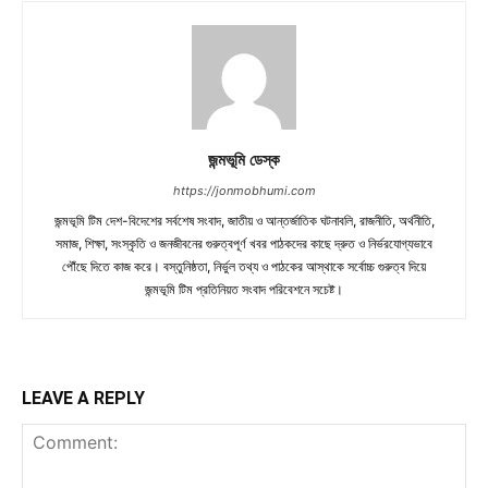
জন্মভূমি ডেস্ক
https://jonmobhumi.com
জন্মভূমি টিম দেশ-বিদেশের সর্বশেষ সংবাদ, জাতীয় ও আন্তর্জাতিক ঘটনাবলি, রাজনীতি, অর্থনীতি,
সমাজ, শিক্ষা, সংস্কৃতি ও জনজীবনের গুরুত্বপূর্ণ খবর পাঠকদের কাছে দ্রুত ও নির্ভরযোগ্যভাবে
পৌঁছে দিতে কাজ করে। বস্তুনিষ্ঠতা, নির্ভুল তথ্য ও পাঠকের আস্থাকে সর্বোচ্চ গুরুত্ব দিয়ে
জন্মভূমি টিম প্রতিনিয়ত সংবাদ পরিবেশনে সচেষ্ট।
LEAVE A REPLY