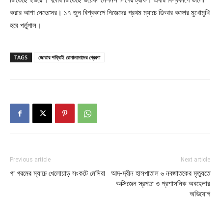
করার আশা নেভেসের। ১৭ জুন বিশ্বকাপে নিজেদের প্রথম ম্যাচে ডিআর কঙ্গোর মুখোমুখি
হবে পর্তুগাল।
TAGS
জোতার শক্তিই রোনালদোদের প্রেরণা
Previous article
Next article
গা গরমের ম্যাচে খেলোয়াড় সংকটে মেসিরা
আদ-দ্বীন হাসপাতাল ৬ নবজাতকের মৃত্যুতে
অক্সিজেন স্বল্পতা ও প্রশাসনিক অবহেলার
অভিযোগ