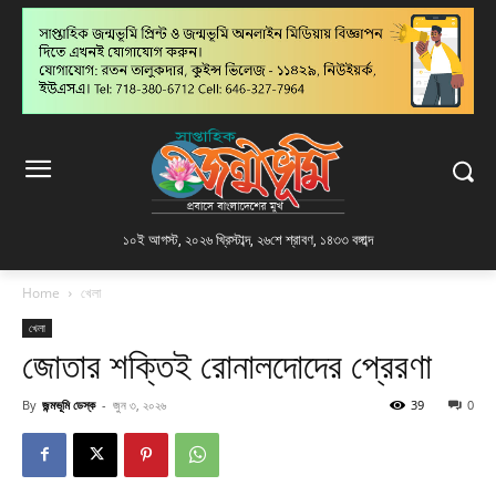
১০ই আগস্ট, ২০২৬ খ্রিস্টাব্দ
,
২৬শে শ্রাবণ, ১৪৩৩ বঙ্গাব্দ
Home
খেলা
খেলা
জোতার শক্তিই রোনালদোদের প্রেরণা
By
জন্মভূমি ডেস্ক
-
জুন ৩, ২০২৬
39
0