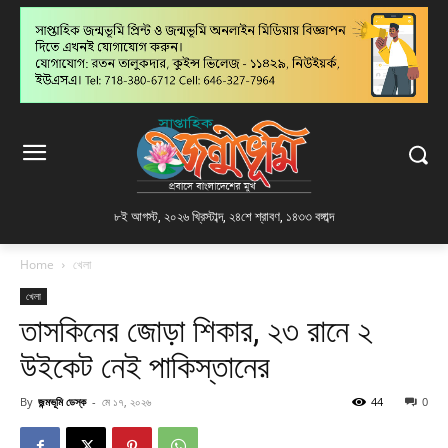
৮ই আগস্ট, ২০২৬ খ্রিস্টাব্দ
,
২৪শে শ্রাবণ, ১৪৩৩ বঙ্গাব্দ
Home
খেলা
খেলা
তাসকিনের জোড়া শিকার, ২৩ রানে ২
উইকেট নেই পাকিস্তানের
By
জন্মভূমি ডেস্ক
-
মে ১৭, ২০২৬
44
0