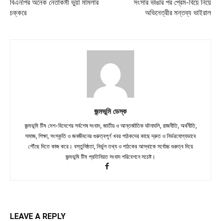
বিএনপির অনেক নেতাকর্মী ভুয়া মামলার
সংসার ভাঙার পর প্রেম-বিয়ে নিয়ে
চক্করে
অভিনেত্রীর মন্তব্য ভাইরাল
জন্মভূমি ডেস্ক
জন্মভূমি টিম দেশ-বিদেশের সর্বশেষ সংবাদ, জাতীয় ও আন্তর্জাতিক ঘটনাবলি, রাজনীতি, অর্থনীতি,
সমাজ, শিক্ষা, সংস্কৃতি ও জনজীবনের গুরুত্বপূর্ণ খবর পাঠকদের কাছে দ্রুত ও নির্ভরযোগ্যভাবে
পৌঁছে দিতে কাজ করে। বস্তুনিষ্ঠতা, নির্ভুল তথ্য ও পাঠকের আস্থাকে সর্বোচ্চ গুরুত্ব দিয়ে
জন্মভূমি টিম প্রতিনিয়ত সংবাদ পরিবেশনে সচেষ্ট।
LEAVE A REPLY