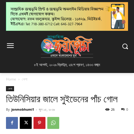
৮ই আগস্ট, ২০২৬ খ্রিস্টাব্দ
,
২৪শে শ্রাবণ, ১৪৩৩ বঙ্গাব্দ
Home
খেলা
খেলা
তিউনিসিয়ার জালে সুইডেনের পাঁচ গোল
By
jonmobhumi1
-
জুন ১৫, ২০২৬
26
0