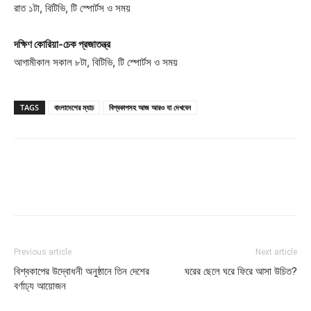
রাত ১টা, বিটিভি, টি স্পোর্টস ও সময়
দক্ষিণ কোরিয়া-চেক প্রজাতন্ত্র
আগামীকাল সকাল ৮টা, বিটিভি, টি স্পোর্টস ও সময়
TAGS
বাংলাদেশের ম্যাচ
বিশ্বকাপসহ আজ আরও যা দেখবেন
Previous article
Next article
বিশ্বকাপের উদ্বোধনী অনুষ্ঠানে তিন দেশের
ঘরের ছেলে ঘরে ফিরে আসা উচিত?
বর্ণাঢ্য আয়োজন