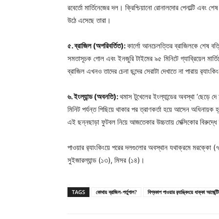
রবের্তো মার্তিনেজের দল। ক্রিশ্চিয়ানো রোনালদোর পেনাল্টি এবং শেষ
উঠে এসেছে তারা।
৫. ব্রাজিল (অপরিবর্তিত):
কার্লো আনচেলত্তির ব্রাজিলকে শেষ বত্র
সমতাসূচক গোল এবং ইনজুরি টাইমের ৯৫ মিনিটে গ্যাব্রিয়েল মার
ব্রাজিল এখনও তাদের চেনা ছন্দের সেরাটা দেখাতে না পারায় র‍্যাংকি
৬. ইংল্যান্ড (অবনতি):
থমাস টুখেলের ইংল্যান্ডের অবস্থা ‘ছেড়ে দে মা 
মিনিট পর্যন্ত পিছিয়ে থাকার পর ত্রাণকর্তা হয়ে আসেন অধিনায়ক
এই ছন্নছাড়া ফুটবল নিয়ে আজতেকার উচ্চতায় মেক্সিকোর বিরুদ্ধে
পাওয়ার র‍্যাংকিংয়ে পরের দলগুলোর অবস্থান যথাক্রমে মরক্কো (৭),
সুইজারল্যান্ড (১৩), মিসর (১৪)।
TAGS
কোথায় ব্রাজিল-পর্তুগাল?
বিশ্বকাপ পাওয়ার র‍্যাঙ্কিংয়ে ধাক্কা আর্জেন্ট