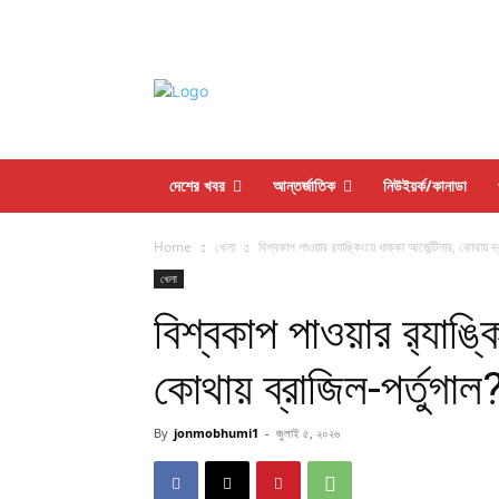
দেশের খবর
আন্তর্জাতিক
নিউইয়র্ক/কানাডা
Home
খেলা
বিশ্বকাপ পাওয়ার র‍্যাঙ্কিংয়ে ধাক্কা আর্জেন্টিনার, কোথায় ব
খেলা
বিশ্বকাপ পাওয়ার র‍্যাঙ্কি
কোথায় ব্রাজিল-পর্তুগাল
By
jonmobhumi1
-
জুলাই ৫, ২০২৬