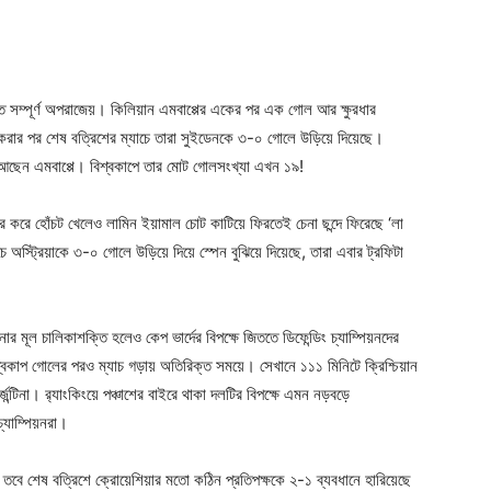
ন্ত সম্পূর্ণ অপরাজেয়। কিলিয়ান এমবাপ্পের একের পর এক গোল আর ক্ষুরধার
গোল করার পর শেষ বত্রিশের ম্যাচে তারা সুইডেনকে ৩-০ গোলে উড়িয়ে দিয়েছে।
ে আছেন এমবাপ্পে। বিশ্বকাপে তার মোট গোলসংখ্যা এখন ১৯!
্য ড্র করে হোঁচট খেলেও লামিন ইয়ামাল চোট কাটিয়ে ফিরতেই চেনা ছন্দে ফিরেছে ‘লা
 অস্ট্রিয়াকে ৩-০ গোলে উড়িয়ে দিয়ে স্পেন বুঝিয়ে দিয়েছে, তারা এবার ট্রফিটা
র মূল চালিকাশক্তি হলেও কেপ ভার্দের বিপক্ষে জিততে ডিফেন্ডিং চ্যাম্পিয়নদের
িশ্বকাপ গোলের পরও ম্যাচ গড়ায় অতিরিক্ত সময়ে। সেখানে ১১১ মিনিটে ক্রিশ্চিয়ান
টিনা। র‍্যাংকিংয়ে পঞ্চাশের বাইরে থাকা দলটির বিপক্ষে এমন নড়বড়ে
চ্যাম্পিয়নরা।
। তবে শেষ বত্রিশে ক্রোয়েশিয়ার মতো কঠিন প্রতিপক্ষকে ২-১ ব্যবধানে হারিয়েছে