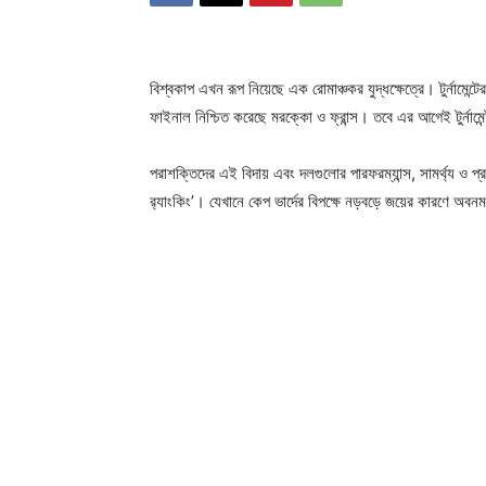
বিশ্বকাপ এখন রূপ নিয়েছে এক রোমাঞ্চকর যুদ্ধক্ষেত্রে। টুর্নাম
ফাইনাল নিশ্চিত করেছে মরক্কো ও ফ্রান্স। তবে এর আগেই টুর্নামেন
পরাশক্তিদের এই বিদায় এবং দলগুলোর পারফরম্যান্স, সামর্থ্য ও প
র‍্যাংকিং’। যেখানে কেপ ভার্দের বিপক্ষে নড়বড়ে জয়ের কারণে অবনমন 