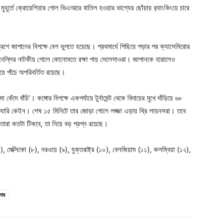
 মুহূর্তে ক্রোয়েশিয়ার গোল ভিএআরে বাতিল হওয়ার ভাগ্যের ছোঁয়ায় র‍্যাংকিংয়ে চারে
িশে জাপানের বিপক্ষে বেশ ভুগতে হয়েছে। প্রথমার্ধে পিছিয়ে পড়ার পর ক্যাসেমিরোর
্তিনেল্লির নাটকীয় গোলে কোনোমতে রক্ষা পায় সেলেসাওরা। জাপানকে হারালেও
ংয়ে পাঁচে অপরিবর্তিত রয়েছে।
কেঁদে বাঁচি’। কঙ্গোর বিপক্ষে একপর্যায়ে টুর্নামেন্ট থেকে বিদায়ের মুখে দাঁড়িয়ে ৬৮
 হ্যারি কেইন। শেষ ১৫ মিনিটে তার জোড়া গোলে লজ্জা এড়ায় থ্রি লায়নসরা। তবে
 তারা কতটা টিকবে, তা নিয়ে বড় প্রশ্ন রয়েছে।
 মেক্সিকো (৮), নরওয়ে (৯), যুক্তরাষ্ট্র (১০), বেলজিয়াম (১১), কলম্বিয়া (১২),
িনার