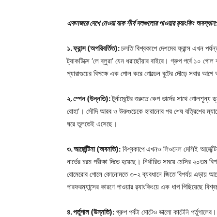
একনজরে দেখে নেওয়া যাক শীর্ষ দলগুলোর পাওয়ার র‍্যাংকিং অবস্থান:
১. ফ্রান্স (অপরিবর্তিত):
চলতি বিশ্বকাপে দেশমের ফ্রান্স এখন পর্য
ট্যাকটিক্সে ‘লে ব্লুরা’ যেন ধরাছোঁয়ার বাইরে। গ্রুপ পর্বে ১০ 
প্যারাগুয়ের বিপক্ষে এক গোল করে গোল্ডেন বুটের দৌড়ে সবার আগ
২. স্পেন (উন্নতি):
টুর্নামেন্টের শুরুতে কেপ ভার্দের সাথে গোলশূন
রোহা’। সৌদি আরব ও উরুগুয়েকে হারানোর পর শেষ বত্রিশের ম্যাচে
ঘরে তুলতেই এসেছে।
৩. আর্জেন্টিনা (অবনতি):
বিশ্বকাপে এখনও লিওনেল মেসিই আর্জেন্টিনা
নার্ভের চরম পরীক্ষা দিতে হয়েছে। নির্ধারিত সময়ে মেসির ২০তম ব
রোমেরোর গোলে কোনোমতে ৩-২ ব্যবধানে জিতে বিপর্যয় এড়ায় আর্জেন্
পারফরম্যান্সের কারণে পাওয়ার র‍্যাংকিংয়ে এক ধাপ পিছিয়েছে বিশ্ব
৪. পর্তুগাল (উন্নতি):
গ্রুপ পর্বটা মোটেও ভালো কাটেনি পর্তুগালের