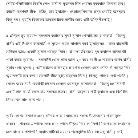
মেট্রোপলিটানোতে ফিরতি লেগে বার্সাকে ন্যূনতম তিন গোলের ব্যবধানে জিততে হবে।
কাজটা অবশ্যই ভীষণ কঠিন, তবে ইয়ামাল- লেভানডস্কিদের জন্য মোটেই অসম্ভব
কিছু নয়। হ্যান্সি ফ্লিকের আক্রমণাত্মক দলটির জন্য এটি অগ্নিপীরক্ষাই।
৯ এপ্রিল ন্যু ক্যাম্পে ব্যবধান কমানোর সুবর্ণ সুযোগ পেয়েছিলেন রাশফোর্ড। কিন্তু
বার্সার এই ইংলিশ ফরোয়ার্ড সে সুযোগ কাজে লাগাতে ব্যর্থ হয়েছিলেন। আজ রাজধানী
মাদ্রিদে আরও একটি সুযোগ পাচ্ছেন তিনি। রাশফোর্ডের জন্য ন্যু ক্যাম্পে ভবিষ্যৎটা
পাকা করার সুযোগও। ম্যানইউ থেকে ধারে আসা ২৮ বছর বয়সী এ তারকার ভাগ্য বার্সায়
সুতার ওপর ঝুলছে। চোটাক্রান্ত রাফিনহার জায়গায় খেলতে নেমে সেদিন বাঁ প্রান্ত দিয়ে
অ্যাতলেটিকোর রক্ষণে ভালোই ভীতি ছড়িয়েছিলেন তিনি। কিন্তু গোলের দেখা পাননি।
সেদিন ঘরের মাঠে ফেভারিট হিসেবে খেলতে নেমেছিল কাতালানরা। কিন্তু ৪৪ মিনিটে
একটি লাল কার্ডে বদলে যায় ম্যাচের চিত্র। বার্সা ডিফেন্ডার পাউ কুবারসি এক বিতর্কিত
সিদ্ধান্তে লাল কার্ড পান।
পূর্বের লেগের বিতর্কিত এসব ঘটনার কারণে আজকের ম্যাচে উত্তেজনার পারদ তুঙ্গে
থাকবে। শনিবার এস্পানিওলকে ৪-১ গোলে উড়িয়ে দিয়ে লা লিগা শিরোপার দ্বারপ্রান্তে
চলে যাওয়ার পাশাপাশি অ্যাতলেটিকো ম্যাচের প্রস্তুতিও নিয়ে নিয়েছে বার্সা। সেই