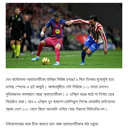
যেন বার্সেলোনা-অ্যাতলেটিকো মাদ্রিদ সিরিজ চলছে! ৯ দিনে তিনবার মুখোমুখি হতে
চলেছে স্পেনের এ দুই জায়ান্ট। আপাতদৃষ্টিতে সেই সিরিজে ১-১ সমতা চললেও
সুবিধাজনক অবস্থানে আছে অ্যাতলেটিকো। ৫ এপ্রিল ঘরের মাঠে লা লিগায় হেরে
গিয়েছিল তারা। তবে ৯ এপ্রিল ন্যু ক্যাম্পে চ্যাম্পিয়ন্স লিগের কোয়ার্টার ফাইনালের
প্রথম লেগে ২-০ গোলে জিতে অনেকটা এগিয়ে গেছে দিয়াগো সিমিওনির দল।
ইউরোপসেরার মঞ্চে টিকে থাকতে হলে আজ অ্যাতলেটিকোর মাঠ ওয়ান্ডা