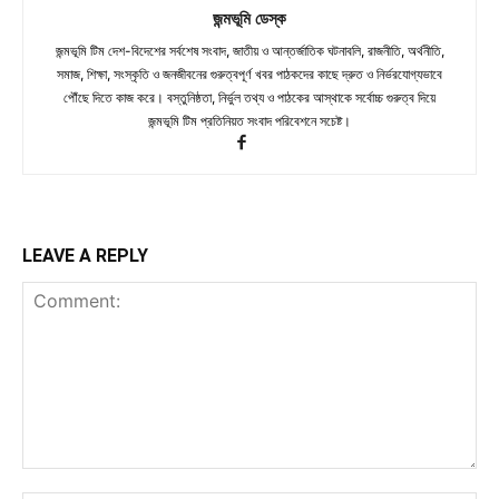
জন্মভূমি ডেস্ক
জন্মভূমি টিম দেশ-বিদেশের সর্বশেষ সংবাদ, জাতীয় ও আন্তর্জাতিক ঘটনাবলি, রাজনীতি, অর্থনীতি,
সমাজ, শিক্ষা, সংস্কৃতি ও জনজীবনের গুরুত্বপূর্ণ খবর পাঠকদের কাছে দ্রুত ও নির্ভরযোগ্যভাবে
পৌঁছে দিতে কাজ করে। বস্তুনিষ্ঠতা, নির্ভুল তথ্য ও পাঠকের আস্থাকে সর্বোচ্চ গুরুত্ব দিয়ে
জন্মভূমি টিম প্রতিনিয়ত সংবাদ পরিবেশনে সচেষ্ট।
LEAVE A REPLY