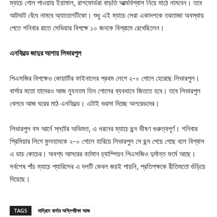
ম্যাচে গোল পাওয়ায় ইয়ামাল, রাশফোর্ডরা বাড়তি আত্মবিশ্বাস নিয়ে মাঠে নামবেন। তবে
আটঘাট বেঁধে নামবে অ্যাতলেটিকো। শুধু এই ম্যাচে সেরা একাদশকে তরতাজা অবস্থায়
পেতে শনিবার রাতে সেভিয়ার বিপক্ষে ১০ জনকে বিশ্রামে রেখেছিলেন।
এনফিল্ডে জাদুর আশায় লিভারপুল
পিএসজির বিপক্ষেও কোয়ার্টার ফাইনালের প্রথম লেগে ২-০ গোলে হেরেছে লিভারপুল।
বার্সার মতো তাদেরও আজ ন্যূনতম তিন গোলের ব্যবধানে জিততে হবে। তবে লিভারপুল
খেলবে আজ ঘরের মাঠ এনফিল্ডে। এটাই ভরসা দিচ্ছে অলরেডদের।
লিভারপুল বস আর্নে স্লটের অভিমত, এ ধরনের ম্যাচে ছন্দ ভীষণ গুরুত্বপূর্ণ। শনিবার
প্রিমিয়ার লিগে ফুলহামকে ২-০ গোলে হারিয়ে লিভারপুল সে ছন্দ পেয়ে গেছে বলে বিশ্বাস
এ ডাচ কোচের। অবশ্য আসরের বর্তমান চ্যাম্পিয়ন পিএসজিও দুর্দান্ত ফর্মে আছে।
সর্বশেষ পাঁচ ম্যাচে প্যারিসের এ দলটি কেবল জয়ই পায়নি, প্রতিপক্ষকে রীতিমতো গুঁড়িয়ে
দিয়েছে।
TAGS
মাদ্রিদে বার্সার অগ্নিপরীক্ষা আজ