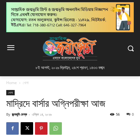
৮ই আগস্ট, ২০২৬ খ্রিস্টাব্দ
,
২৪শে শ্রাবণ, ১৪৩৩ বঙ্গাব্দ
Home
খেলা
খেলা
মাদ্রিদে বার্সার অগ্নিপরীক্ষা আজ
By
জন্মভূমি ডেস্ক
-
এপ্রিল ১৪, ২০২৬
56
0