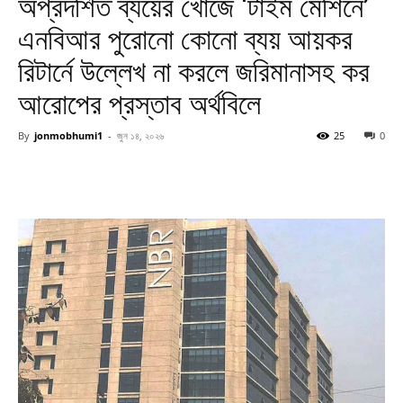
অপ্রদর্শিত ব্যয়ের খোঁজে ‘টাইম মেশিনে’
এনবিআর পুরোনো কোনো ব্যয় আয়কর
রিটার্নে উল্লেখ না করলে জরিমানাসহ কর
আরোপের প্রস্তাব অর্থবিলে
By
jonmobhumi1
-
জুন ১৪, ২০২৬
25
0