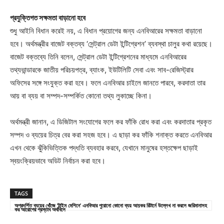
প্রযুক্তিগত সক্ষমতা বাড়ানো হবে
শুধু আইনি বিধান করেই নয়, এ বিধান প্রয়োগের জন্য এনবিআরের সক্ষমতা বাড়ানো
হবে। অর্থমন্ত্রীর বাজেট বক্তব্য ‘সেন্ট্রাল ডেটা ইন্টিগ্রেশন’ ব্যবস্থা চালুর কথা রয়েছে।
বাজেট বক্তব্যে তিনি বলেন, সেন্ট্রাল ডেটা ইন্টিগ্রেশনের মাধ্যমে এনবিআরের
তথ্যভান্ডারকে জাতীয় পরিচয়পত্র, ব্যাংক, ইউটিলিটি সেবা এবং সাব-রেজিস্ট্রার
অফিসের সঙ্গে সংযুক্ত করা হবে। ফলে এনবিআর চাইলে জানতে পারবে, করদাতা তার
আয় বা ব্যয় বা সম্পদ-সম্পর্কিত কোনো তথ্য লুকাচ্ছে কিনা।
অর্থমন্ত্রী জানান, এ ডিজিটাল সংযোগের ফলে কর ফাঁকি রোধ করা এবং করদাতার প্রকৃত
সম্পদ ও ব্যয়ের চিত্র বের করা সহজ হবে। এ ছাড়া কর ফাঁকি শনাক্ত করতে এনবিআর
এখন থেকে ঝুঁকিভিত্তিক পদ্ধতি ব্যবহার করবে, যেখানে মানুষের হস্তক্ষেপ ছাড়াই
স্বয়ংক্রিয়ভাবে অডিট নির্বাচন করা হবে।
TAGS
অপ্রদর্শিত ব্যয়ের খোঁজে ‘টাইম মেশিনে’ এনবিআর পুরোনো কোনো ব্যয় আয়কর রিটার্নে উল্লেখ না করলে জরিমানাসহ
কর আরোপের প্রস্তাব অর্থবিলে