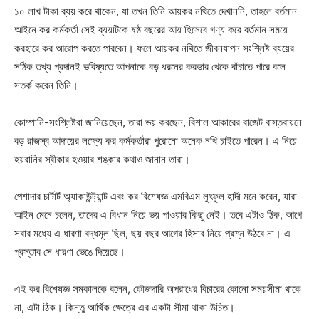
১০ লাখ টাকা ব্যয় করে থাকেন, যা তখন তিনি আয়কর নথিতে দেখাননি, তাহলে বর্তমান
আইনে কর কর্মকর্তা সেই ব্যয়টিকে ষষ্ঠ বছরের আয় হিসেবে গণ্য করে বর্তমান সময়ে
করহারে কর আরোপ করতে পারবেন। ফলে আয়কর নথিতে জীবনযাপন সংশ্লিষ্ট ব্যয়ের
সঠিক তথ্য প্রদানই ভবিষ্যতে আপনাকে বড় ধরনের করভার থেকে বাঁচাতে পারে বলে
সতর্ক করেন তিনি।
কোম্পানি-সংশ্লিষ্টরা জানিয়েছেন, তারা ভয় করছেন, বিশাল আকারের বাজেট বাস্তবায়নে
বড় রাজস্ব আদায়ের লক্ষ্যে কর কর্মকর্তারা পুরোনো অনেক নথি চাইতে পারেন। এ নিয়ে
হয়রানির স্বীকার হওয়ার শঙ্কার কথাও জানান তারা।
পেশাদার চার্টার্ট অ্যাকাউন্ট্যান্ট এবং কর বিশেষজ্ঞ এমবিএম লুৎফুল হাদী মনে করেন, যারা
আইন মেনে চলেন, তাদের এ বিধান নিয়ে ভয় পাওয়ার কিছু নেই। তবে এটাও ঠিক, আগে
সবার মধ্যে এ ধারণা বদ্ধমূল ছিল, ছয় বছর আগের হিসাব নিয়ে প্রশ্ন উঠবে না। এ
প্রস্তাব সে ধারণা ভেঙে দিয়েছে।
এই কর বিশেষজ্ঞ সমকালকে বলেন, ফৌজদারি অপরাধের বিচারের কোনো সময়সীমা থাকে
না, এটা ঠিক। কিন্তু আর্থিক ক্ষেত্রে এর একটা সীমা থাকা উচিত।