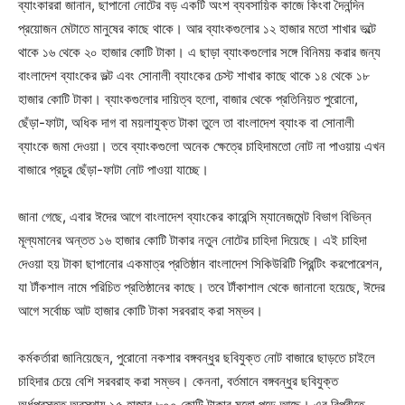
ব্যাংকাররা জানান, ছাপানো নোটের বড় একটি অংশ ব্যবসায়িক কাজে কিংবা দৈনন্দিন
প্রয়োজন মেটাতে মানুষের কাছে থাকে। আর ব্যাংকগুলোর ১২ হাজার মতো শাখার ভল্টে
থাকে ১৬ থেকে ২০ হাজার কোটি টাকা। এ ছাড়া ব্যাংকগুলোর সঙ্গে বিনিময় করার জন্য
বাংলাদেশ ব্যাংকের ভল্ট এবং সোনালী ব্যাংকের চেস্ট শাখার কাছে থাকে ১৪ থেকে ১৮
হাজার কোটি টাকা। ব্যাংকগুলোর দায়িত্ব হলো, বাজার থেকে প্রতিনিয়ত পুরোনো,
ছেঁড়া-ফাটা, অধিক দাগ বা ময়লাযুক্ত টাকা তুলে তা বাংলাদেশ ব্যাংক বা সোনালী
ব্যাংকে জমা দেওয়া। তবে ব্যাংকগুলো অনেক ক্ষেত্রে চাহিদামতো নোট না পাওয়ায় এখন
বাজারে প্রচুর ছেঁড়া-ফাটা নোট পাওয়া যাচ্ছে।
জানা গেছে, এবার ঈদের আগে বাংলাদেশ ব্যাংকের কারেন্সি ম্যানেজমেন্ট বিভাগ বিভিন্ন
মূল্যমানের অন্তত ১৬ হাজার কোটি টাকার নতুন নোটের চাহিদা দিয়েছে। এই চাহিদা
দেওয়া হয় টাকা ছাপানোর একমাত্র প্রতিষ্ঠান বাংলাদেশ সিকিউরিটি প্রিন্টিং করপোরেশন,
যা টাঁকশাল নামে পরিচিত প্রতিষ্ঠানের কাছে। তবে টাঁকাশাল থেকে জানানো হয়েছে, ঈদের
আগে সর্বোচ্চ আট হাজার কোটি টাকা সরবরাহ করা সম্ভব।
কর্মকর্তারা জানিয়েছেন, পুরোনো নকশার বঙ্গবন্ধুর ছবিযুক্ত নোট বাজারে ছাড়তে চাইলে
চাহিদার চেয়ে বেশি সরবরাহ করা সম্ভব। কেননা, বর্তমানে বঙ্গবন্ধুর ছবিযুক্ত
অর্ধপ্রস্তুত অবস্থায় ১৫ হাজার ৮০০ কোটি টাকার মতো পড়ে আছে। এর বিপরীতে