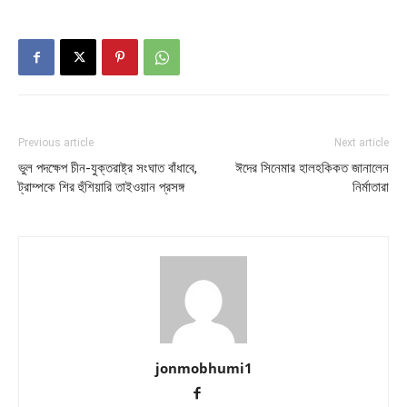
Previous article
Next article
ভুল পদক্ষেপ চীন-যুক্তরাষ্ট্র সংঘাত বাঁধাবে,
ঈদের সিনেমার হালহকিকত জানালেন
ট্রাম্পকে শির হুঁশিয়ারি তাইওয়ান প্রসঙ্গ
নির্মাতারা
jonmobhumi1