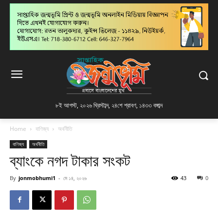
৮ই আগস্ট, ২০২৬ খ্রিস্টাব্দ
,
২৪শে শ্রাবণ, ১৪৩৩ বঙ্গাব্দ
Home
বাণিজ্য
অর্থনীতি
বাণিজ্য
অর্থনীতি
ব্যাংকে নগদ টাকার সংকট
By
jonmobhumi1
-
মে ১৪, ২০২৬
43
0