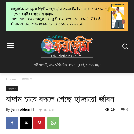
৭ই আগস্ট, ২০২৬ খ্রিস্টাব্দ
,
২৩শে শ্রাবণ, ১৪৩৩ বঙ্গাব্দ
Home
সারাবাংলা
সারাবাংলা
বাদাম চাষে বদলে গেছে হাজারো জীবন
By
jonmobhumi1
-
জুন ২৬, ২০২৬
29
0