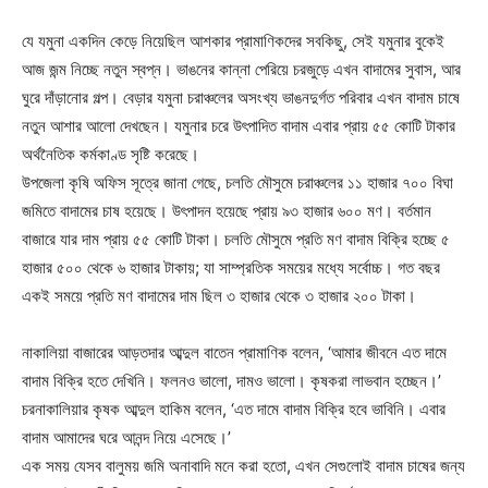
যে যমুনা একদিন কেড়ে নিয়েছিল আশকার প্রামাণিকদের সবকিছু, সেই যমুনার বুকেই
আজ জন্ম নিচ্ছে নতুন স্বপ্ন। ভাঙনের কান্না পেরিয়ে চরজুড়ে এখন বাদামের সুবাস, আর
ঘুরে দাঁড়ানোর গল্প। বেড়ার যমুনা চরাঞ্চলের অসংখ্য ভাঙনদুর্গত পরিবার এখন বাদাম চাষে
নতুন আশার আলো দেখছেন। যমুনার চরে উৎপাদিত বাদাম এবার প্রায় ৫৫ কোটি টাকার
অর্থনৈতিক কর্মকাণ্ড সৃষ্টি করেছে।
উপজেলা কৃষি অফিস সূত্রে জানা গেছে, চলতি মৌসুমে চরাঞ্চলের ১১ হাজার ৭০০ বিঘা
জমিতে বাদামের চাষ হয়েছে। উৎপাদন হয়েছে প্রায় ৯৩ হাজার ৬০০ মণ। বর্তমান
বাজারে যার দাম প্রায় ৫৫ কোটি টাকা। চলতি মৌসুমে প্রতি মণ বাদাম বিক্রি হচ্ছে ৫
হাজার ৫০০ থেকে ৬ হাজার টাকায়; যা সাম্প্রতিক সময়ের মধ্যে সর্বোচ্চ। গত বছর
একই সময়ে প্রতি মণ বাদামের দাম ছিল ৩ হাজার থেকে ৩ হাজার ২০০ টাকা।
নাকালিয়া বাজারের আড়তদার আব্দুল বাতেন প্রামাণিক বলেন, ‘আমার জীবনে এত দামে
বাদাম বিক্রি হতে দেখিনি। ফলনও ভালো, দামও ভালো। কৃষকরা লাভবান হচ্ছেন।’
চরনাকালিয়ার কৃষক আব্দুল হাকিম বলেন, ‘এত দামে বাদাম বিক্রি হবে ভাবিনি। এবার
বাদাম আমাদের ঘরে আনন্দ নিয়ে এসেছে।’
এক সময় যেসব বালুময় জমি অনাবাদি মনে করা হতো, এখন সেগুলোই বাদাম চাষের জন্য