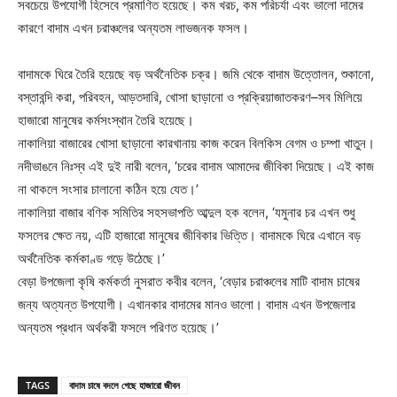
সবচেয়ে উপযোগী হিসেবে প্রমাণিত হয়েছে। কম খরচ, কম পরিচর্যা এবং ভালো দামের
কারণে বাদাম এখন চরাঞ্চলের অন্যতম লাভজনক ফসল।
বাদামকে ঘিরে তৈরি হয়েছে বড় অর্থনৈতিক চক্র। জমি থেকে বাদাম উত্তোলন, শুকানো,
বস্তাবন্দি করা, পরিবহন, আড়তদারি, খোসা ছাড়ানো ও প্রক্রিয়াজাতকরণ–সব মিলিয়ে
হাজারো মানুষের কর্মসংস্থান তৈরি হয়েছে।
নাকালিয়া বাজারের খোসা ছাড়ানো কারখানায় কাজ করেন বিলকিস বেগম ও চম্পা খাতুন।
নদীভাঙনে নিঃস্ব এই দুই নারী বলেন, ‘চরের বাদাম আমাদের জীবিকা দিয়েছে। এই কাজ
না থাকলে সংসার চালানো কঠিন হয়ে যেত।’
নাকালিয়া বাজার বণিক সমিতির সহসভাপতি আব্দুল হক বলেন, ‘যমুনার চর এখন শুধু
ফসলের ক্ষেত নয়, এটি হাজারো মানুষের জীবিকার ভিত্তি। বাদামকে ঘিরে এখানে বড়
অর্থনৈতিক কর্মকাণ্ড গড়ে উঠেছে।’
বেড়া উপজেলা কৃষি কর্মকর্তা নুসরাত কবীর বলেন, ‘বেড়ার চরাঞ্চলের মাটি বাদাম চাষের
জন্য অত্যন্ত উপযোগী। এখানকার বাদামের মানও ভালো। বাদাম এখন উপজেলার
অন্যতম প্রধান অর্থকরী ফসলে পরিণত হয়েছে।’
TAGS
বাদাম চাষে বদলে গেছে হাজারো জীবন