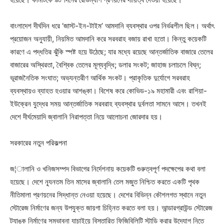
বাংলাদেশ দীর্ঘদিন ধরে ‘জাস্ট-ইন-টাইম’ আমদানি ব্যবস্থার ওপর নির্ভরশীল ছিল। অর্থাৎ
প্রয়োজন অনুযায়ী, নিয়মিত আমদানি করে সরবরাহ বজায় রাখা হতো। কিন্তু কয়েকটি
কারণে এ পদ্ধতির ঝুঁকি স্পষ্ট হয়ে উঠেছে; যার মধ্যে রয়েছে আন্তর্জাতিক বাজারে তেলের
বাজারের অস্থিরতা, বৈশ্বিক তেলের মূল্যবৃদ্ধি; ডলার সংকট; জাহাজ চলাচলে বিঘ্ন;
ভূরাজনৈতিক সংঘাত; অভ্যন্তরীণ আর্থিক সংকট। প্রাকৃতিক দুর্যোগে সরবরাহ
ব্যবস্থায়ও ব্যাহত হওয়ার আশঙ্কা। বিশেষ করে কোভিড-১৯ মহামারী এবং রাশিয়া-
ইউক্রেন যুদ্ধের সময় আন্তর্জাতিক সরবরাহ ব্যবস্থার দুর্বলতা সামনে আসে। তখনই
দেশে দীর্ঘমেয়াদি জ্বালানি নিরাপত্তা নিয়ে আলোচনা জোরদার হয়।
সরকারের নতুন পরিকল্পনা
জ¦ালানি ও খনিজসম্পদ বিভাগের নির্দেশনায় কয়েকটি গুরুত্বপূর্ণ পদক্ষেপের কথা বলা
হয়েছে। দেশে ন্যূনতম তিন মাসের জ্বালানি তেল মজুত নিশ্চিত করতে একটি পৃথক
নীতিমালা প্রণয়নের সিদ্ধান্ত নেওয়া হয়েছে। দেশের বিভিন্ন কৌশলগত স্থানে নতুন
স্টোরেজ নির্মাণের জন্য উপযুক্ত জায়গা চিহ্নিত করতে বলা হয়। আন্ডারগ্রাউন্ড স্টোরেজ
ট্যাঙ্ক নির্মাণের সম্ভাবনা যাচাইয়ে বিস্তারিত ফিজিবিলিটি স্টাডি করার উদ্যোগ নিতে