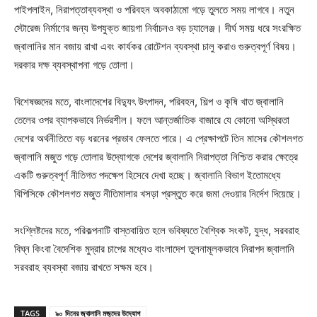
পাইপলাইন, নিরাপত্তাব্যবস্থা ও পরিবহন অবকাঠামো গড়ে তুলতে সময় লাগবে। নতুন
স্টোরেজ নির্মাণের জন্য উপযুক্ত জায়গা নির্বাচনও বড় চ্যালেঞ্জ। দীর্ঘ সময় ধরে সংরক্ষিত
জ্বালানির মান বজায় রাখা এবং কার্যকর রোটেশন ব্যবস্থা চালু করাও গুরুত্বপূর্ণ বিষয়।
দরকার দক্ষ ব্যবস্থাপনা গড়ে তোলা।
বিশেষজ্ঞদের মতে, বাংলাদেশের বিদ্যুৎ উৎপাদন, পরিবহন, শিল্প ও কৃষি খাত জ্বালানি
তেলের ওপর ব্যাপকভাবে নির্ভরশীল। ফলে আন্তর্জাতিক বাজারে যে কোনো অস্থিরতা
দেশের অর্থনীতিতে বড় ধরনের প্রভাব ফেলতে পারে। এ প্রেক্ষাপটে তিন মাসের কৌশলগত
জ্বালানি মজুত গড়ে তোলার উদ্যোগকে দেশের জ্বালানি নিরাপত্তা নিশ্চিত করার ক্ষেত্রে
একটি গুরুত্বপূর্ণ নীতিগত পদক্ষেপ হিসেবে দেখা হচ্ছে। জ্বালানি বিভাগ ইতোমধ্যে
বিপিসিকে কৌশলগত মজুত নীতিমালার খসড়া প্রস্তুত করে জমা দেওয়ার নির্দেশ দিয়েছে।
সংশ্লিষ্টদের মতে, পরিকল্পনাটি বাস্তবায়িত হলে ভবিষ্যতে বৈশ্বিক সংকট, যুদ্ধ, সরবরাহ
বিঘ্ন কিংবা বৈদেশিক মুদ্রার চাপের মধ্যেও বাংলাদেশ তুলনামূলকভাবে নিরাপদ জ্বালানি
সরবরাহ ব্যবস্থা বজায় রাখতে সক্ষম হবে।
TAGS
৯০ দিনের জ্বালানি মজুদের উদ্যোগ