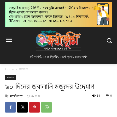
৮ই আগস্ট, ২০২৬ খ্রিস্টাব্দ
,
২৪শে শ্রাবণ, ১৪৩৩ বঙ্গাব্দ
Home
সারাবাংলা
সারাবাংলা
৯০ দিনের জ্বালানি মজুদের উদ্যোগ
By
জন্মভূমি ডেস্ক
-
জুন ১১, ২০২৬
31
0