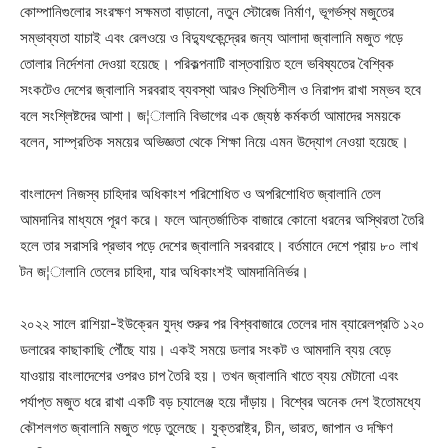
কোম্পানিগুলোর সংরক্ষণ সক্ষমতা বাড়ানো, নতুন স্টোরেজ নির্মাণ, ভূগর্ভস্থ মজুতের
সম্ভাব্যতা যাচাই এবং রেলওয়ে ও বিদ্যুৎকেন্দ্রের জন্য আলাদা জ্বালানি মজুত গড়ে
তোলার নির্দেশনা দেওয়া হয়েছে। পরিকল্পনাটি বাস্তবায়িত হলে ভবিষ্যতের বৈশ্বিক
সংকটেও দেশের জ্বালানি সরবরাহ ব্যবস্থা আরও স্থিতিশীল ও নিরাপদ রাখা সম্ভব হবে
বলে সংশ্লিষ্টদের আশা। জ¦ালানি বিভাগের এক জ্যেষ্ঠ কর্মকর্তা আমাদের সময়কে
বলেন, সাম্প্রতিক সময়ের অভিজ্ঞতা থেকে শিক্ষা নিয়ে এমন উদ্যোগ নেওয়া হয়েছে।
বাংলাদেশ নিজস্ব চাহিদার অধিকাংশ পরিশোধিত ও অপরিশোধিত জ্বালানি তেল
আমদানির মাধ্যমে পূরণ করে। ফলে আন্তর্জাতিক বাজারে কোনো ধরনের অস্থিরতা তৈরি
হলে তার সরাসরি প্রভাব পড়ে দেশের জ্বালানি সরবরাহে। বর্তমানে দেশে প্রায় ৮০ লাখ
টন জ¦ালানি তেলের চাহিদা, যার অধিকাংশই আমদানিনির্ভর।
২০২২ সালে রাশিয়া-ইউক্রেন যুদ্ধ শুরুর পর বিশ্ববাজারে তেলের দাম ব্যারেলপ্রতি ১২০
ডলারের কাছাকাছি পৌঁছে যায়। একই সময়ে ডলার সংকট ও আমদানি ব্যয় বেড়ে
যাওয়ায় বাংলাদেশের ওপরও চাপ তৈরি হয়। তখন জ্বালানি খাতে ব্যয় মেটানো এবং
পর্যাপ্ত মজুত ধরে রাখা একটি বড় চ্যালেঞ্জ হয়ে দাঁড়ায়। বিশ্বের অনেক দেশ ইতোমধ্যে
কৌশলগত জ্বালানি মজুত গড়ে তুলেছে। যুক্তরাষ্ট্র, চীন, ভারত, জাপান ও দক্ষিণ