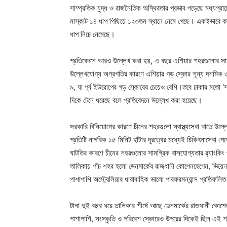
সাম্প্রতিক যুদ্ধ ও রাজনৈতিক অস্থিরতার প্রভাব পড়েছে মধ্যপ্রা
মাস্কাট ১৪ ধাপ পিছিয়ে ১২৩তম স্থানে নেমে গেছে। একইভাবে ক
ধাপ নিচে নেমেছে।
প্রতিবেদনে আরও উল্লেখ করা হয়, এ বছর এশিয়ার শহরগুলোর সাম
উল্লেখযোগ্য অগ্রগতির কারণে এশিয়ার গড় স্কোর শূন্য দশমিক ৩
৯, যা পূর্ব ইউরোপের গড় স্কোরের চেয়েও বেশি।তবে ঢাকার মতো 
দিকে টেনে ধরেছে বলে প্রতিবেদনে উল্লেখ করা হয়েছে।
সরকারি বিনিয়োগের কারণে চীনের শহরগুলো স্বাস্থ্যসেবা খাতে উল
প্রতিটি নাগরিক ১৫ মিনিট হাঁটার দূরত্বের মধ্যেই চিকিৎসাসেবা প
ঘাটতির কারণে চীনের শহরগুলোর সামগ্রিক বাসযোগ্যতার র‌্যাংকিং
তালিকায় পাঁচ শহর হলো ডেনমার্কের রাজধানী কোপেনহেগেন, ভিয়
পাশাপাশি অস্ট্রেলিয়ার ধারাবাহিক ভালো পারফরমন্যান্স প্রতিফলি
টানা দুই বছর ধরে তালিকার শীর্ষে আছে ডেনমার্কের রাজধানী ক
পাশাপাশি, সংস্কৃতি ও পরিবেশ স্কোরেও উপরের দিকেই ছিল এই 