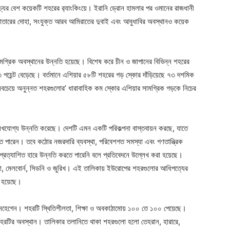
চ্যের বেশ কয়েকটি শহরের র‌্যাংকিংয়ে। ইরানি ড্রোন হামলার পর ওমানের রাজধানী
াতারের দোহা, সংযুক্ত আরব আমিরাতের দুবাই এবং আবুধাবির অবস্থানও কয়েক
গ্রিক অবস্থানের উন্নতি হয়েছে। বিশেষ করে চীন ও জাপানের বিভিন্ন শহরের
 পয়েন্ট বেড়েছে। বর্তমানে এশিয়ার ৫৮টি শহরের গড় স্কোর দাঁড়িয়েছে ৭৩ দশমিক
‘সবচেয়ে অনুন্নত শহরগুলোর’ ধারাবাহিক কম স্কোর এশিয়ার সামগ্রিক গড়কে নিচের
্লেখযোগ্য উন্নতি করেছে। দেশটি এমন একটি পরিকল্পনা বাস্তবায়ন করছে, যাতে
েতে পারেন। তবে কঠোর নজরদারি ব্যবস্থা, পরিবেশগত সমস্যা এবং গণতান্ত্রিক
 প্রত্যাশিত হারে উন্নতি করতে পারেনি বলে প্রতিবেদনে উল্লেখ করা হয়েছে।
েনা, মেলবোর্ন, সিডনি ও জুরিখ। এই তালিকায় ইউরোপের শহরগুলোর আধিপত্যের
ত হয়েছে।
োপেনহেগেন। শহরটি স্থিতিশীলতা, শিক্ষা ও অবকাঠামোয় ১০০ তে ১০০ পেয়েছে।
শহরটির অবস্থান। তালিকার তলানিতে থাকা শহরগুলো হলো তেহরান, হারারে,