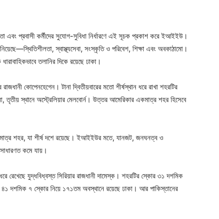
তা এবং প্রবাসী কর্মীদের সুযোগ-সুবিধা নির্ধারণে এই সূচক প্রকাশ করে ইআইইউ।
িয়েছে—স্থিতিশীলতা, স্বাস্থ্যসেবা, সংস্কৃতি ও পরিবেশ, শিক্ষা এবং অবকাঠামো।
 ধারাবাহিকভাবে তলানির দিকে রয়েছে ঢাকা।
ের রাজধানী কোপেনহেগেন। টানা দ্বিতীয়বারের মতো শীর্ষস্থান ধরে রাখা শহরটির
না, তৃতীয় স্থানে অস্ট্রেলিয়ার মেলবোর্ন। উত্তর আমেরিকার একমাত্র শহর হিসেবে
একমাত্র শহর, যা শীর্ষ দশে রয়েছে। ইআইইউর মতে, যানজট, জনঘনত্ব ও
 সাধারণত কমে যায়।
ে রেখেছে যুদ্ধবিধ্বস্ত সিরিয়ার রাজধানী দামেস্ক। শহরটির স্কোর ৩১ দশমিক
 ৪১ দশমিক ৭ স্কোর নিয়ে ১৭১তম অবস্থানে রয়েছে ঢাকা। আর পাকিস্তানের