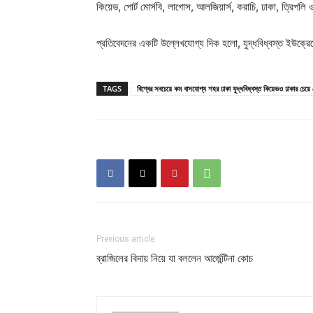
কিয়েভ, পোর্ট মোর্সবি, লাগোস, আলজিয়ার্স, করাচি, ঢাকা, ত্রিপলি
প্রতিবেদনের একটি উল্লেখযোগ্য দিক হলো, যুদ্ধবিধ্বস্ত ইউক্
TAGS
বিশ্বের সবচেয়ে কম বাসযোগ্য শহর ঢাকা যুদ্ধবিধ্বস্ত কিয়েভও ঢাকার চেয়ে
Previous article
ব্রাজিলের বিদায় নিয়ে যা বললেন আর্জেন্টিনা কোচ