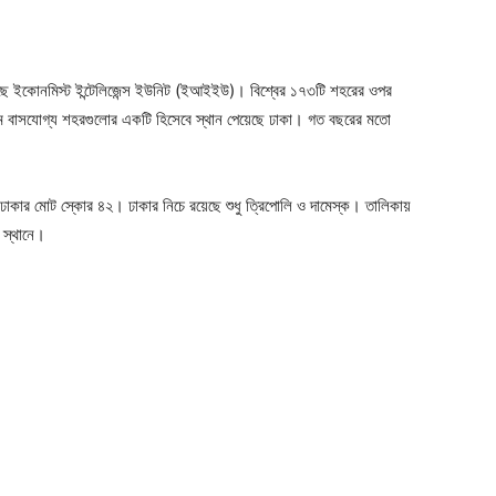
ছে ইকোনমিস্ট ইন্টেলিজেন্স ইউনিট (ইআইইউ)। বিশ্বের ১৭৩টি শহরের ওপর
কম বাসযোগ্য শহরগুলোর একটি হিসেবে স্থান পেয়েছে ঢাকা। গত বছরের মতো
াকার মোট স্কোর ৪২। ঢাকার নিচে রয়েছে শুধু ত্রিপোলি ও দামেস্ক। তালিকায়
 স্থানে।