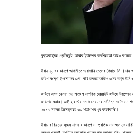
যুক্তরাষ্ট্রের প্রেসিডেন্ট ডোনাল্ড ট্রাম্পের জনপ্রিয়তা আরও কম
ইরান যুদ্ধের কারণে আগামীতে জ্বালানি তেলের (গ্যাসোলিন) দ
জরিপ সংস্থা ইপসোসের এক যৌথ জনমত জরিপে এসব তথ্য উঠে
জরিপে অংশ নেওয়া ৩৫ শতাংশ নাগরিক হোয়াইট হাউসে ট্রাম্পের কর
জরিপের সমান। এই হার তাঁর চলতি মেয়াদের সর্বনিম্ন রেটিং ৩৪ শতা
২০১৭ সালের ডিসেম্বরের ৩৩ শতাংশের খুব কাছাকাছি।
ইরানের বিরুদ্ধে যুদ্ধে যাওয়ার কারণে সাম্প্রতিক মাসগুলোতে মা
যুদ্ধের জেরেই দেশটিতে জ্বালানি তেলের দাম ব্যাপক বৃদ্ধি পেয়েছে