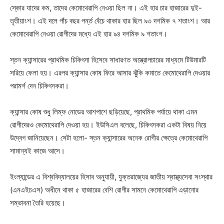
স্কোর যাদের কম, তাদের কেমোথেরাপি নেওয়া ছিল না। এই হার চার হাজারের দুই-
তৃতীয়াংশ। এই দলে পাঁচ বছর পর্ন্ত বেঁচে থাকার হার ছিল ৯৩ দশমিক ৭ শতাংশ। আর
কেমোথেরাপি নেওয়া রোগীদের মধ্যে এই হার ৯৪ দশমিক ৯ শতাংশ।
স্তন ক্যান্সারের প্রাথমিক চিকিৎসা হিসেবে সাধারণত অস্ত্রোপচারের মাধ্যমে টিউমারটি
সরিয়ে ফেলা হয়। এরপর ক্যান্সার কোষ ফিরে আসার ঝুঁকি কমাতে কেমোথেরাপি দেওয়ার
পরামর্শ দেন চিকিৎসকরা।
ক্যান্সার কোষ শুধু লিম্ফ নোডের আশপাশে ছড়িয়েছে, প্রাথমিক পর্যায়ে থাকা এমন
রোগীদেরও কেমোথেরাপি দেওয়া হয়। ইউসিএল বলেছে, চিকিৎসকরা একটা বিষয় নিয়ে
উদ্বেগ জানিয়েছেন। সেটা হলো- স্তন ক্যান্সারের অনেক রোগীর ক্ষেত্রে কেমোথেরাপি
সামান্যই কাজে আসে।
ইংল্যান্ডের এ বিশ্ববিদ্যালয়ের হিসাব অনুযায়ী, যুক্তরাজ্যের জাতীয় স্বাস্থ্যসেবা সংস্থার
(এনএইচএস) অধীনে থাকা ৫ হাজারের বেশি রোগীর সামনে কেমোথেরাপি এড়ানোর
সম্ভাবনা তৈরি হয়েছে।