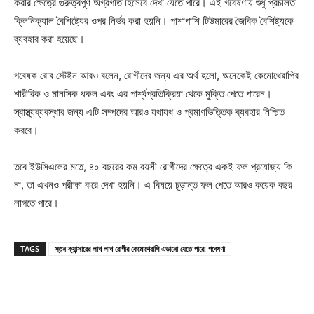
করার ক্ষেত্রে গুরুত্বপূর্ণ অগ্রগতি হিসেবে দেখা যেতে পারে। এই গবেষণায় শুধু প্রচলিত
ক্লিনিক্যাল বৈশিষ্ট্যের ওপর নির্ভর করা হয়নি। পাশাপাশি টিউমারের জৈবিক বৈশিষ্ট্যকে
ব্যবহার করা হয়েছে।
গবেষক রোব স্টেইন আরও বলেন, রোগীদের জন্য এর অর্থ হলো, অনেকেই কেমোথেরাপির
শারীরিক ও মানসিক ধকল এবং এর পার্শ্বপ্রতিক্রিয়া থেকে মুক্তি পেতে পারেন।
স্বাস্থ্যব্যবস্থার জন্য এটি সম্পদের আরও যথাযথ ও প্রমাণভিত্তিক ব্যবহার নিশ্চিত
করবে।
তবে ইউসিএলের মতে, ৪০ বছরের কম বয়সী রোগীদের ক্ষেত্রে একই ফল প্রযোজ্য কি
না, তা এখনও পরীক্ষা করে দেখা হয়নি। এ বিষয়ে চূড়ান্ত ফল পেতে আরও কয়েক বছর
লাগতে পারে।
TAGS
স্তন ক্যান্সারের লাখ লাখ রোগীর কেমোথেরাপি এড়ানো যেতে পারে: গবেষণা