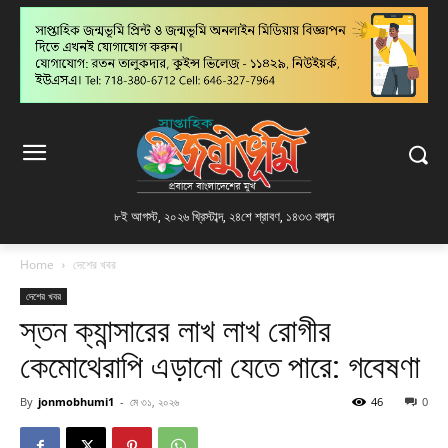
৮ই আগস্ট, ২০২৬ খ্রিস্টাব্দ
,
২৪শে শ্রাবণ, ১৪৩৩ বঙ্গাব্দ
Home
দেশের খবর
দেশের খবর
স্তন ক্যান্সারের লাখ লাখ রোগীর
কেমোথেরাপি এড়ানো যেতে পারে: গবেষণা
By
jonmobhumi1
-
মে ৩১, ২০২৬
46
0