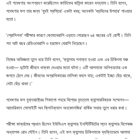
এই গবেষণায় অংশগ্রহণ করেছিলেন কার্ডিফের বাসিন্দা কারেন বনহ্যাম। তিনি বলেন,
গবেষণার ফল তার জন্য ‘খুবই স্বস্তির’ একটা খবর; অনেকটা ‘বড়দিনের উপহার’ পাওয়ার
মতো।
‘প্রোসিগনা’ পরীক্ষার কারণে কেমোথেরাপি এড়াতে পেরেছেন ৬৪ বছরের এই রোগী। তিনি
গত আট বছর রেডিওথেরাপি ও হরমোন থেরাপি নিয়েছেন।
নিজের অভিজ্ঞতা তুলে ধরে তিনি বলেন, ‘ক্যান্সার শনাক্ত হওয়া এবং এর চিকিৎসা শুরু
হওয়া— দুটোই জীবনে ধাক্কা দেওয়ার মতো ঘটনা। এটি আপনাকে অনিশ্চয়তার এক
জগতে ঠেলে দেয়। জীবনের অগ্রাধিকারের তালিকা বদলে যায়; একটাই ইচ্ছা বেঁচে থাকে,
সেটা বেঁচে থাকা।’
গবেষণার ফল যুক্তরাষ্ট্রের শিকাগো শহরে বিশ্বের বৃহত্তম ক্যান্সারবিষয়ক সম্মেলন—
আমেরিকান সোসাইটি অব ক্লিনিক্যাল অনকোলজির’ বার্ষিক সভায় তুলে ধরার কথা।
পরীক্ষা কার্ক্রমের প্রধান ছিলেন ইউসিএল ক্যান্সার ইনস্টিটিউটের স্তন ক্যান্সার বিশেষজ্ঞ
অধ্যাপক রোব স্টেইন। তিনি বলেন, এই ফল ক্যান্সার চিকিৎসাকে ব্যক্তিভেদে আলাদা