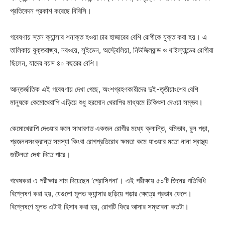
প্রতিবেদন প্রকাশ করেছে বিবিসি।
গবেষণায় স্তন ক্যান্সার শনাক্ত হওয়া চার হাজারের বেশি রোগীকে যুক্ত করা হয়। এ
তালিকায় যুক্তরাজ্য, নরওয়ে, সুইডেন, অস্ট্রেলিয়া, নিউজিল্যান্ড ও থাইল্যান্ডের রোগীরা
ছিলেন, যাদের বয়স ৪০ বছরের বেশি।
আন্তর্জাতিক এই গবেষণায় দেখা গেছে, অংশগ্রহণকারীদের দুই-তৃতীয়াংশের বেশি
মানুষকে কেমোথেরাপি এড়িয়ে শুধু হরমোন থেরাপির মাধ্যমে চিকিৎসা দেওয়া সম্ভব।
কেমোথেরাপি দেওয়ার ফলে সাধারণত একজন রোগীর মধ্যে ক্লান্তি, বমিভাব, চুল পড়া,
প্রজননসংক্রান্ত সমস্যা কিংবা রোগপ্রতিরোধ ক্ষমতা কমে যাওয়ার মতো নানা স্বাস্থ্য
জটিলতা দেখা দিতে পারে।
গবেষকরা এ পরীক্ষার নাম দিয়েছেন ‘প্রোসিগনা’। এই পরীক্ষায় ৫০টি জিনের গতিবিধি
বিশ্লেষণ করা হয়, যেগুলো মূলত ক্যান্সার ছড়িয়ে পড়ার ক্ষেত্রে প্রভাব ফেলে।
বিশ্লেষণে মূলত এটাই হিসাব করা হয়, রোগটি ফিরে আসার সম্ভাবনা কতটা।