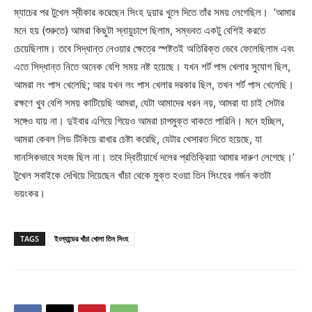
ম্যাচের পর টুখেল স্বীকার করেছেন সিংহ দুয়ার খুলে দিতে তাঁর সময় লেগেছিল। ‘আমার
মনে হয় (শুরুতে) আমরা কিছুটা স্নায়ুচাপে ছিলাম, সম্ভবত একটু বেশিই করতে
চেয়েছিলাম। তবে সিদ্ধান্ত নেওয়ার ক্ষেত্রে স্পষ্টতই অতিরিক্ত ভেবে ফেলেছিলাম এবং
এতে সিদ্ধান্ত নিতে অনেক বেশি সময় নষ্ট হয়েছে। যখন শর্ট পাস খেলার সুযোগ ছিল,
আমরা লং পাস খেলেছি; আর যখন লং পাস খেলার দরকার ছিল, তখন শর্ট পাস খেলেছি।
রক্ষণে খুব বেশি সময় কাটিয়েছি আমরা, যেটা আমাদের ধরন নয়, আমরা যা চাই সেটার
সঙ্গেও যায় না। দুইবার এগিয়ে গিয়েও আমরা চাপমুক্ত থাকতে পারিনি। মনে হচ্ছিল,
আমরা কেবল লিড টিকিয়ে রাখার চেষ্টা করেছি, যেটার খেসারত দিতে হয়েছে, যা
মানসিকভাবে সহজ ছিল না। তবে দ্বিতীয়ার্ধে দলের প্রতিক্রিয়া আমার দারুণ লেগেছে।’
টুখেল সবাইকে দেখিয়ে দিয়েছেন খাঁচা থেকে মুক্ত হওয়া তিন সিংহের গর্জন কতটা
ভয়ংকর।
TAGS
ইংল্যান্ডের খাঁচা খোলা তিন সিংহ