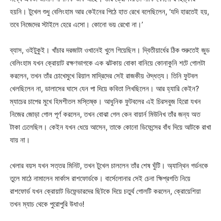
হয়নি। টুখেল শুধু বেলিংহাম আর কেইনের পিঠে হাত রেখে বলেছিলেন, ‘যদি হারতেই হয়,
তবে নিজেদের স্টাইলে হেরে এসো। কোনো ভয় রেখো না।’
ব্যাস, ওইটুকুই। খাঁচার দরজাটা ওখানেই খুলে গিয়েছিল। দ্বিতীয়ার্ধের ঠিক শুরুতেই জুড
বেলিংহাম যখন ক্রোয়াট রক্ষণভাগকে এক ঝটকায় বোকা বানিয়ে কোনাকুনি শটে গোলটা
করলেন, তখন তাঁর চোখেমুখে রিয়াল মাদ্রিদের সেই রাজকীয় ঔদ্ধত্য। তিনি ফুটবল
খেলছিলেন না, ডালাসের ঘাসে যেন পা দিয়ে কবিতা লিখছিলেন। আর হ্যারি কেইন?
ম্যাচের চাপের মুখে হিমশীতল মস্তিষ্ক। আধুনিক ফুটবলের এই চিরসবুজ হিরো যখন
নিজের জোড়া গোল পূর্ণ করলেন, তখন বোঝা গেল কেন বায়ার্ন মিউনিখ তাঁর জন্য অত
টাকা ঢেলেছিল। কেইন যখন ধেয়ে আসেন, তাকে কোনো ডিফেন্সের বাঁধ দিয়ে আটকে রাখা
যায় না।
খেলার বয়স যখন সত্তর মিনিট, তখন টুখেল চাললেন তাঁর শেষ ঘুঁটি। অ্যান্থিন গর্ডনকে
তুলে মাঠে নামালেন মার্কাস রাশফোর্ডকে। বার্সেলোনার সেই চেনা ক্ষিপ্রগতি নিয়ে
রাশফোর্ড যখন ক্রোয়াট ডিফেন্ডারদের ছিটকে দিয়ে চতুর্থ গোলটি করলেন, ক্রোয়েশিয়া
তখন ম্যাচ থেকে পুরোপুরি উধাও!