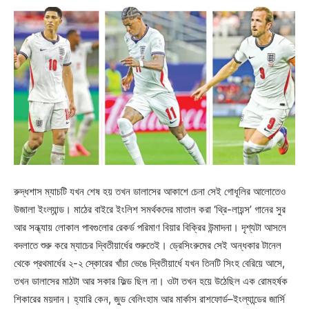
রুদ্ধশাস ম্যাচটি যখন শেষ হয় তখন ডালাসের আকাশে চেনা সেই গোধূলির আলোতেও
উজালা ইংল্যান্ড। মাঠের বাইরে ইংলিশ সমর্থকদের মাতাল করা ‘থ্রি-লায়ন্স’ গানের সুর
আর সন্ধ্যায় লোকাল পাবগুলোর রেকর্ড পরিমাণ বিয়ার বিক্রির উন্মাদনা। দৃশ্যটা আসলে
বদলাতে শুরু করে ম্যাচের দ্বিতীয়ার্ধের শুরুতেই। ড্রেসিংরুমের সেই অন্ধকার টানেল
থেকে প্রথমার্ধের ২-২ স্কোরের খাঁচা ভেঙে দ্বিতীয়ার্ধে যখন তিনটি সিংহ বেরিয়ে আসে,
তখন ডালাসের মাঠটা আর সকার ফিল্ড ছিল না। ওটা তখন হয়ে উঠেছিল এক রোমহর্ষক
শিকারের ময়দান। হ্যারি কেন, জুড বেলিংহাম আর মার্কাস রাশফোর্ড–ইংল্যান্ডের জার্সি