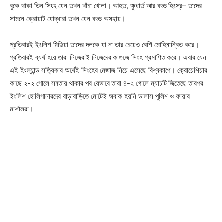
বুকে থাকা তিন সিংহ যেন তখন খাঁচা খোলা। আহত, ক্ষুধার্ত আর বড্ড হিংস্র– তাদের
সামনে ক্রোয়াট যোদ্ধারা তখন যেন বড্ড অসহায়।
প্রতিবারই ইংলিশ মিডিয়া তাদের দলকে যা না তার চেয়েও বেশি মোহিমান্বিত করে।
প্রতিবারই ব্যর্থ হয়ে তারা নিজেরাই নিজেদের কাগুজে সিংহ প্রমাণিত করে। এবার যেন
এই ইংল্যান্ড সত্যিকার অর্থেই সিংহের মেজাজ নিয়ে এসেছে বিশ্বকাপে। ক্রোয়েশিয়ার
কাছে ২-২ গোলে সমতায় থাকার পর যেভাবে তারা ৪-২ গোলে ম্যাচটি জিতেছে তারপর
ইংলিশ হোলিগানারদের বাড়াবাড়িতে মোটেই অবাক হয়নি ডালাস পুলিশ ও ফায়ার
মার্শালরা।