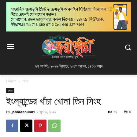
৭ই আগস্ট, ২০২৬ খ্রিস্টাব্দ
,
২৩শে শ্রাবণ, ১৪৩৩ বঙ্গাব্দ
Home
খেলা
খেলা
ইংল্যান্ডের খাঁচা খোলা তিন সিংহ
By
jonmobhumi1
-
জুন ১৯, ২০২৬
35
0