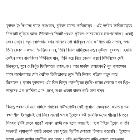
ফুটবল ইংলিশদের কাছে অহংকার, ফুটবল তাদের আভিজাত্য। এই দলটার আভিজাত্যের
শিকড়টা লুকিয়ে আছে ইউরোপের তিনটি প্রধান ফুটবল-সাম্রাজ্যের রাজপ্রাসাদে। একটু
ভেবে দেখুন। জুড বেলিংহাম যখন সান্তিয়াগো বার্নাব্যুর সাদা জার্সিতে মাঠ মাতান, তখন
তিনি কেবল একজন মিডফিল্ডার নন, তিনি রিয়াল মাদ্রিদের নতুন ফুটবল-যুবরাজ। হ্যারি
কেইন যখন বাভারিয়ার মিউনিখে যান, তিনি বয়ে নিয়ে বেড়ান বায়ার্ন মিউনিখের সেই
চিরন্তন, খুনে ও নিখুঁত ফিনিশারের রাজদণ্ড। আর মার্কাস রাশফোর্ড? ন্যু ক্যাম্পের
ঘাসে বার্সেলোনার সেই শৈল্পিক তিকিতাকার ছন্দে যিনি নিজের গতিকে নতুন করে
চিনেছেন। ক্লাব ফুটবলের এই তিন ভিন্ন পরাশক্তির ট্রফি-জয়ের মেজাজ যখন থ্রি-
লায়ন্সের এক জার্সিতে এসে মেশে, তখন একটা বারুদ তৈরি হতে বাধ্য।
কিন্তু প্রথমার্ধে মনে হচ্ছিল গ্যারেথ সাউথগেটের সেই পুরোনো মেদযুক্ত, জড়তায় ভরা
রক্ষণশীল ইংল্যান্ডই তো ফিরে এলো! থমাস টুখেলের ওই ড্রেসিংরুমের খাঁচায় কি তবে
সিংহরা বন্দিই থেকে যাবে? আসল গল্পটা শুরু হলো ওখানেই। হাফ টাইমে টুখেল বা তাঁর
সহকারী অ্যান্থনি ব্যারি কোনো চড়া সুরের ব্রিটিশ মেজাজে চিৎকার করেননি। টুখেলের
মধ্যে একটা জার্মান দার্শনিক ভাব আছে। তাঁর ড্রেসিংরুমে নাকি কোনো রণহুঙ্কার