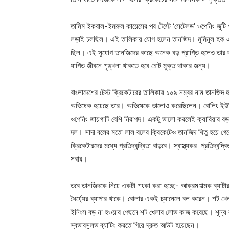
তামিম ইকবাল-ইমরুল কায়েসের পর টেস্টে ‘সেটেলড’ ওপেনিং জুটি 
লড়াই চলছিল। এই তালিকায় যোগ হলেন তানজিদ। মুমিনুল হক এ
ছিল। এই সুযোগ তানজিদের কাছে অনেক বড় প্রাপ্তি হলেও তার 
যাপিত জীবনে শৃঙ্খলা থাকতে হবে চোট মুক্ত থাকার জন্য।
বাংলাদেশের টেস্ট ক্রিকেটারের তালিকায় ১০৯ নম্বর নাম তানজিদ
অভিষেক হয়েছে তার। অভিষেকে ভালোও করেছিলেন। বোলিং ইউনিট
ওপেনিং জায়গাটি বেশি নিরাপদ। একটু ভালো করলেই ক্যারিয়ার ব
দল। সাদা বলের মতো লাল বলের ক্রিকেটেও তানজিদ থিতু হয়ে গে
ক্রিকেটারদের মধ্যে প্রতিদ্বন্দ্বিতা বাড়বে। স্বাস্থ্যকর প্রতিদ্
সবার।
তবে তানজিদকে নিয়ে একটা শংকা করা হচ্ছে- আক্রমণাত্মক ব্যাটা
ধৈর্য্যের ব্যাপার থাকে। বোলার একই চ্যানেলে বল করেন। শট খে
ইনিংস বড় না হওয়ার পেছনে শট খেলার লোভ কাজ করেছে। শূন্য র
স্বভাবসুলভ ব্যাটিং করতে গিয়ে দ্রুত আউট হয়েছেন।