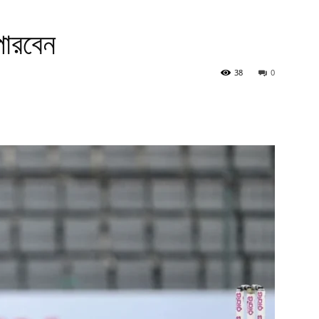
পারবেন
38
0