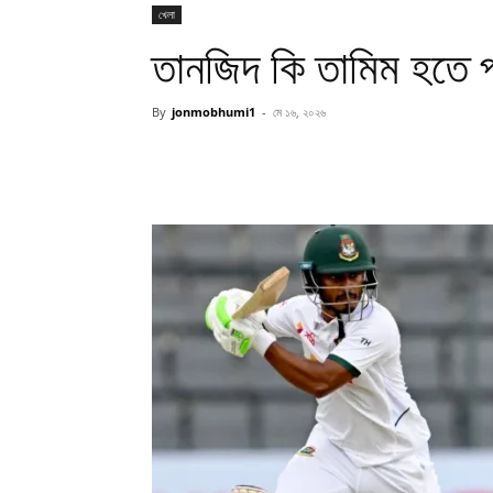
খেলা
তানজিদ কি তামিম হতে 
By
jonmobhumi1
-
মে ১৬, ২০২৬