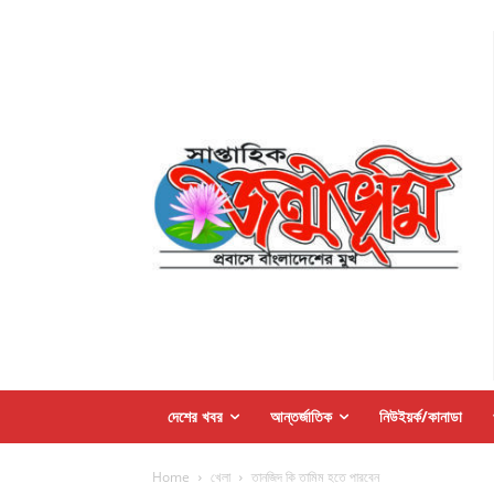
দেশের খবর
আন্তর্জাতিক
নিউইয়র্ক/কানাডা
Home
খেলা
তানজিদ কি তামিম হতে পারবেন